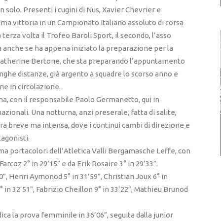
n solo. Presenti i cugini di Nus, Xavier Chevrier e
ima vittoria in un Campionato Italiano assoluto di corsa
erza volta il Trofeo Baroli Sport, il secondo, l’asso
rsa anche se ha appena iniziato la preparazione per la
 Catherine Bertone, che sta preparando l’appuntamento
nghe distanze, già argento a squadre lo scorso anno e
ne in circolazione.
gna, con il responsabile Paolo Germanetto, qui in
onali. Una notturna, anzi preserale, fatta di salite,
ra breve ma intensa, dove i continui cambi di direzione e
agonisti.
 ma portacolori dell’Atletica Valli Bergamasche Leffe, con
arcoz 2° in 29’15” e da Erik Rosaire 3° in 29’33”.
”, Henri Aymonod 5° in 31’59”, Christian Joux 6° in
° in 32’51”, Fabrizio Cheillon 9° in 33’22”, Mathieu Brunod
ica la prova femminile in 36’06”, seguita dalla junior