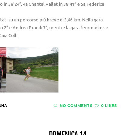
vo in 38’24”, 4a Chantal Vallet in 38’41” e 5a Federica
tati su un percorso più breve di 3,46 km. Nella gara
o 2° e Andrea Prandi 3°, mentre la gara femminile se
aia Colli.
GNA
NO COMMENTS
0 LIKES
DOMENICA 14