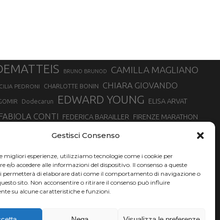
DEMATTEIS
CAMILLA MAGLIANO
BRUNO BRUNOD
CHIARA GIOVANDO
CHARLOTTE BONIN
CILIA PEDRONI
EDWARD YOUNG
ELISA ARVAT
GOMIR
Dodecarun
FABIOLA CONTI
FEDERICA BARAILLER
FIRENZE MARATHON
RA
GIORGIO PESENTI
GIOVANNA EPIS
GIULIANO CAVALLO
giuditta turini
Gestisci Consenso
MINSKA
LUCA ARRIGONI
LISA BORZANI
LUCA CARRARA
le migliori esperienze, utilizziamo tecnologie come i cookie per
MARATONINA
MARCO OLMO
MARCELLA BELLETTI
 DI TORINO
e/o accedere alle informazioni del dispositivo. Il consenso a queste
TONA
ci permetterà di elaborare dati come il comportamento di navigazione o
NADIA BATTOCLETTI
MONVISO VERTICAL RACE
questo sito. Non acconsentire o ritirare il consenso può influire
SILVIA RAMPAZZO
te su alcune caratteristiche e funzioni.
SONIA GLAREY
SERGIO BONALDI
SILVIA SERAFINI
VALENTINA BELOTTI
VAL DI FASSA RUNNING
VALERIA ROFFINO
XAVIER CHEVRIER
YEMAN CRIPPA
cetta
Nega
Visualizza le preferenze