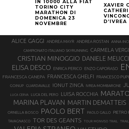
IN 10000 ALLA FIAT
XAVIER 
TORINO CITY
CATHER
MARATHON DI
VINCONO
DOMENICA 23
D’IVREA
NOVEMBRE
ALICE GAGGI
ANDREA ROSTAN
ANDREA MAYR
ANNA INC
CARMELA VERG
CAMPIONATO ITALIANO SKYRUNNING
CRISTIAN MINOGGIO
DANIELE MEUCCI
E
ELISA DESCO
ENZO CAPORASO
ENRICA PERICO
FRANCESCA GHELFI
FRANCESCA CANEPA
FRANCESCO PUP
J
IONUT ZINCA
GOINUP
GUARDAVALLE
IVREA-MOMBARONE
MARAT
LUISA ROCCHIA
LUCA DEL PERO
LUCA CERVA
MARINA PLAVAN
MARTIN DEMATTEIS
PAOLO BERT
PIETRO 
ORNELLA BOSCO
PAOLO GALLO
TOR DES GEANTS
TAVAGNASCO
TRAI
TOUR MONVISO TRAIL
VALERIA STRANEO