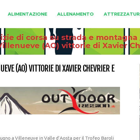
ALIMENTAZIONE
ALLENAMENTO
ATTREZZATUR
izie di corsa su strada e montagna
Villenueve (AO) vittorie di Xavier 
UEVE (AO) VITTORIE DI XAVIER CHEVRIER E
giugno a Villeneuve in Valle d’Aosta per il Trofeo Baroli