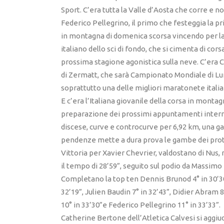
Sport. C’era tutta la Valle d’Aosta che corre e no
Federico Pellegrino, il primo che festeggia la pr
in montagna di domenica scorsa vincendo per la t
italiano dello sci di fondo, che si cimenta di co
prossima stagione agonistica sulla neve. C’era
di Zermatt, che sarà Campionato Mondiale di Lu
soprattutto una delle migliori maratonete italia
E c’era l’Italiana giovanile della corsa in monta
preparazione dei prossimi appuntamenti internazi
discese, curve e controcurve per 6,92 km, una ga
pendenze mette a dura prova le gambe dei prot
Vittoria per Xavier Chevrier, valdostano di Nus,
il tempo di 28’59”, seguito sul podio da Massimo F
Completano la top ten Dennis Brunod 4° in 30’30
32’19”, Julien Baudin 7° in 32’43”, Didier Abram 8
10° in 33’30”e Federico Pellegrino 11° in 33’33”.
Catherine Bertone dell’Atletica Calvesi si aggiud