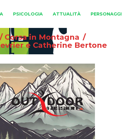
A
PSICOLOGIA
ATTUALITÀ
PERSONAGGI
/
Corsa in Montagna
/
Chevrier e Catherine Bertone