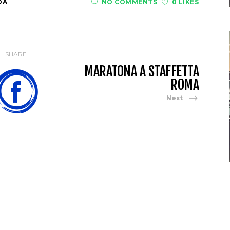
DA
NO COMMENTS
0 LIKES
SHARE
MARATONA A STAFFETTA
ROMA
Next