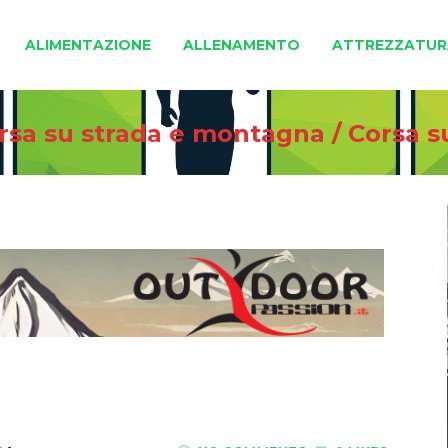
ALIMENTAZIONE
ALLENAMENTO
ATTREZZATUR
orsa su strada e montagna
/
Corsa s