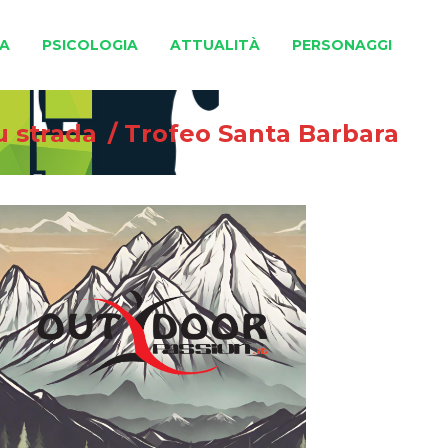
A
PSICOLOGIA
ATTUALITÀ
PERSONAGGI
u strada
/
Trofeo Santa Barbara