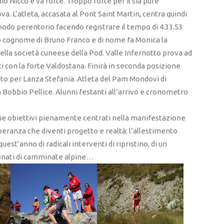
o Nicco e va forte. Troppo forte per il sia pure
ova. L’atleta, accasata al Pont Saint Martin, centra quindi
modo perentorio facendo registrare il tempo di 4.33.53
ioso cognome di Bruno Franco e di nome fa Monica la
ella società cuneese della Pod. Valle Infernotto prova ad
i con la forte Valdostana. Finirà in seconda posizione
sto per Lanza Stefania. Atleta del Pam Mondovì di
a Bobbio Pellice. Alunni festanti all’arrivo e cronometro
ue obiettivi pienamente centrati nella manifestazione
 speranza che diventi progetto e realtà: l’allestimento
quest’anno di radicali interventi di ripristino, di un
ionati di camminate alpine…