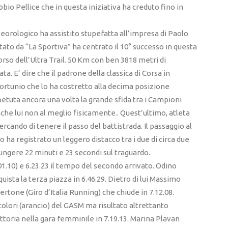
bio Pellice che in questa iniziativa ha creduto fino in
orologico ha assistito stupefatta all’impresa di Paolo
rtato da “La Sportiva” ha centrato il 10° successo in questa
so dell’Ultra Trail. 50 Km con ben 3818 metri di
ta. E’ dire che il padrone della classica di Corsa in
fortunio che lo ha costretto alla decima posizione
petuta ancora una volta la grande sfida tra i Campioni
nche lui non al meglio fisicamente.. Quest’ultimo, atleta
ercando di tenere il passo del battistrada. Il passaggio al
o ha registrato un leggero distacco tra i due di circa due
iungere 22 minuti e 23 secondi sul traguardo.
01.10) e 6.23.23 il tempo del secondo arrivato. Odino
uista la terza piazza in 6.46.29. Dietro di lui Massimo
ertone (Giro d’Italia Running) che chiude in 7.12.08.
olori (arancio) del GASM ma risultato altrettanto
vittoria nella gara femminile in 7.19.13. Marina Plavan