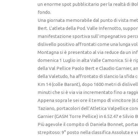
un enorme spot pubblicitario per la realtà di Bob
fondo.
Una giornata memorabile dal punto di vista mete
Bert. L’atleta della Pod. Valle Infernotto, suppo
manifestazione sportiva sull’impegnativo percor
dislivello positivo affrontati come una lunga vola
Montagna si è presentato al via reduce da un in
domenica 1 Luglio in alta Valle Camonica. Si è ri
della Val Pellice Paolo Bert e Claudio Garnier, a
della Valetudo, ha affrontato di slancio la sfida c
Km 14 (colle Barant), dopo 1600 metri di dislivell
minuti che si è via via incrementato fino a ragg
Appena sopra le sei ore il tempo dl vincitore (6.
Taziano, portacolori dell’Atletica Valpellice conq
Garnier (GASM Torre Pellice) in 6.52.47 e Silvio B
Più agevole il compito di Daniela Bonnet, portac
strepitoso: 9° posto nella classifica Assoluta e 