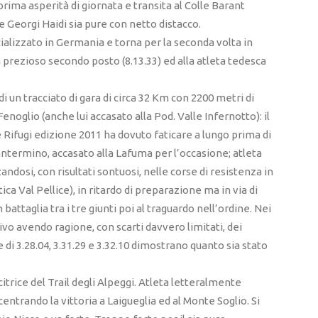
prima asperità di giornata e transita al Colle Barant
e Georgi Haidi sia pure con netto distacco.
cializzato in Germania e torna per la seconda volta in
 prezioso secondo posto (8.13.33) ed alla atleta tedesca
i un tracciato di gara di circa 32 Km con 2200 metri di
 Fenoglio (anche lui accasato alla Pod. Valle Infernotto): il
re Rifugi edizione 2011 ha dovuto faticare a lungo prima di
 Lantermino, accasato alla Lafuma per l’occasione; atleta
andosi, con risultati sontuosi, nelle corse di resistenza in
 Val Pellice), in ritardo di preparazione ma in via di
attaglia tra i tre giunti poi al traguardo nell’ordine. Nei
ivo avendo ragione, con scarti davvero limitati, dei
di 3.28.04, 3.31.29 e 3.32.10 dimostrano quanto sia stato
itrice del Trail degli Alpeggi. Atleta letteralmente
centrando la vittoria a Laigueglia ed al Monte Soglio. Si