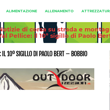
ALIMENTAZIONE
ALLENAMENTO
ATTREZZATUR
Notizie di corsa su strada e monta
Val Pellice: il 10º sigillo di Paolo Be
: IL 10º SIGILLO DI PAOLO BERT – BOBBIO