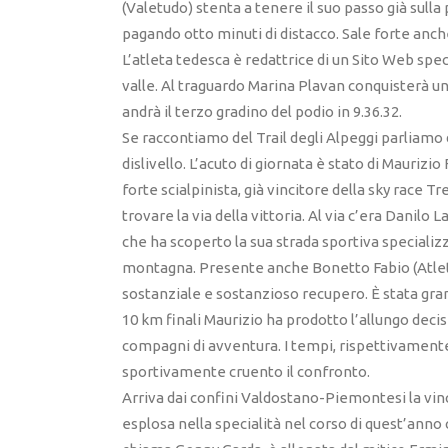
(Valetudo) stenta a tenere il suo passo già sulla 
pagando otto minuti di distacco. Sale forte anch
L’atleta tedesca è redattrice di un Sito Web spe
valle. Al traguardo Marina Plavan conquisterà un
andrà il terzo gradino del podio in 9.36.32.
Se raccontiamo del Trail degli Alpeggi parliamo d
dislivello. L’acuto di giornata è stato di Maurizio
forte scialpinista, già vincitore della sky race T
trovare la via della vittoria. Al via c’era Danilo
che ha scoperto la sua strada sportiva specializz
montagna. Presente anche Bonetto Fabio (Atletica
sostanziale e sostanzioso recupero. È stata gran b
10 km finali Maurizio ha prodotto l’allungo decis
compagni di avventura. I tempi, rispettivamente 
sportivamente cruento il confronto.
Arriva dai confini Valdostano-Piemontesi la vinc
esplosa nella specialità nel corso di quest’anno 