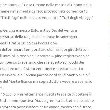
agine scure…..” Cosa rimane nella mente di Genny, nella
rimane nella mente dei 260 protagonisti, domenica 15
 “Tre Rifugi” nelle inedite versioni di “Trail degli Alpeggi”
de: ci si è messo Eolo, mitico Dio del Vento a
izzatori della Regina delle Corse in Montagna.
diti, tirati a lucido per l’occasione.
 determinare temperature ottimali per gli atleti con
li uomini in rosso del Soccorso Alpino registravano da
 compenso lo scenario che si è aperto agli occhi dei
o sul percorso è stato veramente spettacolare. Lo
osservare la più vicina parete nord del Monviso e le più
 e del Monte Bianco ma soprattutto a vedere o scenario
e.
15 Luglio. Perfettamente riuscita la scelta di portare in
ifestazione sportiva. Piazza gremita di atleti nelle prime
era giornata per assistere ad un avvenimento che è stato