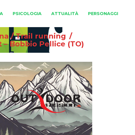
A
PSICOLOGIA
ATTUALITÀ
PERSONAGGI
gna
/
Trail running
/
rt – Bobbio Pellice (TO)