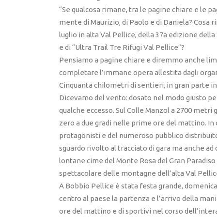
“Se qualcosa rimane, tra le pagine chiare e le p
mente di Maurizio, di Paolo e di Daniela? Cosa 
luglio in alta Val Pellice, della 37a edizione della
e di “Ultra Trail Tre Rifugi Val Pellice”?
Pensiamo a pagine chiare e diremmo anche limpi
completare l’immane opera allestita dagli organ
Cinquanta chilometri di sentieri, in gran parte ine
Dicevamo del vento: dosato nel modo giusto per
qualche eccesso. Sul Colle Manzol a 2700 metri g
zero a due gradi nelle prime ore del mattino. In
protagonisti e del numeroso pubblico distribuit
sguardo rivolto al tracciato di gara ma anche ad 
lontane cime del Monte Rosa del Gran Paradiso
spettacolare delle montagne dell’alta Val Pellic
A Bobbio Pellice è stata festa grande, domenica 
centro al paese la partenza e l’arrivo della man
ore del mattino e di sportivi nel corso dell’int