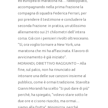
ed europea di maratona ha… raddoppiato,
accompagnando nella prima frazione la
compagna di squadra Federica Ferrari, per
poi prendere il testimone e concludere la
seconda frazione: in pratica, un utilissimo
allenamento sui 21 chilometri dell’intera
corsa. Già con i pensieri rivolti oltreoceano.
“Sì, ora voglio tornare a New York, una
maratona che mi ha affascinata. Il lavoro di
avvicinamento è già iniziato”.
MORANDI, OBIETTIVO RAGGIUNTO – Alla
fine, sul palco, non ha rinunciato ad
intonare una delle sue canzoni insieme al
pubblico, come è ormai tradizione. Stavolta
Gianni Morandi ha scelto “Si può dare di più”
perché, ha spiegato, “volevo stare sotto le
due ore e ci sono riuscito, ma ormai…
siamo alla frutta”. Minimizza, perché