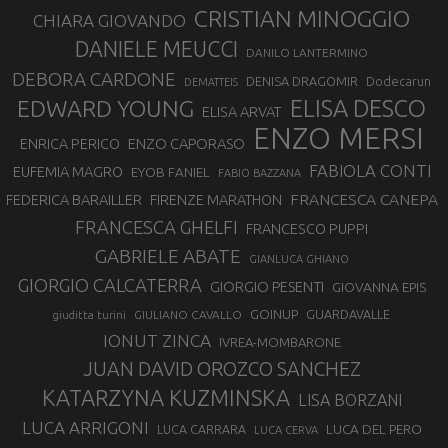
CRISTIAN MINOGGIO
CHIARA GIOVANDO
DANIELE MEUCCI
DANILO LANTERMINO
DEBORA CARDONE
DENISA DRAGOMIR
Dodecarun
DEMATTEIS
EDWARD YOUNG
ELISA DESCO
ELISA ARVAT
ENZO MERSI
ENZO CAPORASO
ENRICA PERICO
FABIOLA CONTI
EUFEMIA MAGRO
EYOB FANIEL
FABIO BAZZANA
FRANCESCA CANEPA
FEDERICA BARAILLER
FIRENZE MARATHON
FRANCESCA GHELFI
FRANCESCO PUPPI
GABRIELE ABATE
GIANLUCA GHIANO
GIORGIO CALCATERRA
GIORGIO PESENTI
GIOVANNA EPIS
GOINUP
GUARDAVALLE
GIULIANO CAVALLO
giuditta turini
IONUT ZINCA
IVREA-MOMBARONE
JUAN DAVID OROZCO SANCHEZ
KATARZYNA KUZMINSKA
LISA BORZANI
LUCA ARRIGONI
LUCA DEL PERO
LUCA CARRARA
LUCA CERVA