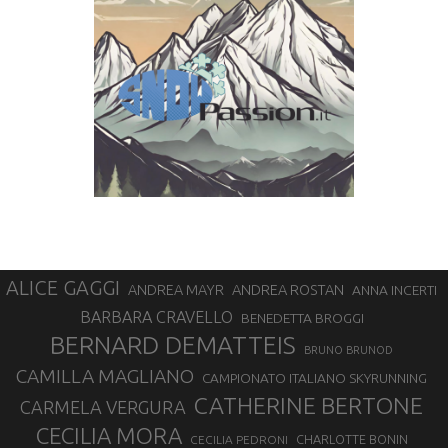
ALICE GAGGI
ANDREA ROSTAN
ANDREA MAYR
ANNA INCERTI
BARBARA CRAVELLO
BENEDETTA BROGGI
BERNARD DEMATTEIS
BRUNO BRUNOD
CAMILLA MAGLIANO
CAMPIONATO ITALIANO SKYRUNNING
CATHERINE BERTONE
CARMELA VERGURA
CECILIA MORA
CHARLOTTE BONIN
CECILIA PEDRONI