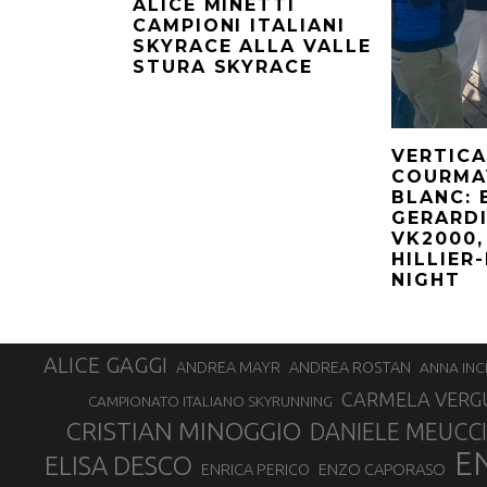
ALICE MINETTI
CAMPIONI ITALIANI
SKYRACE ALLA VALLE
STURA SKYRACE
VERTICA
COURMA
BLANC: 
GERARDI
VK2000,
HILLIER
NIGHT
ALICE GAGGI
ANDREA ROSTAN
ANDREA MAYR
ANNA INC
CARMELA VERG
CAMPIONATO ITALIANO SKYRUNNING
CRISTIAN MINOGGIO
DANIELE MEUCCI
E
ELISA DESCO
ENZO CAPORASO
ENRICA PERICO