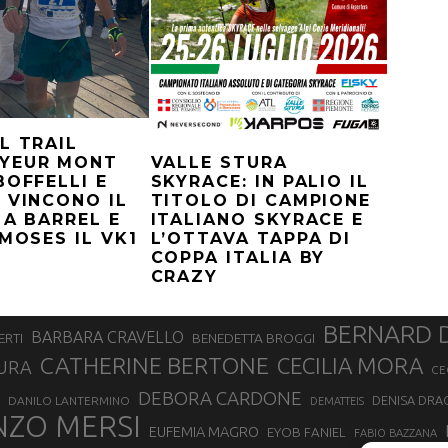
L TRAIL
YEUR MONT
VALLE STURA
BOFFELLI E
SKYRACE: IN PALIO IL
 VINCONO IL
TITOLO DI CAMPIONE
 A BARREL E
ITALIANO SKYRACE E
-MOSES IL VK1
L’OTTAVA TAPPA DI
COPPA ITALIA BY
CRAZY
BERNARD 
BARBARA CRAVELLO
ERTI
BENEDETTA BROGGI
CATHERINE BERTONE
CECILIA MORA
URA
CE
DEBORA CARDONE
DENISA DRA
DANILO LANTERMINO
DEMATTEIS
NZO MERSI
EUFEMIA MAGRO
EYOB FANIEL
FABIO BAZZANA