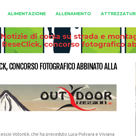
ALIMENTAZIONE
ALLENAMENTO
ATTREZZATUR
 Notizie di corsa su strada e monta
i ReseClick, concorso fotografico a
ICK, CONCORSO FOTOGRAFICO ABBINATO ALLA
Alessio Volontè, che ha preceduto Luca Polvara e Viviana