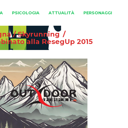
A
PSICOLOGIA
ATTUALITÀ
PERSONAGGI
gna
/
Skyrunning
/
bbinato alla ResegUp 2015