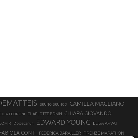
DEMATTEIS
CAMILLA MAGLIANO
BRUNO BRUNOD
CHIARA GIOVANDO
CHARLOTTE BONIN
CILIA PEDRONI
EDWARD YOUNG
ELISA ARVAT
GOMIR
Dodecarun
FABIOLA CONTI
FEDERICA BARAILLER
FIRENZE MARATHON