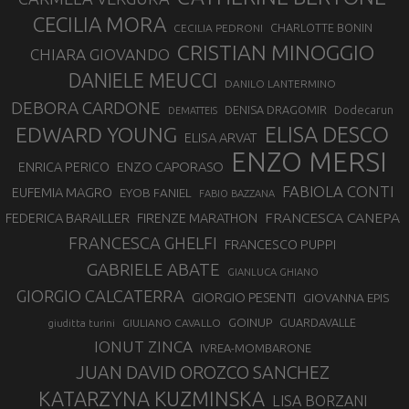
CECILIA MORA
CHARLOTTE BONIN
CECILIA PEDRONI
CRISTIAN MINOGGIO
CHIARA GIOVANDO
DANIELE MEUCCI
DANILO LANTERMINO
DEBORA CARDONE
DENISA DRAGOMIR
Dodecarun
DEMATTEIS
EDWARD YOUNG
ELISA DESCO
ELISA ARVAT
ENZO MERSI
ENZO CAPORASO
ENRICA PERICO
FABIOLA CONTI
EUFEMIA MAGRO
EYOB FANIEL
FABIO BAZZANA
FRANCESCA CANEPA
FEDERICA BARAILLER
FIRENZE MARATHON
FRANCESCA GHELFI
FRANCESCO PUPPI
GABRIELE ABATE
GIANLUCA GHIANO
GIORGIO CALCATERRA
GIORGIO PESENTI
GIOVANNA EPIS
GOINUP
GUARDAVALLE
GIULIANO CAVALLO
giuditta turini
IONUT ZINCA
IVREA-MOMBARONE
JUAN DAVID OROZCO SANCHEZ
KATARZYNA KUZMINSKA
LISA BORZANI