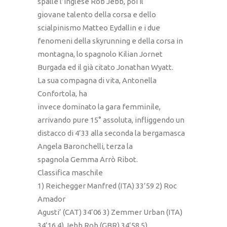
spalle l’inglese Rob Jebb, poi il
giovane talento della corsa e dello
scialpinismo Matteo Eydallin e i due
fenomeni della skyrunning e della corsa in
montagna, lo spagnolo Kilian Jornet
Burgada ed il già citato Jonathan Wyatt.
La sua compagna di vita, Antonella
Confortola, ha
invece dominato la gara femminile,
arrivando pure 15° assoluta, infliggendo un
distacco di 4’33 alla seconda la bergamasca
Angela Baronchelli, terza la
spagnola Gemma Arrò Ribot.
Classifica maschile
1) Reichegger Manfred (ITA) 33’59 2) Roc
Amador
Agusti’ (CAT) 34’06 3) Zemmer Urban (ITA)
34’16 4) Jebb Rob (GBR) 34’58 5)