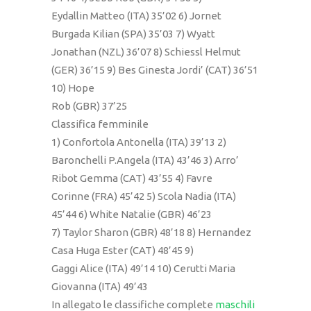
Eydallin Matteo (ITA) 35’02 6) Jornet
Burgada Kilian (SPA) 35’03 7) Wyatt
Jonathan (NZL) 36’07 8) Schiessl Helmut
(GER) 36’15 9) Bes Ginesta Jordi’ (CAT) 36’51
10) Hope
Rob (GBR) 37’25
Classifica femminile
1) Confortola Antonella (ITA) 39’13 2)
Baronchelli P.Angela (ITA) 43’46 3) Arro’
Ribot Gemma (CAT) 43’55 4) Favre
Corinne (FRA) 45’42 5) Scola Nadia (ITA)
45’44 6) White Natalie (GBR) 46’23
7) Taylor Sharon (GBR) 48’18 8) Hernandez
Casa Huga Ester (CAT) 48’45 9)
Gaggi Alice (ITA) 49’14 10) Cerutti Maria
Giovanna (ITA) 49’43
In allegato le classifiche complete
maschili