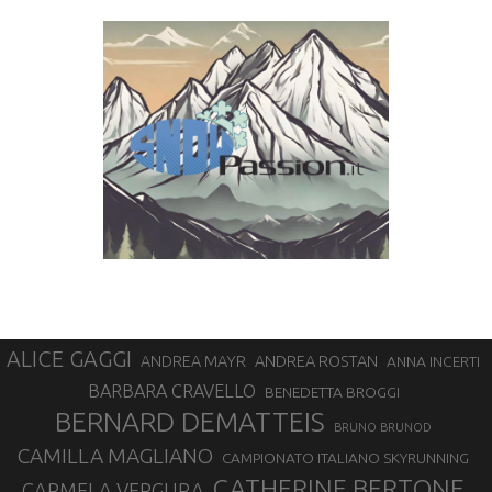
ALICE GAGGI
ANDREA ROSTAN
ANDREA MAYR
ANNA INCERTI
BARBARA CRAVELLO
BENEDETTA BROGGI
BERNARD DEMATTEIS
BRUNO BRUNOD
CAMILLA MAGLIANO
CAMPIONATO ITALIANO SKYRUNNING
CATHERINE BERTONE
CARMELA VERGURA