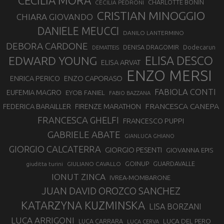
CECILIA MORA
CHARLOTTE BONIN
CECILIA PEDRONI
CRISTIAN MINOGGIO
CHIARA GIOVANDO
DANIELE MEUCCI
DANILO LANTERMINO
DEBORA CARDONE
DENISA DRAGOMIR
Dodecarun
DEMATTEIS
EDWARD YOUNG
ELISA DESCO
ELISA ARVAT
ENZO MERSI
ENZO CAPORASO
ENRICA PERICO
FABIOLA CONTI
EUFEMIA MAGRO
EYOB FANIEL
FABIO BAZZANA
FRANCESCA CANEPA
FEDERICA BARAILLER
FIRENZE MARATHON
FRANCESCA GHELFI
FRANCESCO PUPPI
GABRIELE ABATE
GIANLUCA GHIANO
GIORGIO CALCATERRA
GIORGIO PESENTI
GIOVANNA EPIS
GOINUP
GUARDAVALLE
GIULIANO CAVALLO
giuditta turini
IONUT ZINCA
IVREA-MOMBARONE
JUAN DAVID OROZCO SANCHEZ
KATARZYNA KUZMINSKA
LISA BORZANI
LUCA ARRIGONI
LUCA DEL PERO
LUCA CARRARA
LUCA CERVA