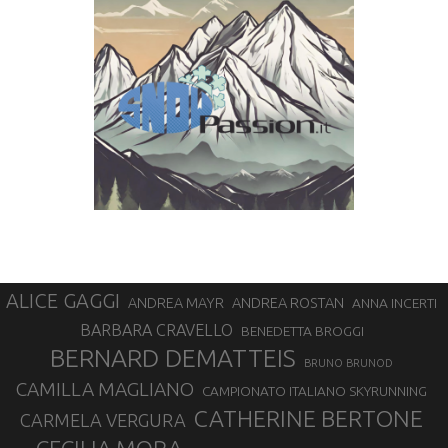
ALICE GAGGI
ANDREA ROSTAN
ANDREA MAYR
ANNA INCERTI
BARBARA CRAVELLO
BENEDETTA BROGGI
BERNARD DEMATTEIS
BRUNO BRUNOD
CAMILLA MAGLIANO
CAMPIONATO ITALIANO SKYRUNNING
CATHERINE BERTONE
CARMELA VERGURA