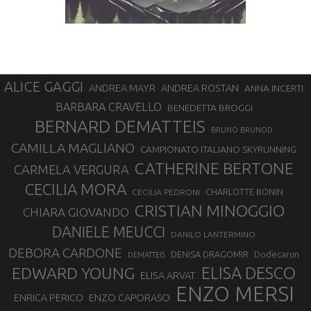
ALICE GAGGI
ANDREA ROSTAN
ANDREA MAYR
ANNA INCERTI
BARBARA CRAVELLO
BENEDETTA BROGGI
BERNARD DEMATTEIS
BRUNO BRUNOD
CAMILLA MAGLIANO
CAMPIONATO ITALIANO SKYRUNNING
CATHERINE BERTONE
CARMELA VERGURA
CECILIA MORA
CHARLOTTE BONIN
CECILIA PEDRONI
CRISTIAN MINOGGIO
CHIARA GIOVANDO
DANIELE MEUCCI
DANILO LANTERMINO
DEBORA CARDONE
DENISA DRAGOMIR
Dodecarun
DEMATTEIS
EDWARD YOUNG
ELISA DESCO
ELISA ARVAT
ENZO MERSI
ENZO CAPORASO
ENRICA PERICO