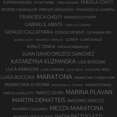
FABIOLA CONTI
EUFEMIA MAGRO
EYOB FANIEL
FABIO BAZZANA
FRANCESCA CANEPA
FEDERICA BARAILLER
FIRENZE MARATHON
FRANCESCA GHELFI
FRANCESCO PUPPI
GABRIELE ABATE
GIANLUCA GHIANO
GIORGIO CALCATERRA
GIORGIO PESENTI
GIOVANNA EPIS
GOINUP
GUARDAVALLE
GIULIANO CAVALLO
giuditta turini
IONUT ZINCA
IVREA-MOMBARONE
JUAN DAVID OROZCO SANCHEZ
KATARZYNA KUZMINSKA
LISA BORZANI
LUCA ARRIGONI
LUCA DEL PERO
LUCA CARRARA
LUCA CERVA
MARATONA
LUISA ROCCHIA
MARATONA DI NEW YORK
MARATONA DI ROMA
MARATONINA
MARATONA DI TORINO
MARINA PLAVAN
MARCO OLMO
MARCELLA BELLETTI
MARTIN DEMATTEIS
MASSIMO FARCOZ
MEZZA MARATONA
MASSIMO GALLIANO
NADIA BATTOCLETTI
MONVISO VERTICAL RACE