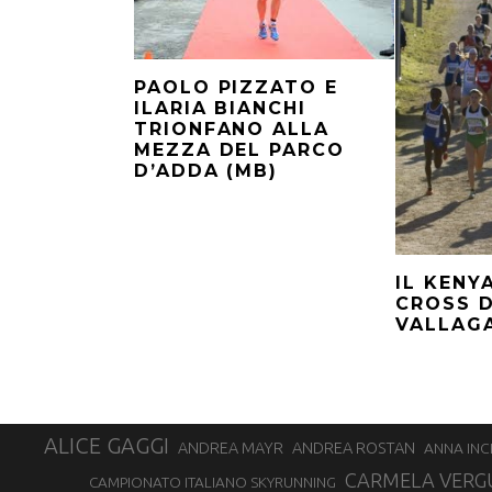
PAOLO PIZZATO E
ILARIA BIANCHI
TRIONFANO ALLA
MEZZA DEL PARCO
D’ADDA (MB)
IL KENY
CROSS 
VALLAGA
ALICE GAGGI
ANDREA ROSTAN
ANDREA MAYR
ANNA INC
CARMELA VERG
CAMPIONATO ITALIANO SKYRUNNING