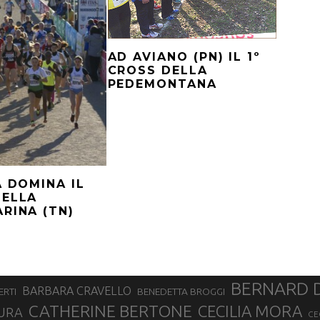
AD AVIANO (PN) IL 1º
CROSS DELLA
PEDEMONTANA
A DOMINA IL
DELLA
RINA (TN)
BERNARD 
BARBARA CRAVELLO
ERTI
BENEDETTA BROGGI
CATHERINE BERTONE
CECILIA MORA
URA
CE