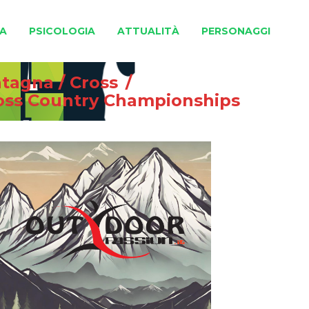
A
PSICOLOGIA
ATTUALITÀ
PERSONAGGI
ntagna
/
Cross
/
ross Country Championships