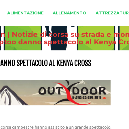
ALIMENTAZIONE
ALLENAMENTO
ATTREZZATUR
 | Notizie di corsa su strada e mo
eptoo danno spettacolo al Kenya C
DANNO SPETTACOLO AL KENYA CROSS
lla corsa campestre hanno assistito a un grande spettacolo,