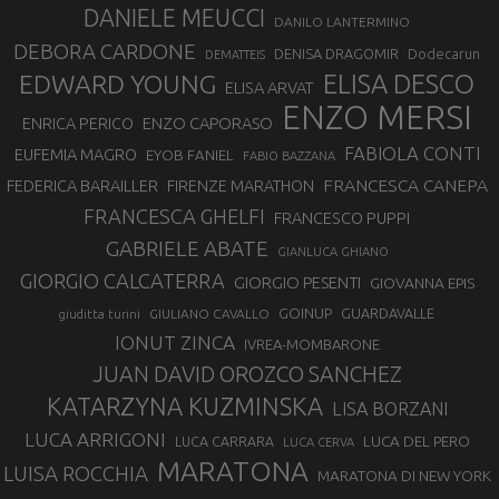
DANIELE MEUCCI
DANILO LANTERMINO
DEBORA CARDONE
DENISA DRAGOMIR
Dodecarun
DEMATTEIS
EDWARD YOUNG
ELISA DESCO
ELISA ARVAT
ENZO MERSI
ENZO CAPORASO
ENRICA PERICO
FABIOLA CONTI
EUFEMIA MAGRO
EYOB FANIEL
FABIO BAZZANA
FRANCESCA CANEPA
FEDERICA BARAILLER
FIRENZE MARATHON
FRANCESCA GHELFI
FRANCESCO PUPPI
GABRIELE ABATE
GIANLUCA GHIANO
GIORGIO CALCATERRA
GIORGIO PESENTI
GIOVANNA EPIS
GOINUP
GUARDAVALLE
GIULIANO CAVALLO
giuditta turini
IONUT ZINCA
IVREA-MOMBARONE
JUAN DAVID OROZCO SANCHEZ
KATARZYNA KUZMINSKA
LISA BORZANI
LUCA ARRIGONI
LUCA DEL PERO
LUCA CARRARA
LUCA CERVA
MARATONA
LUISA ROCCHIA
MARATONA DI NEW YORK