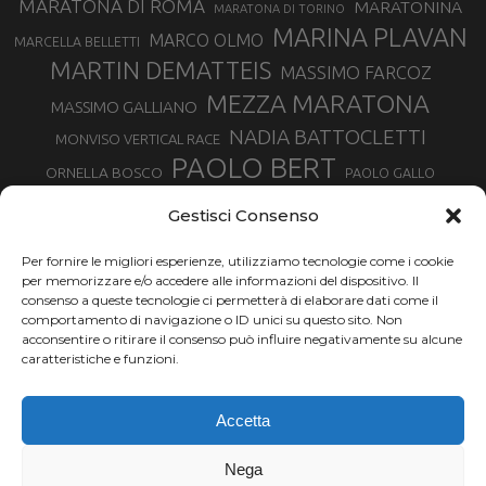
MARATONA DI ROMA
MARATONINA
MARATONA DI TORINO
MARINA PLAVAN
MARCO OLMO
MARCELLA BELLETTI
MARTIN DEMATTEIS
MASSIMO FARCOZ
MEZZA MARATONA
MASSIMO GALLIANO
NADIA BATTOCLETTI
MONVISO VERTICAL RACE
PAOLO BERT
ORNELLA BOSCO
PAOLO GALLO
ROLANDO PIANA
PIETRO RIVA
PODISMO VENETO
Gestisci Consenso
RUGGERO PERTILE
SILVIA RAMPAZZO
SERGIO BONALDI
TOR DES GEANTS
Per fornire le migliori esperienze, utilizziamo tecnologie come i cookie
SONIA GLAREY
TAVAGNASCO
SILVIA SERAFINI
per memorizzare e/o accedere alle informazioni del dispositivo. Il
TRAIL MONTE CASTO
TOUR MONVISO TRAIL
TROFEO KIMA
consenso a queste tecnologie ci permetterà di elaborare dati come il
TURIN MARATHON
comportamento di navigazione o ID unici su questo sito. Non
VAL DI FASSA RUNNING
URBAN ZEMMER
acconsentire o ritirare il consenso può influire negativamente su alcune
VALENTINA BELOTTI
caratteristiche e funzioni.
VALERIA ROFFINO
VALERIA STRANEO
VALETUDO
Accetta
VENICE MARATHON
VALTELLINA WINE TRAIL
VENICEMARATHON
XAVIER CHEVRIER
WILLIAM BOFFELLI
Nega
YEMAN CRIPPA