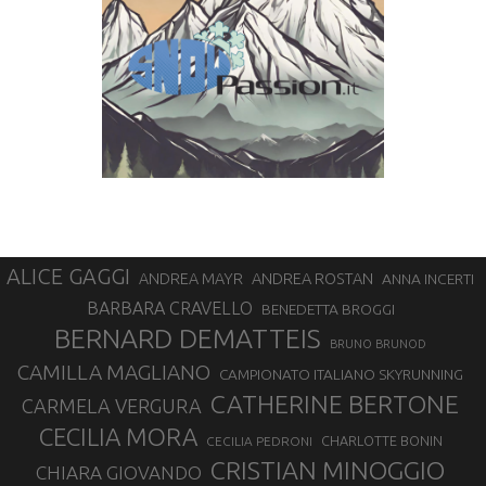
ALICE GAGGI
ANDREA ROSTAN
ANDREA MAYR
ANNA INCERTI
BARBARA CRAVELLO
BENEDETTA BROGGI
BERNARD DEMATTEIS
BRUNO BRUNOD
CAMILLA MAGLIANO
CAMPIONATO ITALIANO SKYRUNNING
CATHERINE BERTONE
CARMELA VERGURA
CECILIA MORA
CHARLOTTE BONIN
CECILIA PEDRONI
CRISTIAN MINOGGIO
CHIARA GIOVANDO