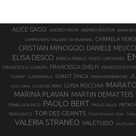
ALICE GAGGI
ANDREA ROSTAN
ANDREA MAYR
ANNA INC
CARMELA VERG
CAMPIONATO ITALIANO SKYRUNNING
CRISTIAN MINOGGIO
DANIELE MEUCCI
E
ELISA DESCO
ENZO CAPORASO
ENRICA PERICO
FRANCESCA GHELFI
FRANCESCA CANEPA
FRANCESCO PUP
J
IONUT ZINCA
GOINUP
GUARDAVALLE
IVREA-MOMBARONE
MARAT
LUISA ROCCHIA
LUCA DEL PERO
LUCA CERVA
MARINA PLAVAN
MARTIN DEMATTEIS
PAOLO BERT
PIETRO 
ORNELLA BOSCO
PAOLO GALLO
TOR DES GEANTS
TAVAGNASCO
TRAI
TOUR MONVISO TRAIL
VALERIA STRANEO
VALETUDO
VALTELLINA