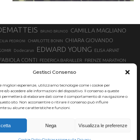
DEMATTEIS
CAMILLA MAGLIANO
BRUNO BRUNOD
CHIARA GIOVANDO
CHARLOTTE BONIN
CILIA PEDRONI
EDWARD YOUNG
ELISA ARVAT
GOMIR
Dodecarun
FABIOLA CONTI
FEDERICA BARAILLER
FIRENZE MARATHON
RA
GIORGIO PESENTI
GIOVANNA EPIS
GIULIANO CAVALLO
giuditta turini
Gestisci Consenso
MINSKA
LUCA ARRIGONI
LISA BORZANI
LUCA CARRARA
le migliori esperienze, utilizziamo tecnologie come i cookie per
MARATONINA
MARCO OLMO
MARCELLA BELLETTI
 DI TORINO
e/o accedere alle informazioni del dispositivo. Il consenso a queste
TONA
ci permetterà di elaborare dati come il comportamento di navigazione o
NADIA BATTOCLETTI
MONVISO VERTICAL RACE
questo sito. Non acconsentire o ritirare il consenso può influire
SILVIA RAMPAZZO
te su alcune caratteristiche e funzioni.
SONIA GLAREY
SERGIO BONALDI
SILVIA SERAFINI
VALENTINA BELOTTI
VAL DI FASSA RUNNING
VALERIA ROFFINO
XAVIER CHEVRIER
YEMAN CRIPPA
cetta
Nega
Visualizza le preferenze
Cookie Policy
Dichiarazione sulla Privacy