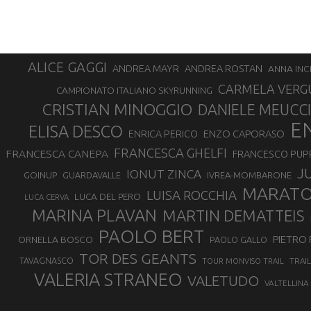
ALICE GAGGI
ANDREA ROSTAN
ANDREA MAYR
ANNA INC
CARMELA VERG
CAMPIONATO ITALIANO SKYRUNNING
CRISTIAN MINOGGIO
DANIELE MEUCCI
E
ELISA DESCO
ENZO CAPORASO
ENRICA PERICO
FRANCESCA GHELFI
FRANCESCA CANEPA
FRANCESCO PUP
J
IONUT ZINCA
GOINUP
GUARDAVALLE
IVREA-MOMBARONE
MARAT
LUISA ROCCHIA
LUCA DEL PERO
LUCA CERVA
MARINA PLAVAN
MARTIN DEMATTEIS
PAOLO BERT
PIETRO 
ORNELLA BOSCO
PAOLO GALLO
TOR DES GEANTS
TAVAGNASCO
TRAI
TOUR MONVISO TRAIL
VALERIA STRANEO
VALETUDO
VALTELLINA