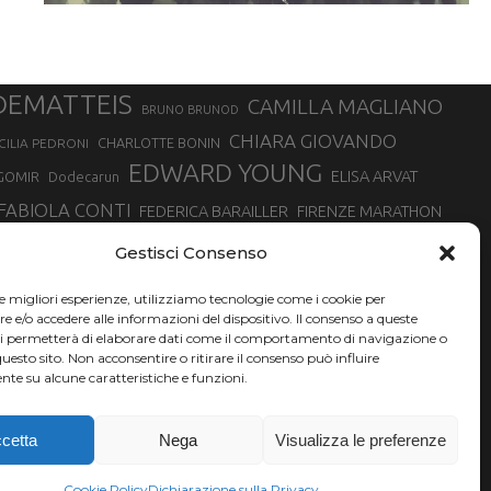
DEMATTEIS
CAMILLA MAGLIANO
BRUNO BRUNOD
CHIARA GIOVANDO
CHARLOTTE BONIN
CILIA PEDRONI
EDWARD YOUNG
ELISA ARVAT
GOMIR
Dodecarun
FABIOLA CONTI
FEDERICA BARAILLER
FIRENZE MARATHON
RA
GIORGIO PESENTI
GIOVANNA EPIS
GIULIANO CAVALLO
giuditta turini
Gestisci Consenso
MINSKA
LUCA ARRIGONI
LISA BORZANI
LUCA CARRARA
le migliori esperienze, utilizziamo tecnologie come i cookie per
MARATONINA
MARCO OLMO
MARCELLA BELLETTI
 DI TORINO
e/o accedere alle informazioni del dispositivo. Il consenso a queste
TONA
ci permetterà di elaborare dati come il comportamento di navigazione o
NADIA BATTOCLETTI
MONVISO VERTICAL RACE
questo sito. Non acconsentire o ritirare il consenso può influire
SILVIA RAMPAZZO
te su alcune caratteristiche e funzioni.
SONIA GLAREY
SERGIO BONALDI
SILVIA SERAFINI
VALENTINA BELOTTI
VAL DI FASSA RUNNING
VALERIA ROFFINO
XAVIER CHEVRIER
YEMAN CRIPPA
cetta
Nega
Visualizza le preferenze
Cookie Policy
Dichiarazione sulla Privacy