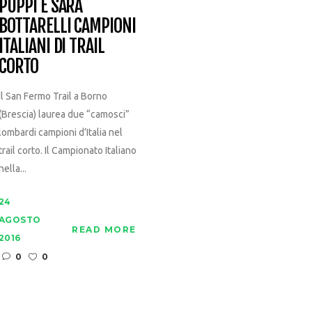
PUPPI E SARA
BOTTARELLI CAMPIONI
ITALIANI DI TRAIL
CORTO
Il San Fermo Trail a Borno
(Brescia) laurea due “camosci”
lombardi campioni d’Italia nel
trail corto. Il Campionato Italiano
nella...
24
AGOSTO
READ MORE
2016
0
0