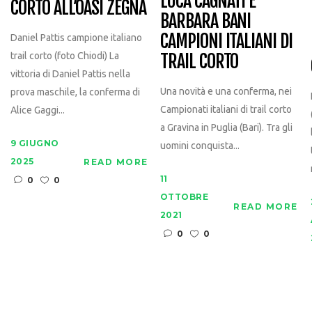
LUCA CAGNATI E
CORTO ALL’OASI ZEGNA
BARBARA BANI
CAMPIONI ITALIANI DI
Daniel Pattis campione italiano
TRAIL CORTO
trail corto (foto Chiodi) La
vittoria di Daniel Pattis nella
Una novità e una conferma, nei
prova maschile, la conferma di
Campionati italiani di trail corto
Alice Gaggi...
a Gravina in Puglia (Bari). Tra gli
9 GIUGNO
uomini conquista...
2025
READ MORE
11
0
0
OTTOBRE
READ MORE
2021
0
0