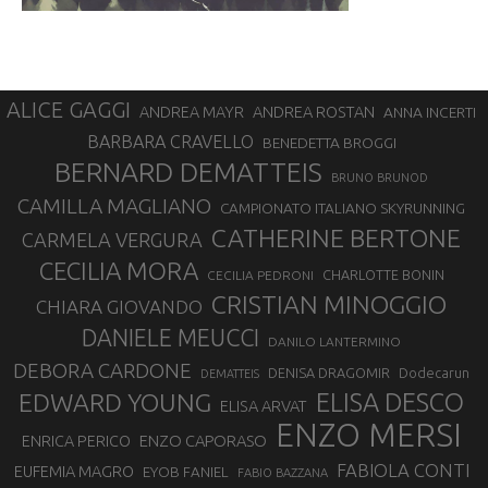
ALICE GAGGI
ANDREA ROSTAN
ANDREA MAYR
ANNA INCERTI
BARBARA CRAVELLO
BENEDETTA BROGGI
BERNARD DEMATTEIS
BRUNO BRUNOD
CAMILLA MAGLIANO
CAMPIONATO ITALIANO SKYRUNNING
CATHERINE BERTONE
CARMELA VERGURA
CECILIA MORA
CHARLOTTE BONIN
CECILIA PEDRONI
CRISTIAN MINOGGIO
CHIARA GIOVANDO
DANIELE MEUCCI
DANILO LANTERMINO
DEBORA CARDONE
DENISA DRAGOMIR
Dodecarun
DEMATTEIS
EDWARD YOUNG
ELISA DESCO
ELISA ARVAT
ENZO MERSI
ENZO CAPORASO
ENRICA PERICO
FABIOLA CONTI
EUFEMIA MAGRO
EYOB FANIEL
FABIO BAZZANA