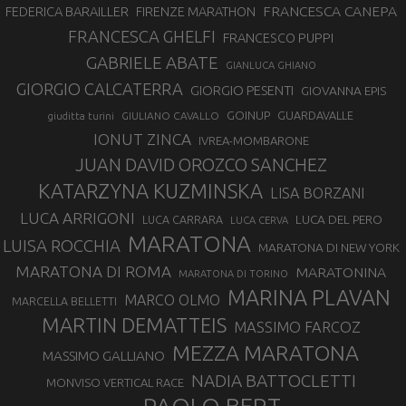
FRANCESCA CANEPA
FEDERICA BARAILLER
FIRENZE MARATHON
FRANCESCA GHELFI
FRANCESCO PUPPI
GABRIELE ABATE
GIANLUCA GHIANO
GIORGIO CALCATERRA
GIORGIO PESENTI
GIOVANNA EPIS
GOINUP
GUARDAVALLE
GIULIANO CAVALLO
giuditta turini
IONUT ZINCA
IVREA-MOMBARONE
JUAN DAVID OROZCO SANCHEZ
KATARZYNA KUZMINSKA
LISA BORZANI
LUCA ARRIGONI
LUCA DEL PERO
LUCA CARRARA
LUCA CERVA
MARATONA
LUISA ROCCHIA
MARATONA DI NEW YORK
MARATONA DI ROMA
MARATONINA
MARATONA DI TORINO
MARINA PLAVAN
MARCO OLMO
MARCELLA BELLETTI
MARTIN DEMATTEIS
MASSIMO FARCOZ
MEZZA MARATONA
MASSIMO GALLIANO
NADIA BATTOCLETTI
MONVISO VERTICAL RACE