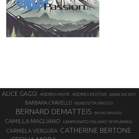
ALICE GAGGI
ANDREA ROSTAN
ANDREA MAYR
ANNA INCERTI
BARBARA CRAVELLO
BENEDETTA BROGGI
BERNARD DEMATTEIS
BRUNO BRUNOD
CAMILLA MAGLIANO
CAMPIONATO ITALIANO SKYRUNNING
CATHERINE BERTONE
CARMELA VERGURA