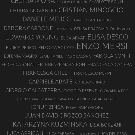
CECILIA MORA
CHARLOTTE BONIN
CECILIA PEDRONI
CRISTIAN MINOGGIO
CHIARA GIOVANDO
DANIELE MEUCCI
DANILO LANTERMINO
DEBORA CARDONE
DENISA DRAGOMIR
Dodecarun
DEMATTEIS
EDWARD YOUNG
ELISA DESCO
ELISA ARVAT
ENZO MERSI
ENZO CAPORASO
ENRICA PERICO
FABIOLA CONTI
EUFEMIA MAGRO
EYOB FANIEL
FABIO BAZZANA
FRANCESCA CANEPA
FEDERICA BARAILLER
FIRENZE MARATHON
FRANCESCA GHELFI
FRANCESCO PUPPI
GABRIELE ABATE
GIANLUCA GHIANO
GIORGIO CALCATERRA
GIORGIO PESENTI
GIOVANNA EPIS
GOINUP
GUARDAVALLE
GIULIANO CAVALLO
giuditta turini
IONUT ZINCA
IVREA-MOMBARONE
JUAN DAVID OROZCO SANCHEZ
KATARZYNA KUZMINSKA
LISA BORZANI
LUCA ARRIGONI
LUCA DEL PERO
LUCA CARRARA
LUCA CERVA