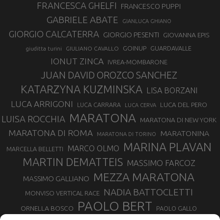
FRANCESCA GHELFI
FRANCESCO PUPPI
GABRIELE ABATE
GIANLUCA GHIANO
GIORGIO CALCATERRA
GIORGIO PESENTI
GIOVANNA EPIS
GOINUP
GUARDAVALLE
GIULIANO CAVALLO
giuditta turini
IONUT ZINCA
IVREA-MOMBARONE
JUAN DAVID OROZCO SANCHEZ
KATARZYNA KUZMINSKA
LISA BORZANI
LUCA ARRIGONI
LUCA DEL PERO
LUCA CARRARA
LUCA CERVA
MARATONA
LUISA ROCCHIA
MARATONA DI NEW YORK
MARATONA DI ROMA
MARATONINA
MARATONA DI TORINO
MARINA PLAVAN
MARCO OLMO
MARCELLA BELLETTI
MARTIN DEMATTEIS
MASSIMO FARCOZ
MEZZA MARATONA
MASSIMO GALLIANO
NADIA BATTOCLETTI
MONVISO VERTICAL RACE
PAOLO BERT
ORNELLA BOSCO
PAOLO GALLO