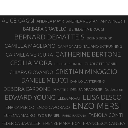
ALICE GAGGI
ANDREA ROSTAN
ANDREA MAYR
ANNA INCERTI
BARBARA CRAVELLO
BENEDETTA BROGGI
BERNARD DEMATTEIS
BRUNO BRUNOD
CAMILLA MAGLIANO
CAMPIONATO ITALIANO SKYRUNNING
CATHERINE BERTONE
CARMELA VERGURA
CECILIA MORA
CHARLOTTE BONIN
CECILIA PEDRONI
CRISTIAN MINOGGIO
CHIARA GIOVANDO
DANIELE MEUCCI
DANILO LANTERMINO
DEBORA CARDONE
DENISA DRAGOMIR
Dodecarun
DEMATTEIS
EDWARD YOUNG
ELISA DESCO
ELISA ARVAT
ENZO MERSI
ENZO CAPORASO
ENRICA PERICO
FABIOLA CONTI
EUFEMIA MAGRO
EYOB FANIEL
FABIO BAZZANA
FRANCESCA CANEPA
FEDERICA BARAILLER
FIRENZE MARATHON