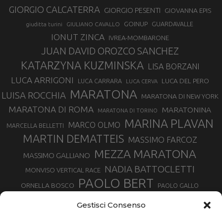
GIORGIO CALCATERRA
GIORGIO PESENTI
GIOVANNA EPIS
GOINUP
GUARDAVALLE
GIULIANO CAVALLO
giuditta turini
IONUT ZINCA
IVREA-MOMBARONE
JUAN DAVID OROZCO SANCHEZ
KATARZYNA KUZMINSKA
LISA BORZANI
LUCA ARRIGONI
LUCA DEL PERO
LUCA CARRARA
LUCA CERVA
MARATONA
LUISA ROCCHIA
MARATONA DI NEW YORK
MARATONA DI ROMA
MARATONINA
MARATONA DI TORINO
MARINA PLAVAN
MARCO OLMO
MARCELLA BELLETTI
MARTIN DEMATTEIS
MASSIMO FARCOZ
MEZZA MARATONA
MASSIMO GALLIANO
NADIA BATTOCLETTI
MONVISO VERTICAL RACE
PAOLO BERT
ORNELLA BOSCO
PAOLO GALLO
ROLANDO PIANA
PIETRO RIVA
PODISMO VENETO
Gestisci Consenso
RUGGERO PERTILE
SILVIA RAMPAZZO
SERGIO BONALDI