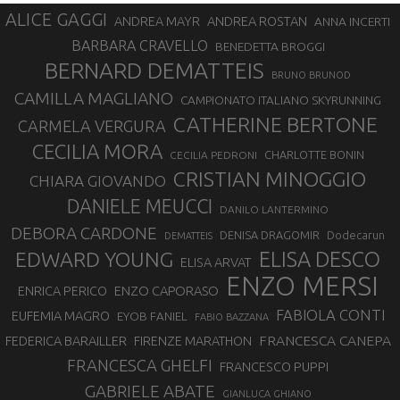
ALICE GAGGI
ANDREA ROSTAN
ANDREA MAYR
ANNA INCERTI
BARBARA CRAVELLO
BENEDETTA BROGGI
BERNARD DEMATTEIS
BRUNO BRUNOD
CAMILLA MAGLIANO
CAMPIONATO ITALIANO SKYRUNNING
CATHERINE BERTONE
CARMELA VERGURA
CECILIA MORA
CHARLOTTE BONIN
CECILIA PEDRONI
CRISTIAN MINOGGIO
CHIARA GIOVANDO
DANIELE MEUCCI
DANILO LANTERMINO
DEBORA CARDONE
DENISA DRAGOMIR
Dodecarun
DEMATTEIS
EDWARD YOUNG
ELISA DESCO
ELISA ARVAT
ENZO MERSI
ENZO CAPORASO
ENRICA PERICO
FABIOLA CONTI
EUFEMIA MAGRO
EYOB FANIEL
FABIO BAZZANA
FRANCESCA CANEPA
FEDERICA BARAILLER
FIRENZE MARATHON
FRANCESCA GHELFI
FRANCESCO PUPPI
GABRIELE ABATE
GIANLUCA GHIANO