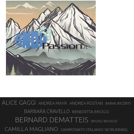
ALICE GAGGI
ANDREA ROSTAN
ANDREA MAYR
ANNA INCERTI
BARBARA CRAVELLO
BENEDETTA BROGGI
BERNARD DEMATTEIS
BRUNO BRUNOD
CAMILLA MAGLIANO
CAMPIONATO ITALIANO SKYRUNNING