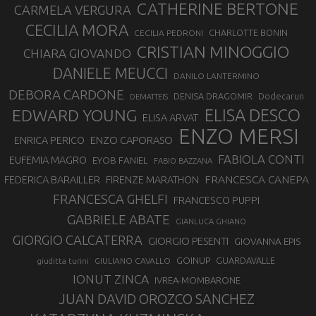
CATHERINE BERTONE
CARMELA VERGURA
CECILIA MORA
CHARLOTTE BONIN
CECILIA PEDRONI
CRISTIAN MINOGGIO
CHIARA GIOVANDO
DANIELE MEUCCI
DANILO LANTERMINO
DEBORA CARDONE
DENISA DRAGOMIR
Dodecarun
DEMATTEIS
EDWARD YOUNG
ELISA DESCO
ELISA ARVAT
ENZO MERSI
ENZO CAPORASO
ENRICA PERICO
FABIOLA CONTI
EUFEMIA MAGRO
EYOB FANIEL
FABIO BAZZANA
FRANCESCA CANEPA
FEDERICA BARAILLER
FIRENZE MARATHON
FRANCESCA GHELFI
FRANCESCO PUPPI
GABRIELE ABATE
GIANLUCA GHIANO
GIORGIO CALCATERRA
GIORGIO PESENTI
GIOVANNA EPIS
GOINUP
GUARDAVALLE
GIULIANO CAVALLO
giuditta turini
IONUT ZINCA
IVREA-MOMBARONE
JUAN DAVID OROZCO SANCHEZ