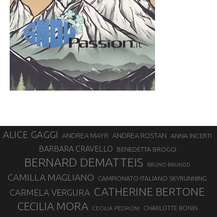
ALICE GAGGI
ANDREA ROSTAN
ANDREA MAYR
ANNA INCERTI
BARBARA CRAVELLO
BENEDETTA BROGGI
BERNARD DEMATTEIS
BRUNO BRUNOD
CAMILLA MAGLIANO
CAMPIONATO ITALIANO SKYRUNNING
CATHERINE BERTONE
CARMELA VERGURA
CECILIA MORA
CHARLOTTE BONIN
CECILIA PEDRONI