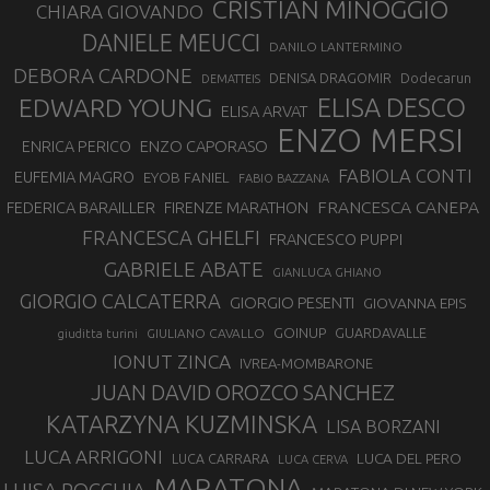
CRISTIAN MINOGGIO
CHIARA GIOVANDO
DANIELE MEUCCI
DANILO LANTERMINO
DEBORA CARDONE
DENISA DRAGOMIR
Dodecarun
DEMATTEIS
EDWARD YOUNG
ELISA DESCO
ELISA ARVAT
ENZO MERSI
ENZO CAPORASO
ENRICA PERICO
FABIOLA CONTI
EUFEMIA MAGRO
EYOB FANIEL
FABIO BAZZANA
FRANCESCA CANEPA
FEDERICA BARAILLER
FIRENZE MARATHON
FRANCESCA GHELFI
FRANCESCO PUPPI
GABRIELE ABATE
GIANLUCA GHIANO
GIORGIO CALCATERRA
GIORGIO PESENTI
GIOVANNA EPIS
GOINUP
GUARDAVALLE
GIULIANO CAVALLO
giuditta turini
IONUT ZINCA
IVREA-MOMBARONE
JUAN DAVID OROZCO SANCHEZ
KATARZYNA KUZMINSKA
LISA BORZANI
LUCA ARRIGONI
LUCA DEL PERO
LUCA CARRARA
LUCA CERVA
MARATONA