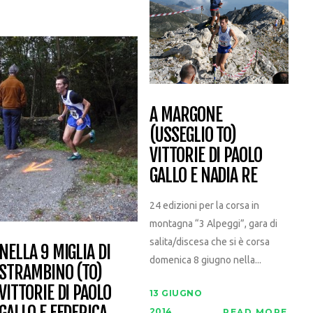
A MARGONE
(USSEGLIO TO)
VITTORIE DI PAOLO
GALLO E NADIA RE
24 edizioni per la corsa in
montagna “3 Alpeggi”, gara di
salita/discesa che si è corsa
NELLA 9 MIGLIA DI
domenica 8 giugno nella...
STRAMBINO (TO)
VITTORIE DI PAOLO
13 GIUGNO
2014
READ MORE