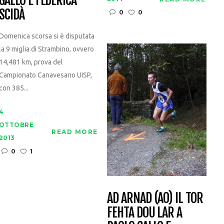
GALLO E FEDERICA
SCIDÀ
0
0
Domenica scorsa si è disputata
la 9 miglia di Strambino, ovvero
14,481 km, prova del
Campionato Canavesano UISP,
con 385...
4
OTTOBRE
READ MORE
2013
0
1
AD ARNAD (AO) IL TOR
FEHTA DOU LAR A