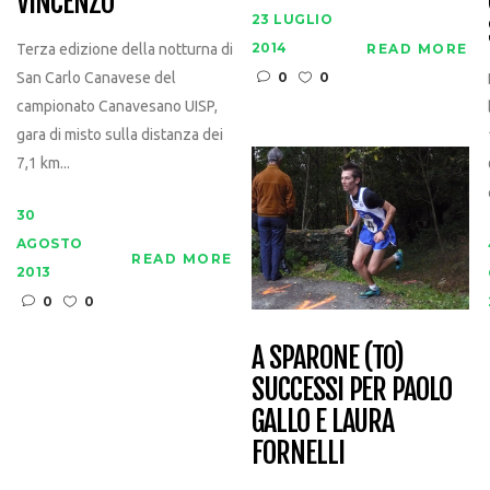
VINCENZO
23 LUGLIO
2014
READ MORE
Terza edizione della notturna di
0
0
San Carlo Canavese del
campionato Canavesano UISP,
gara di misto sulla distanza dei
7,1 km...
30
AGOSTO
READ MORE
2013
0
0
A SPARONE (TO)
SUCCESSI PER PAOLO
GALLO E LAURA
FORNELLI