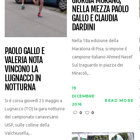
GIORGIA MORANO,
NELLA MEZZA PAOLO
GALLO E CLAUDIA
DARDINI
Nella 18a edizione della
PAOLO GALLO E
Maratona di Pisa, si impone il
campione italiano Ahmed Nasef.
VALERIA NOTA
Sul traguardo in piazza dei
VINCONO LA
Miracoli,...
LUGNACCO IN
NOTTURNA
19
DICEMBRE
Si è corsa giovedì 25 maggio a
READ MORE
2016
Lugnacco (TO) la gara notturna
0
0
del campionato canavesano
UISP, sulle colline della
Valchiusella,...