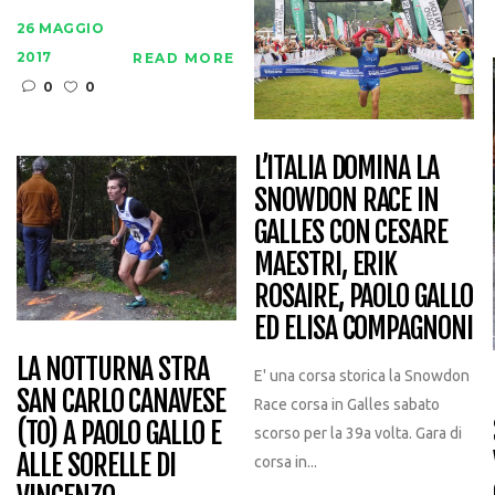
26 MAGGIO
2017
READ MORE
0
0
L’ITALIA DOMINA LA
SNOWDON RACE IN
GALLES CON CESARE
MAESTRI, ERIK
ROSAIRE, PAOLO GALLO
ED ELISA COMPAGNONI
LA NOTTURNA STRA
E' una corsa storica la Snowdon
SAN CARLO CANAVESE
Race corsa in Galles sabato
(TO) A PAOLO GALLO E
scorso per la 39a volta. Gara di
ALLE SORELLE DI
corsa in...