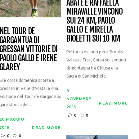
ABATE E RAFFAELLA
MIRAVALLE VINCONO
SUI 24 KM, PAOLO
GALLO E MIRELLA
NEL TOUR DE
BIOLETTI SUI 10 KM
GARGANTUA DI
GRESSAN VITTORIE DI
Pettorali esauriti per il Brooks
PAOLO GALLO E IRENE
Valsusa Trail, Corsa sui sentieri
GLAREY
di montagna tra Chiusa e la
Sacra di San Michele...
Si è corsa domenica scorsa a
Gressan in Valle d'Aosta la 40a
9
edizione del Tour de Gargantua,
NOVEMBRE
READ MORE
gara storica del...
2015
0
0
20 MAGGIO
2016
READ MORE
0
0