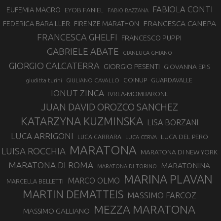
FABIOLA CONTI
EUFEMIA MAGRO
EYOB FANIEL
FABIO BAZZANA
FRANCESCA CANEPA
FEDERICA BARAILLER
FIRENZE MARATHON
FRANCESCA GHELFI
FRANCESCO PUPPI
GABRIELE ABATE
GIANLUCA GHIANO
GIORGIO CALCATERRA
GIORGIO PESENTI
GIOVANNA EPIS
GOINUP
GUARDAVALLE
GIULIANO CAVALLO
giuditta turini
IONUT ZINCA
IVREA-MOMBARONE
JUAN DAVID OROZCO SANCHEZ
KATARZYNA KUZMINSKA
LISA BORZANI
LUCA ARRIGONI
LUCA DEL PERO
LUCA CARRARA
LUCA CERVA
MARATONA
LUISA ROCCHIA
MARATONA DI NEW YORK
MARATONA DI ROMA
MARATONINA
MARATONA DI TORINO
MARINA PLAVAN
MARCO OLMO
MARCELLA BELLETTI
MARTIN DEMATTEIS
MASSIMO FARCOZ
MEZZA MARATONA
MASSIMO GALLIANO