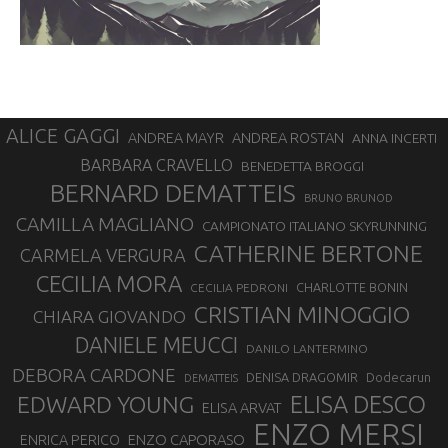
ALICE GAGGI
ANDREA ROSTAN
ANDREA MAYR
ANNA INCERTI
BARBARA CRAVELLO
BENEDETTA BROGGI
BERNARD DEMATTEIS
BRUNO BRUNOD
CAMILLA MAGLIANO
CAMPIONATO ITALIANO SKYRUNNING
CATHERINE BERTONE
CARMELA VERGURA
CECILIA MORA
CHARLOTTE BONIN
CECILIA PEDRONI
CRISTIAN MINOGGIO
CHIARA GIOVANDO
DANIELE MEUCCI
DANILO LANTERMINO
DEBORA CARDONE
DENISA DRAGOMIR
Dodecarun
DEMATTEIS
EDWARD YOUNG
ELISA DESCO
ELISA ARVAT
ENZO MERSI
ENZO CAPORASO
ENRICA PERICO