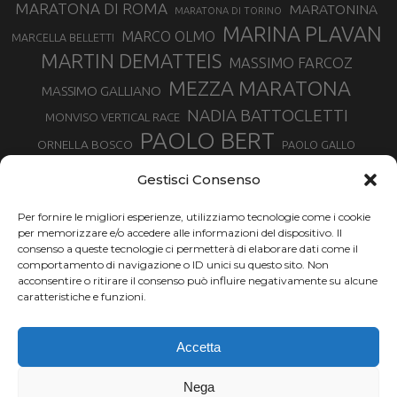
MARATONA DI ROMA
MARATONINA
MARATONA DI TORINO
MARINA PLAVAN
MARCO OLMO
MARCELLA BELLETTI
MARTIN DEMATTEIS
MASSIMO FARCOZ
MEZZA MARATONA
MASSIMO GALLIANO
NADIA BATTOCLETTI
MONVISO VERTICAL RACE
PAOLO BERT
ORNELLA BOSCO
PAOLO GALLO
ROLANDO PIANA
PIETRO RIVA
PODISMO VENETO
Gestisci Consenso
RUGGERO PERTILE
SILVIA RAMPAZZO
SERGIO BONALDI
TOR DES GEANTS
Per fornire le migliori esperienze, utilizziamo tecnologie come i cookie
SONIA GLAREY
TAVAGNASCO
SILVIA SERAFINI
per memorizzare e/o accedere alle informazioni del dispositivo. Il
TRAIL MONTE CASTO
TOUR MONVISO TRAIL
TROFEO KIMA
consenso a queste tecnologie ci permetterà di elaborare dati come il
TURIN MARATHON
comportamento di navigazione o ID unici su questo sito. Non
VAL DI FASSA RUNNING
URBAN ZEMMER
acconsentire o ritirare il consenso può influire negativamente su alcune
VALENTINA BELOTTI
caratteristiche e funzioni.
VALERIA ROFFINO
VALERIA STRANEO
VALETUDO
Accetta
VENICE MARATHON
VALTELLINA WINE TRAIL
VENICEMARATHON
XAVIER CHEVRIER
WILLIAM BOFFELLI
Nega