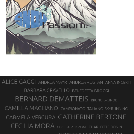
ALICE GAGGI
ANDREA ROSTAN
ANDREA MAYR
ANNA INCERTI
BARBARA CRAVELLO
BENEDETTA BROGGI
BERNARD DEMATTEIS
BRUNO BRUNOD
CAMILLA MAGLIANO
CAMPIONATO ITALIANO SKYRUNNING
CATHERINE BERTONE
CARMELA VERGURA
CECILIA MORA
CHARLOTTE BONIN
CECILIA PEDRONI