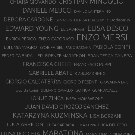
CRISTIAN MINOGGIO
CHIARA GIOVANDO
DANIELE MEUCCI
DANILO LANTERMINO
DEBORA CARDONE
DENISA DRAGOMIR
Dodecarun
DEMATTEIS
EDWARD YOUNG
ELISA DESCO
ELISA ARVAT
ENZO MERSI
ENZO CAPORASO
ENRICA PERICO
FABIOLA CONTI
EUFEMIA MAGRO
EYOB FANIEL
FABIO BAZZANA
FRANCESCA CANEPA
FEDERICA BARAILLER
FIRENZE MARATHON
FRANCESCA GHELFI
FRANCESCO PUPPI
GABRIELE ABATE
GIANLUCA GHIANO
GIORGIO CALCATERRA
GIORGIO PESENTI
GIOVANNA EPIS
GOINUP
GUARDAVALLE
GIULIANO CAVALLO
giuditta turini
IONUT ZINCA
IVREA-MOMBARONE
JUAN DAVID OROZCO SANCHEZ
KATARZYNA KUZMINSKA
LISA BORZANI
LUCA ARRIGONI
LUCA DEL PERO
LUCA CARRARA
LUCA CERVA
MARATONA
LUISA ROCCHIA
MARATONA DI NEW YORK