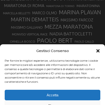
MARATONA DI ROMA
MARATONINA
MARATONA DI TORINO
MARINA PLAVAN
MARCO OLMO
MARCELLA BELLETTI
MARTIN DEMATTEIS
MASSIMO FARCOZ
MEZZA MARATONA
MASSIMO GALLIANO
NADIA BATTOCLETTI
MONVISO VERTICAL RACE
PAOLO BERT
ORNELLA BOSCO
PAOLO GALLO
ROLANDO PIANA
PIETRO RIVA
PODISMO VENETO
Gestisci Consenso
RUGGERO PERTILE
SILVIA RAMPAZZO
SERGIO BONALDI
TOR DES GEANTS
Per fornire le migliori esperienze, utilizziamo tecnologie come i cookie
SONIA GLAREY
TAVAGNASCO
SILVIA SERAFINI
per memorizzare e/o accedere alle informazioni del dispositivo. Il
TRAIL MONTE CASTO
TOUR MONVISO TRAIL
TROFEO KIMA
consenso a queste tecnologie ci permetterà di elaborare dati come il
TURIN MARATHON
comportamento di navigazione o ID unici su questo sito. Non
VAL DI FASSA RUNNING
URBAN ZEMMER
acconsentire o ritirare il consenso può influire negativamente su alcune
VALENTINA BELOTTI
caratteristiche e funzioni.
VALERIA ROFFINO
VALERIA STRANEO
VALETUDO
Accetta
VENICE MARATHON
VALTELLINA WINE TRAIL
VENICEMARATHON
XAVIER CHEVRIER
WILLIAM BOFFELLI