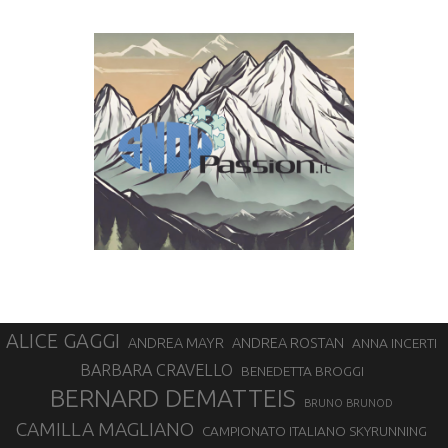
ALICE GAGGI
ANDREA ROSTAN
ANDREA MAYR
ANNA INCERTI
BARBARA CRAVELLO
BENEDETTA BROGGI
BERNARD DEMATTEIS
BRUNO BRUNOD
CAMILLA MAGLIANO
CAMPIONATO ITALIANO SKYRUNNING