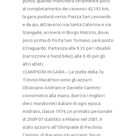
punto, quando mancherà veramente poco
al completamento dei canonici 42,195 km,
la gara punterà verso Piazza San Leonardo
e da qui, attraverso via Santa Caterina e via
Stangade, arriverà in Borgo Mazzini, dove,
poco prima di Porta San Tomaso, sarà posto
il traguardo. Partenza alle 9.35 per i disabili
(carrozzine e hand bike); alle 9.45 per gli
altri atleti.
I CAMPIONI IN GARA – Le stelle della 7a
Treviso Marathon sono gli azzurri
Ottaviano Andriani e Daniele Caimmi:
cronometro alla mano, due tra i migliori
dieci maratoneti italiani di ogni epoca.
Andriani, classe 1974, un primato personale
di 2h09’07 stabilito a Milano nel 2001, è
stato azzurro all’Olimpiade di Pechino.
Caimmi, di due anni più anziano, ha un