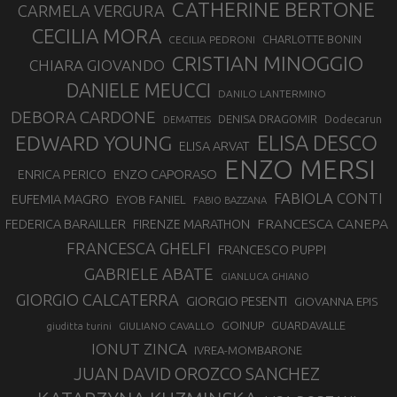
CATHERINE BERTONE
CARMELA VERGURA
CECILIA MORA
CHARLOTTE BONIN
CECILIA PEDRONI
CRISTIAN MINOGGIO
CHIARA GIOVANDO
DANIELE MEUCCI
DANILO LANTERMINO
DEBORA CARDONE
DENISA DRAGOMIR
Dodecarun
DEMATTEIS
EDWARD YOUNG
ELISA DESCO
ELISA ARVAT
ENZO MERSI
ENZO CAPORASO
ENRICA PERICO
FABIOLA CONTI
EUFEMIA MAGRO
EYOB FANIEL
FABIO BAZZANA
FRANCESCA CANEPA
FEDERICA BARAILLER
FIRENZE MARATHON
FRANCESCA GHELFI
FRANCESCO PUPPI
GABRIELE ABATE
GIANLUCA GHIANO
GIORGIO CALCATERRA
GIORGIO PESENTI
GIOVANNA EPIS
GOINUP
GUARDAVALLE
GIULIANO CAVALLO
giuditta turini
IONUT ZINCA
IVREA-MOMBARONE
JUAN DAVID OROZCO SANCHEZ