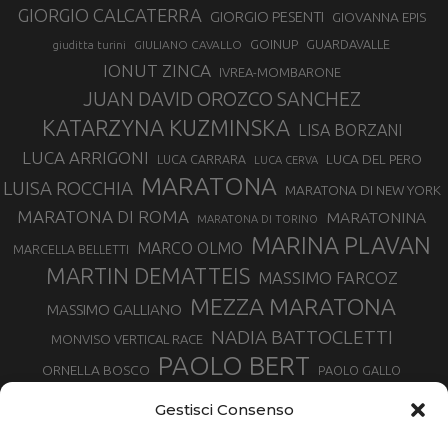
GIORGIO CALCATERRA
GIORGIO PESENTI
GIOVANNA EPIS
GOINUP
GUARDAVALLE
GIULIANO CAVALLO
giuditta turini
IONUT ZINCA
IVREA-MOMBARONE
JUAN DAVID OROZCO SANCHEZ
KATARZYNA KUZMINSKA
LISA BORZANI
LUCA ARRIGONI
LUCA DEL PERO
LUCA CARRARA
LUCA CERVA
MARATONA
LUISA ROCCHIA
MARATONA DI NEW YORK
MARATONA DI ROMA
MARATONINA
MARATONA DI TORINO
MARINA PLAVAN
MARCO OLMO
MARCELLA BELLETTI
MARTIN DEMATTEIS
MASSIMO FARCOZ
MEZZA MARATONA
MASSIMO GALLIANO
NADIA BATTOCLETTI
MONVISO VERTICAL RACE
PAOLO BERT
ORNELLA BOSCO
PAOLO GALLO
ROLANDO PIANA
PIETRO RIVA
PODISMO VENETO
Gestisci Consenso
RUGGERO PERTILE
SILVIA RAMPAZZO
SERGIO BONALDI