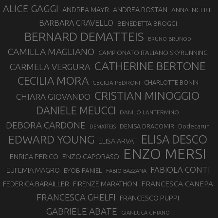
ALICE GAGGI
ANDREA ROSTAN
ANDREA MAYR
ANNA INCERTI
BARBARA CRAVELLO
BENEDETTA BROGGI
BERNARD DEMATTEIS
BRUNO BRUNOD
CAMILLA MAGLIANO
CAMPIONATO ITALIANO SKYRUNNING
CATHERINE BERTONE
CARMELA VERGURA
CECILIA MORA
CHARLOTTE BONIN
CECILIA PEDRONI
CRISTIAN MINOGGIO
CHIARA GIOVANDO
DANIELE MEUCCI
DANILO LANTERMINO
DEBORA CARDONE
DENISA DRAGOMIR
Dodecarun
DEMATTEIS
EDWARD YOUNG
ELISA DESCO
ELISA ARVAT
ENZO MERSI
ENZO CAPORASO
ENRICA PERICO
FABIOLA CONTI
EUFEMIA MAGRO
EYOB FANIEL
FABIO BAZZANA
FRANCESCA CANEPA
FEDERICA BARAILLER
FIRENZE MARATHON
FRANCESCA GHELFI
FRANCESCO PUPPI
GABRIELE ABATE
GIANLUCA GHIANO