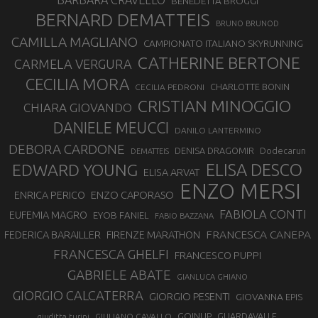
BARBARA CRAVELLO
BENEDETTA BROGGI
BERNARD DEMATTEIS
BRUNO BRUNOD
CAMILLA MAGLIANO
CAMPIONATO ITALIANO SKYRUNNING
CATHERINE BERTONE
CARMELA VERGURA
CECILIA MORA
CHARLOTTE BONIN
CECILIA PEDRONI
CRISTIAN MINOGGIO
CHIARA GIOVANDO
DANIELE MEUCCI
DANILO LANTERMINO
DEBORA CARDONE
DENISA DRAGOMIR
Dodecarun
DEMATTEIS
EDWARD YOUNG
ELISA DESCO
ELISA ARVAT
ENZO MERSI
ENZO CAPORASO
ENRICA PERICO
FABIOLA CONTI
EUFEMIA MAGRO
EYOB FANIEL
FABIO BAZZANA
FRANCESCA CANEPA
FEDERICA BARAILLER
FIRENZE MARATHON
FRANCESCA GHELFI
FRANCESCO PUPPI
GABRIELE ABATE
GIANLUCA GHIANO
GIORGIO CALCATERRA
GIORGIO PESENTI
GIOVANNA EPIS
GOINUP
GUARDAVALLE
GIULIANO CAVALLO
giuditta turini