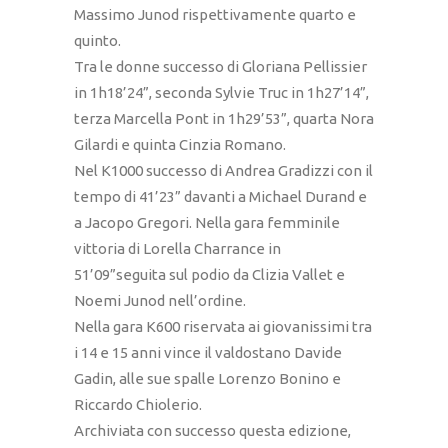
Massimo Junod rispettivamente quarto e
quinto.
Tra le donne successo di Gloriana Pellissier
in 1h18’24”, seconda Sylvie Truc in 1h27’14”,
terza Marcella Pont in 1h29’53”, quarta Nora
Gilardi e quinta Cinzia Romano.
Nel K1000 successo di Andrea Gradizzi con il
tempo di 41’23” davanti a Michael Durand e
a Jacopo Gregori. Nella gara femminile
vittoria di Lorella Charrance in
51’09”seguita sul podio da Clizia Vallet e
Noemi Junod nell’ordine.
Nella gara K600 riservata ai giovanissimi tra
i 14 e 15 anni vince il valdostano Davide
Gadin, alle sue spalle Lorenzo Bonino e
Riccardo Chiolerio.
Archiviata con successo questa edizione,