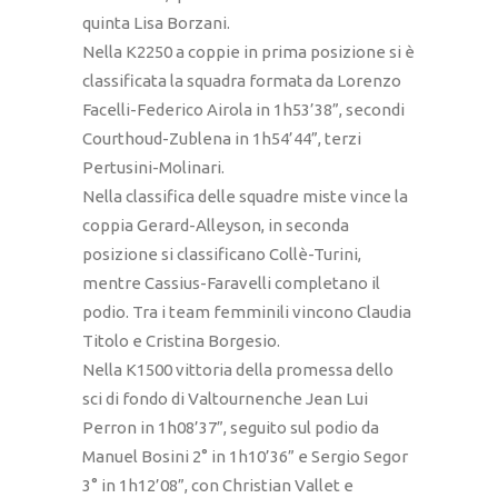
quinta Lisa Borzani.
Nella K2250 a coppie in prima posizione si è
classificata la squadra formata da Lorenzo
Facelli-Federico Airola in 1h53’38”, secondi
Courthoud-Zublena in 1h54’44”, terzi
Pertusini-Molinari.
Nella classifica delle squadre miste vince la
coppia Gerard-Alleyson, in seconda
posizione si classificano Collè-Turini,
mentre Cassius-Faravelli completano il
podio. Tra i team femminili vincono Claudia
Titolo e Cristina Borgesio.
Nella K1500 vittoria della promessa dello
sci di fondo di Valtournenche Jean Lui
Perron in 1h08’37”, seguito sul podio da
Manuel Bosini 2° in 1h10’36” e Sergio Segor
3° in 1h12’08”, con Christian Vallet e