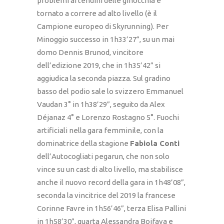
problemi ai tendini delle ginocchia è
tornato a correre ad alto livello (è il
Campione europeo di Skyrunning). Per
Minoggio successo in 1h33’27”, su un mai
domo Dennis Brunod, vincitore
dell’edizione 2019, che in 1h35’42” si
aggiudica la seconda piazza. Sul gradino
basso del podio sale lo svizzero Emmanuel
Vaudan 3° in 1h38’29”, seguito da Alex
Déjanaz 4° e Lorenzo Rostagno 5°. Fuochi
artificiali nella gara femminile, con la
dominatrice della stagione
Fabiola Conti
dell’Autocogliati pegarun, che non solo
vince su un cast di alto livello, ma stabilisce
anche il nuovo record della gara in 1h48’08”,
seconda la vincitrice del 2019 la francese
Corinne Favre in 1h56’46”, terza Elisa Pallini
in 1h58’30”, quarta Alessandra Boifava e