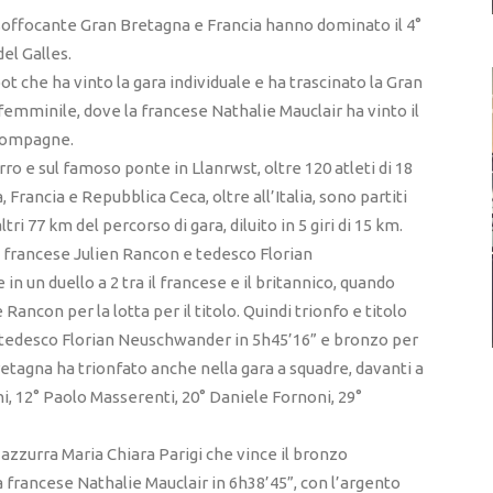
o soffocante Gran Bretagna e Francia hanno dominato il 4°
el Galles.
t che ha vinto la gara individuale e ha trascinato la Gran
 femminile, dove la francese Nathalie Mauclair ha vinto il
e compagne.
rro e sul famoso ponte in Llanrwst, oltre 120 atleti di 18
a, Francia e Repubblica Ceca, oltre all’Italia, sono partiti
tri 77 km del percorso di gara, diluito in 5 giri di 15 km.
 il francese Julien Rancon e tedesco Florian
 in un duello a 2 tra il francese e il britannico, quando
Rancon per la lotta per il titolo. Quindi trionfo e titolo
al tedesco Florian Neuschwander in 5h45’16” e bronzo per
retagna ha trionfato anche nella gara a squadre, davanti a
ni, 12° Paolo Masserenti, 20° Daniele Fornoni, 29°
’azzurra Maria Chiara Parigi che vince il bronzo
a francese Nathalie Mauclair in 6h38’45”, con l’argento