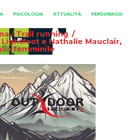
A
PSICOLOGIA
ATTUALITÀ
PERSONAGGI
gna
/
Trail running
/
y Lightfoot e Nathalie Mauclair,
alia femminile