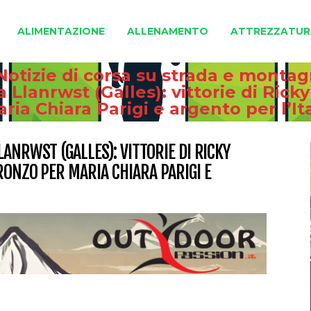
ALIMENTAZIONE
ALLENAMENTO
ATTREZZATUR
Notizie di corsa su strada e monta
Llanrwst (Galles): vittorie di Rick
ria Chiara Parigi e argento per l’It
ANRWST (GALLES): VITTORIE DI RICKY
RONZO PER MARIA CHIARA PARIGI E