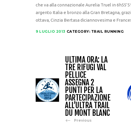
che va alla connazionale Aurelia Truel in 6h55’51
argento Italia e bronzo alla Gran Bretagna, grazie
ottava, Cinzia Bertasa diciannovesima e Franc
9 LUGLIO 2013
CATEGORY:
TRAIL RUNNING
ULTIMA ORA: LA
TRE RIFUGI VAL
PELLICE
ASSEGNA 2
PUNTI PER LA
PARTECIPAZIONE
ALL’ULTRA TRAIL
DU MONT BLANC
Previous