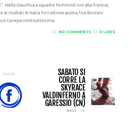
”. Nella classifica a squadre femminili oro alla Francia,
 ai risultati di Katia Fori ottima quinta, lisa Borzani
esca Canepa ventisettesima.
NO COMMENTS
0 LIKES
SABATO SI
SHARE
CORRE LA
SKYRACE
VALDINFERNO A
GARESSIO (CN)
Next