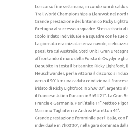
Lo scorso fine settimana, in condizioni di cald
Trail World Championships a Llanrwst nel nord d
Grande prestazione del britannico Ricky Lightfoo
Bretagna al successo a squadre. Stessa storia al
titolo iridato individuale e a squadre con le su
La giornata era iniziata senza nuvole, cielo azzu
paesi, tra cui Australia, Stati Uniti, Gran Bretagn
affrontando il muro della Forsta di Gwydyr e gli al
Da subito in testa il britannico Ricky Lightfoot,
Neuschwander, per la vittoria il discorso si riduce
verso il 50° km una caduta condiziona il francese 
iridato di Ricky Lightfoot in 5h36’03”, argento 
il francese Julien Rancon in 5h54’21”. La Gran B
Francia e Germania. Per l’Italia 11° Matteo Pigo
Massimo Tagliaferri e Andrea Moretton 44°.
Grande prestazione femminile per l’Italia, con l
individuale in 7h00’30”, nella gara dominata dall