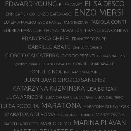
EDWARD YOUNG
ELISA DESCO
ELISA ARVAT
ENZO MERSI
ENZO CAPORASO
ENRICA PERICO
FABIOLA CONTI
EUFEMIA MAGRO
EYOB FANIEL
FABIO BAZZANA
FRANCESCA CANEPA
FEDERICA BARAILLER
FIRENZE MARATHON
FRANCESCA GHELFI
FRANCESCO PUPPI
GABRIELE ABATE
GIANLUCA GHIANO
GIORGIO CALCATERRA
GIORGIO PESENTI
GIOVANNA EPIS
GOINUP
GUARDAVALLE
GIULIANO CAVALLO
giuditta turini
IONUT ZINCA
IVREA-MOMBARONE
JUAN DAVID OROZCO SANCHEZ
KATARZYNA KUZMINSKA
LISA BORZANI
LUCA ARRIGONI
LUCA DEL PERO
LUCA CARRARA
LUCA CERVA
MARATONA
LUISA ROCCHIA
MARATONA DI NEW YORK
MARATONA DI ROMA
MARATONINA
MARATONA DI TORINO
MARINA PLAVAN
MARCO OLMO
MARCELLA BELLETTI