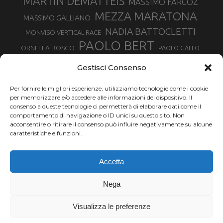
MARTIN DEMATTEIS
MASSIMO FARCOZ
MEZZA MARATONA
MASSIMO GALLIANO
NADIA BATTOCLETTI
MONVISO VERTICAL RACE
PAOLO BERT
ORNELLA BOSCO
PAOLO GALLO
ROLANDO PIANA
PIETRO RIVA
PODISMO VENETO
Gestisci Consenso
RUGGERO PERTILE
SILVIA RAMPAZZO
SERGIO BONALDI
TOR DES GEANTS
Per fornire le migliori esperienze, utilizziamo tecnologie come i cookie
SONIA GLAREY
TAVAGNASCO
SILVIA SERAFINI
per memorizzare e/o accedere alle informazioni del dispositivo. Il
TRAIL MONTE CASTO
TOUR MONVISO TRAIL
TROFEO KIMA
consenso a queste tecnologie ci permetterà di elaborare dati come il
TURIN MARATHON
comportamento di navigazione o ID unici su questo sito. Non
VAL DI FASSA RUNNING
URBAN ZEMMER
acconsentire o ritirare il consenso può influire negativamente su alcune
VALENTINA BELOTTI
caratteristiche e funzioni.
VALERIA ROFFINO
VALERIA STRANEO
VALETUDO
Accetta
VENICE MARATHON
VALTELLINA WINE TRAIL
VENICEMARATHON
XAVIER CHEVRIER
WILLIAM BOFFELLI
Nega
YEMAN CRIPPA
Visualizza le preferenze
Chi siamo |
Termini d'uso |
Privacy |
Cookie