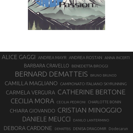
ALICE GAGGI
ANDREA ROSTAN
ANDREA MAYR
ANNA INCERTI
BARBARA CRAVELLO
BENEDETTA BROGGI
BERNARD DEMATTEIS
BRUNO BRUNOD
CAMILLA MAGLIANO
CAMPIONATO ITALIANO SKYRUNNING
CATHERINE BERTONE
CARMELA VERGURA
CECILIA MORA
CHARLOTTE BONIN
CECILIA PEDRONI
CRISTIAN MINOGGIO
CHIARA GIOVANDO
DANIELE MEUCCI
DANILO LANTERMINO
DEBORA CARDONE
DENISA DRAGOMIR
Dodecarun
DEMATTEIS