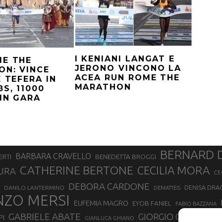
I KENIANI LANGAT E
ME THE
JERONO VINCONO LA
N: VINCE
ACEA RUN ROME THE
E TEFERA IN
MARATHON
S, 11000
IN GARA
BERNARD 
BARBARA CRAVELLO
ERTI
BENEDETTA BROGGI
CATHERINE BERTONE
CECILIA MORA
URA
CE
DEBORA CARDONE
DENISA DRA
DANILO LANTERMINO
DEMATTEIS
NZO MERSI
EUFEMIA MAGRO
EYOB FANIEL
FABIO BAZZANA
GABRIELE ABATE
GIORGIO CALCATER
PI
GIANLUCA GHIANO