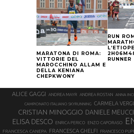
RUN RO
MARATHO
L’ETIOP
MARATONA DI ROMA:
2H06M48
VITTORIE DEL
RUNNER 
MAROCCHINO ALLAM E
DELLA KENIANA
CHEPKWONY
ALICE GAGGI
ANDREA ROSTAN
ANDREA MAYR
ANNA INC
CARMELA VERG
CAMPIONATO ITALIANO SKYRUNNING
CRISTIAN MINOGGIO
DANIELE MEUCCI
E
ELISA DESCO
ENZO CAPORASO
ENRICA PERICO
FRANCESCA GHELFI
FRANCESCA CANEPA
FRANCESCO PUP