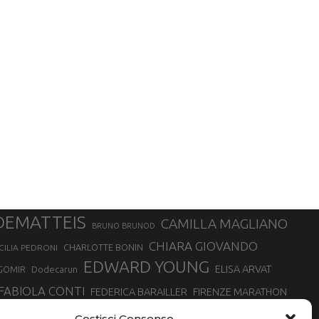
DEMATTEIS
CAMILLA MAGLIANO
BRUNO BRUNOD
CHIARA GIOVANDO
CHARLOTTE BONIN
CILIA PEDRONI
EDWARD YOUNG
ELISA ARVAT
GOMIR
Dodecarun
FABIOLA CONTI
FEDERICA BARAILLER
FIRENZE MARATHON
RA
GIORGIO PESENTI
GIOVANNA EPIS
GIULIANO CAVALLO
giuditta turini
Gestisci Consenso