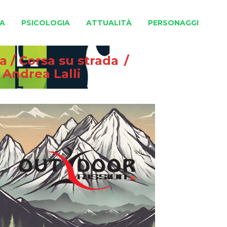
A
PSICOLOGIA
ATTUALITÀ
PERSONAGGI
na
/
Corsa su strada
/
 Andrea Lalli