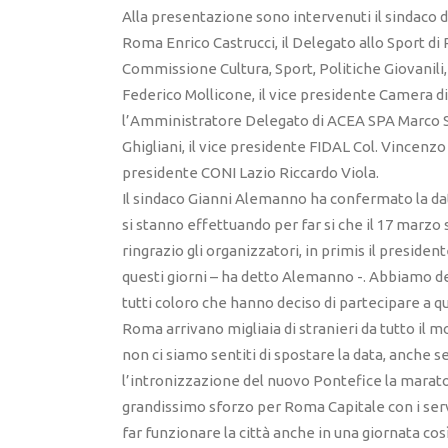
Alla presentazione sono intervenuti il sindaco 
Roma Enrico Castrucci, il Delegato allo Sport di
Commissione Cultura, Sport, Politiche Giovani
Federico Mollicone, il vice presidente Camera
l’Amministratore Delegato di ACEA SPA Marco S
Ghigliani, il vice presidente FIDAL Col. Vincenzo P
presidente CONI Lazio Riccardo Viola.
Il sindaco Gianni Alemanno ha confermato la dat
si stanno effettuando per far si che il 17 marzo 
ringrazio gli organizzatori, in primis il presiden
questi giorni – ha detto Alemanno -. Abbiamo de
tutti coloro che hanno deciso di partecipare a 
Roma arrivano migliaia di stranieri da tutto il 
non ci siamo sentiti di spostare la data, anche se
l’intronizzazione del nuovo Pontefice la marat
grandissimo sforzo per Roma Capitale con i serviz
far funzionare la città anche in una giornata co