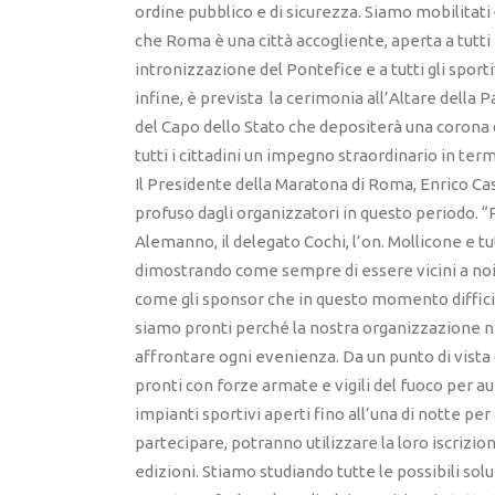
ordine pubblico e di sicurezza. Siamo mobilitat
che Roma è una città accogliente, aperta a tutti i
intronizzazione del Pontefice e a tutti gli spor
infine, è prevista la cerimonia all’Altare della P
del Capo dello Stato che depositerà una corona d
tutti i cittadini un impegno straordinario in termi
Il Presidente della Maratona di Roma, Enrico Ca
profuso dagli organizzatori in questo periodo. “Pr
Alemanno, il delegato Cochi, l’on. Mollicone e tu
dimostrando come sempre di essere vicini a noi e 
come gli sponsor che in questo momento difficile
siamo pronti perché la nostra organizzazione nel
affrontare ogni evenienza. Da un punto di vista
pronti con forze armate e vigili del fuoco per 
impianti sportivi aperti fino all’una di notte per 
partecipare, potranno utilizzare la loro iscrizi
edizioni. Stiamo studiando tutte le possibili so