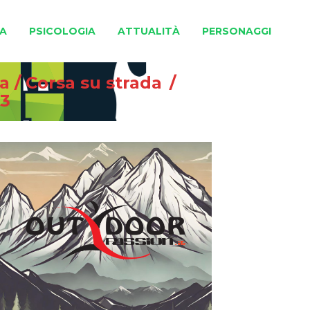
A
PSICOLOGIA
ATTUALITÀ
PERSONAGGI
na
/
Corsa su strada
/
13