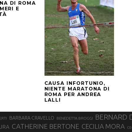
NA DI ROMA
UMERI E
TÀ
CAUSA INFORTUNIO,
NIENTE MARATONA DI
ROMA PER ANDREA
LALLI
BERNARD 
BARBARA CRAVELLO
ERTI
BENEDETTA BROGGI
CATHERINE BERTONE
CECILIA MORA
URA
CE