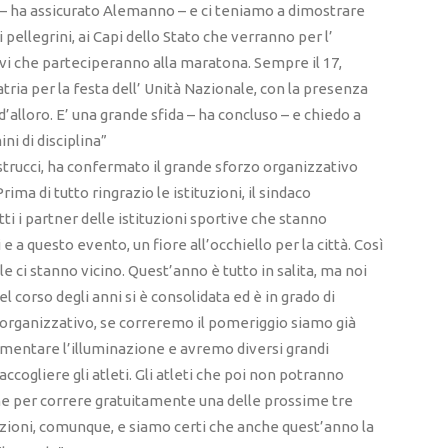
i – ha assicurato Alemanno – e ci teniamo a dimostrare
 pellegrini, ai Capi dello Stato che verranno per l’
tivi che parteciperanno alla maratona. Sempre il 17,
atria per la festa dell’ Unità Nazionale, con la presenza
’alloro. E’ una grande sfida – ha concluso – e chiedo a
ni di disciplina”
strucci, ha confermato il grande sforzo organizzativo
ima di tutto ringrazio le istituzioni, il sindaco
tti i partner delle istituzioni sportive che stanno
a questo evento, un fiore all’occhiello per la città. Così
 ci stanno vicino. Quest’anno è tutto in salita, ma noi
 corso degli anni si è consolidata ed è in grado di
 organizzativo, se correremo il pomeriggio siamo già
aumentare l’illuminazione e avremo diversi grandi
accogliere gli atleti. Gli atleti che poi non potranno
one per correre gratuitamente una delle prossime tre
luzioni, comunque, e siamo certi che anche quest’anno la