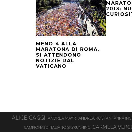
MARATO
2013: N
CURIOSI
MENO 4 ALLA
MARATONA DI ROMA.
SI ATTENDONO
NOTIZIE DAL
VATICANO
ALICE GAGGI
ANDREA ROSTAN
ANDREA MAYR
ANNA INC
CARMELA VERG
CAMPIONATO ITALIANO SKYRUNNING