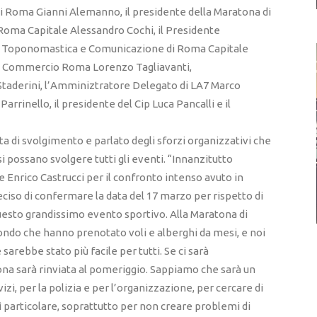
di Roma Gianni Alemanno, il presidente della Maratona di
 Roma Capitale Alessandro Cochi, il Presidente
li, Toponomastica e Comunicazione di Roma Capitale
 di Commercio Roma Lorenzo Tagliavanti,
taderini, l’Amminiztratore Delegato di LA7 Marco
arrinello, il presidente del Cip Luca Pancalli e il
a di svolgimento e parlato degli sforzi organizzativi che
si possano svolgere tutti gli eventi. “Innanzitutto
te Enrico Castrucci per il confronto intenso avuto in
ciso di confermare la data del 17 marzo per rispetto di
questo grandissimo evento sportivo. Alla Maratona di
mondo che hanno prenotato voli e alberghi da mesi, e noi
 sarebbe stato più facile per tutti. Se ci sarà
ona sarà rinviata al pomeriggio. Sappiamo che sarà un
i, per la polizia e per l’organizzazione, per cercare di
sì particolare, soprattutto per non creare problemi di