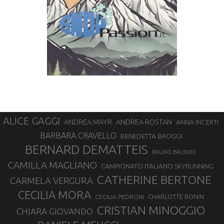
ALICE GAGGI
ANDREA ROSTAN
ANDREA MAYR
ANNA INCERTI
BARBARA CRAVELLO
BENEDETTA BROGGI
BERNARD DEMATTEIS
BRUNO BRUNOD
CAMILLA MAGLIANO
CAMPIONATO ITALIANO SKYRUNNING
CATHERINE BERTONE
CARMELA VERGURA
CECILIA MORA
CHARLOTTE BONIN
CECILIA PEDRONI
CRISTIAN MINOGGIO
CHIARA GIOVANDO