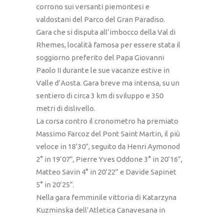
corrono sui versanti piemontesi e
valdostani del Parco del Gran Paradiso.
Gara che si disputa all’imbocco della Val di
Rhemes, località famosa per essere stata il
soggiorno preferito del Papa Giovanni
Paolo II durante le sue vacanze estive in
Valle d’Aosta. Gara breve ma intensa, su un
sentiero di circa 3 km di sviluppo e 350
metri di dislivello.
La corsa contro il cronometro ha premiato
Massimo Farcoz del Pont Saint Martin, il più
veloce in 18’30”, seguito da Henri Aymonod
2° in 19’07”, Pierre Yves Oddone 3° in 20’16”,
Matteo Savin 4° in 20’22” e Davide Sapinet
5° in 20’25”.
Nella gara femminile vittoria di Katarzyna
Kuzminska dell’Atletica Canavesana in