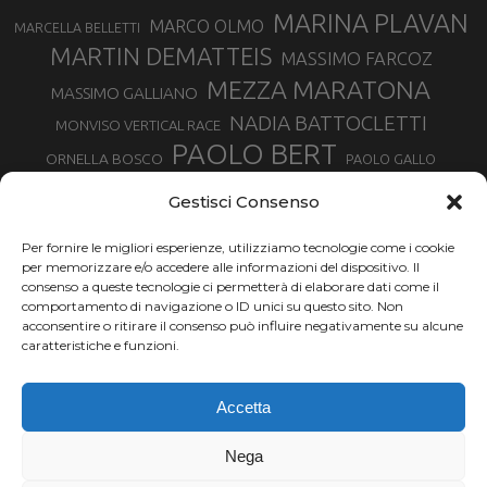
MARINA PLAVAN
MARCO OLMO
MARCELLA BELLETTI
MARTIN DEMATTEIS
MASSIMO FARCOZ
MEZZA MARATONA
MASSIMO GALLIANO
NADIA BATTOCLETTI
MONVISO VERTICAL RACE
PAOLO BERT
ORNELLA BOSCO
PAOLO GALLO
ROLANDO PIANA
PIETRO RIVA
PODISMO VENETO
Gestisci Consenso
RUGGERO PERTILE
SILVIA RAMPAZZO
SERGIO BONALDI
TOR DES GEANTS
Per fornire le migliori esperienze, utilizziamo tecnologie come i cookie
SONIA GLAREY
TAVAGNASCO
SILVIA SERAFINI
per memorizzare e/o accedere alle informazioni del dispositivo. Il
TRAIL MONTE CASTO
TOUR MONVISO TRAIL
TROFEO KIMA
consenso a queste tecnologie ci permetterà di elaborare dati come il
TURIN MARATHON
comportamento di navigazione o ID unici su questo sito. Non
VAL DI FASSA RUNNING
URBAN ZEMMER
acconsentire o ritirare il consenso può influire negativamente su alcune
VALENTINA BELOTTI
caratteristiche e funzioni.
VALERIA ROFFINO
VALERIA STRANEO
VALETUDO
Accetta
VENICE MARATHON
VALTELLINA WINE TRAIL
VENICEMARATHON
XAVIER CHEVRIER
WILLIAM BOFFELLI
Nega
YEMAN CRIPPA