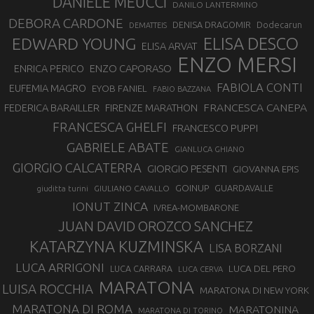
DANIELE MEUCCI
DANILO LANTERMINO
DEBORA CARDONE
DENISA DRAGOMIR
Dodecarun
DEMATTEIS
EDWARD YOUNG
ELISA DESCO
ELISA ARVAT
ENZO MERSI
ENZO CAPORASO
ENRICA PERICO
FABIOLA CONTI
EUFEMIA MAGRO
EYOB FANIEL
FABIO BAZZANA
FRANCESCA CANEPA
FEDERICA BARAILLER
FIRENZE MARATHON
FRANCESCA GHELFI
FRANCESCO PUPPI
GABRIELE ABATE
GIANLUCA GHIANO
GIORGIO CALCATERRA
GIORGIO PESENTI
GIOVANNA EPIS
GOINUP
GUARDAVALLE
GIULIANO CAVALLO
giuditta turini
IONUT ZINCA
IVREA-MOMBARONE
JUAN DAVID OROZCO SANCHEZ
KATARZYNA KUZMINSKA
LISA BORZANI
LUCA ARRIGONI
LUCA DEL PERO
LUCA CARRARA
LUCA CERVA
MARATONA
LUISA ROCCHIA
MARATONA DI NEW YORK
MARATONA DI ROMA
MARATONINA
MARATONA DI TORINO