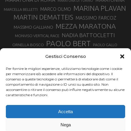
MARATONINA
MARATONA DI TORINO
MARINA PLAVAN
MARCO OLMO
MARCELLA BELLETTI
MARTIN DEMATTEIS
MASSIMO FARCOZ
MEZZA MARATONA
MASSIMO GALLIANO
NADIA BATTOCLETTI
MONVISO VERTICAL RACE
PAOLO BERT
ORNELLA BOSCO
PAOLO GALLO
ROLANDO PIANA
PIETRO RIVA
PODISMO VENETO
Gestisci Consenso
RUGGERO PERTILE
SILVIA RAMPAZZO
SERGIO BONALDI
TOR DES GEANTS
Per fornire le migliori esperienze, utilizziamo tecnologie come i cookie
SONIA GLAREY
TAVAGNASCO
SILVIA SERAFINI
per memorizzare e/o accedere alle informazioni del dispositivo. Il
TRAIL MONTE CASTO
TOUR MONVISO TRAIL
TROFEO KIMA
consenso a queste tecnologie ci permetterà di elaborare dati come il
TURIN MARATHON
comportamento di navigazione o ID unici su questo sito. Non
VAL DI FASSA RUNNING
URBAN ZEMMER
acconsentire o ritirare il consenso può influire negativamente su alcune
VALENTINA BELOTTI
caratteristiche e funzioni.
VALERIA ROFFINO
VALERIA STRANEO
VALETUDO
Accetta
VENICE MARATHON
VALTELLINA WINE TRAIL
VENICEMARATHON
XAVIER CHEVRIER
WILLIAM BOFFELLI
Nega
YEMAN CRIPPA