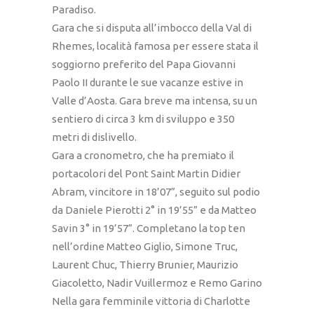
Paradiso.
Gara che si disputa all’imbocco della Val di
Rhemes, località famosa per essere stata il
soggiorno preferito del Papa Giovanni
Paolo II durante le sue vacanze estive in
Valle d’Aosta. Gara breve ma intensa, su un
sentiero di circa 3 km di sviluppo e 350
metri di dislivello.
Gara a cronometro, che ha premiato il
portacolori del Pont Saint Martin Didier
Abram, vincitore in 18’07”, seguito sul podio
da Daniele Pierotti 2° in 19’55” e da Matteo
Savin 3° in 19’57”. Completano la top ten
nell’ordine Matteo Giglio, Simone Truc,
Laurent Chuc, Thierry Brunier, Maurizio
Giacoletto, Nadir Vuillermoz e Remo Garino
Nella gara femminile vittoria di Charlotte