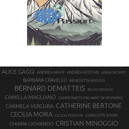
ALICE GAGGI
ANDREA ROSTAN
ANDREA MAYR
ANNA INCERTI
BARBARA CRAVELLO
BENEDETTA BROGGI
BERNARD DEMATTEIS
BRUNO BRUNOD
CAMILLA MAGLIANO
CAMPIONATO ITALIANO SKYRUNNING
CATHERINE BERTONE
CARMELA VERGURA
CECILIA MORA
CHARLOTTE BONIN
CECILIA PEDRONI
CRISTIAN MINOGGIO
CHIARA GIOVANDO