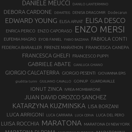
DANIELE MEUCCI
DANILO LANTERMINO
DEBORA CARDONE
DENISA DRAGOMIR
Dodecarun
DEMATTEIS
EDWARD YOUNG
ELISA DESCO
ELISA ARVAT
ENZO MERSI
ENZO CAPORASO
ENRICA PERICO
FABIOLA CONTI
EUFEMIA MAGRO
EYOB FANIEL
FABIO BAZZANA
FRANCESCA CANEPA
FEDERICA BARAILLER
FIRENZE MARATHON
FRANCESCA GHELFI
FRANCESCO PUPPI
GABRIELE ABATE
GIANLUCA GHIANO
GIORGIO CALCATERRA
GIORGIO PESENTI
GIOVANNA EPIS
GOINUP
GUARDAVALLE
GIULIANO CAVALLO
giuditta turini
IONUT ZINCA
IVREA-MOMBARONE
JUAN DAVID OROZCO SANCHEZ
KATARZYNA KUZMINSKA
LISA BORZANI
LUCA ARRIGONI
LUCA DEL PERO
LUCA CARRARA
LUCA CERVA
MARATONA
LUISA ROCCHIA
MARATONA DI NEW YORK
MARATONA DI ROMA