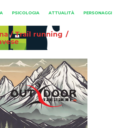
A
PSICOLOGIA
ATTUALITÀ
PERSONAGGI
gna
/
Trail running
/
avese