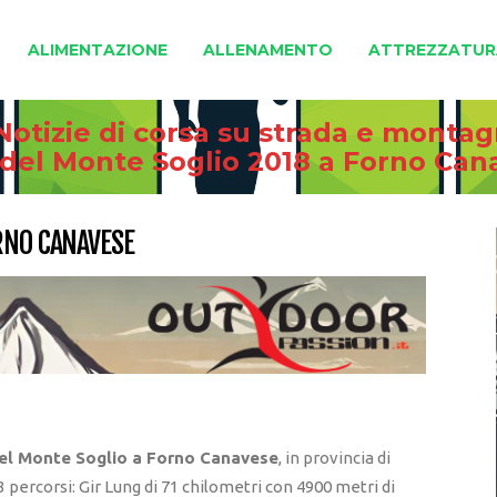
ALIMENTAZIONE
ALLENAMENTO
ATTREZZATUR
Notizie di corsa su strada e monta
l del Monte Soglio 2018 a Forno Can
RNO CANAVESE
del Monte Soglio a Forno Canavese
, in provincia di
 percorsi: Gir Lung di 71 chilometri con 4900 metri di