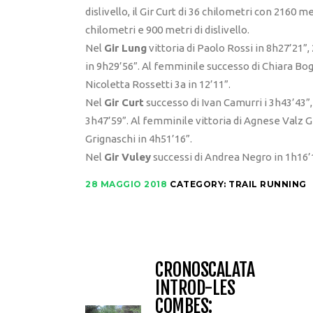
dislivello, il Gir Curt di 36 chilometri con 2160 me
chilometri e 900 metri di dislivello.
Nel
Gir Lung
vittoria di Paolo Rossi in 8h27’21”
in 9h29’56”. Al femminile successo di Chiara Bog
Nicoletta Rossetti 3a in 12’11”.
Nel
Gir Curt
successo di Ivan Camurri i 3h43’43”,
3h47’59”. Al femminile vittoria di Agnese Valz G
Grignaschi in 4h51’16”.
Nel
Gir Vuley
successi di Andrea Negro in 1h16’
28 MAGGIO 2018
CATEGORY:
TRAIL RUNNING
CRONOSCALATA
INTROD-LES
COMBES: