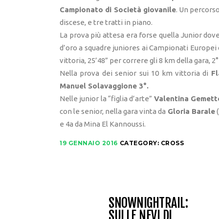
Campionato di Società giovanile
. Un percors
discese, e tre tratti in piano.
La prova più attesa era forse quella Junior dov
d’oro a squadre juniores ai Campionati Europei 
vittoria, 25’48” per correre gli 8 km della gara, 2
Nella prova dei senior sui 10 km vittoria di
Fl
Manuel Solavaggione 3°.
Nelle junior la “figlia d’arte”
Valentina Gemett
con le senior, nella gara vinta da
Gloria Barale
(
e 4a da Mina El Kannoussi.
19 GENNAIO 2016
CATEGORY:
CROSS
SNOWNIGHTRAIL:
SULLE NEVI DI