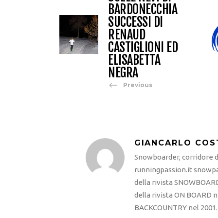
BARDONECCHIA
SUCCESSI DI
RENAUD
CASTIGLIONI ED
ELISABETTA
NEGRA
Previous
GIANCARLO COS
Snowboarder, corridore di
runningpassion.it snowpas
della rivista SNOWBOARD
della rivista ON BOARD ne
BACKCOUNTRY nel 2001. R