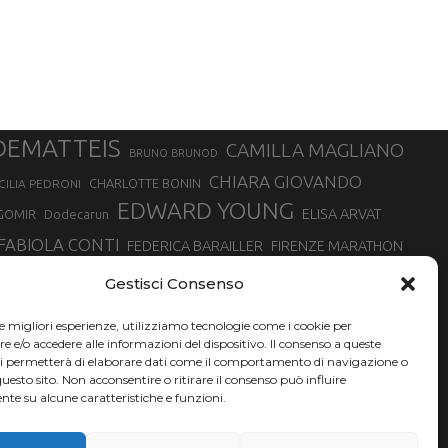
DEMATTEIS
CAMILLA MAGLIANO
BRUNO BRUNOD
CHIARA GIOVANDO
CHARLOTTE BONIN
CILIA PEDRONI
EDWARD YOUNG
ELISA ARVAT
GOMIR
Dodecarun
FABIOLA CONTI
FEDERICA BARAILLER
FIRENZE MARATHON
RA
GIORGIO PESENTI
GIOVANNA EPIS
GIULIANO CAVALLO
giuditta turini
Gestisci Consenso
MINSKA
LUCA ARRIGONI
LISA BORZANI
LUCA CARRARA
le migliori esperienze, utilizziamo tecnologie come i cookie per
MARATONINA
MARCO OLMO
MARCELLA BELLETTI
 DI TORINO
e/o accedere alle informazioni del dispositivo. Il consenso a queste
TONA
ci permetterà di elaborare dati come il comportamento di navigazione o
NADIA BATTOCLETTI
MONVISO VERTICAL RACE
questo sito. Non acconsentire o ritirare il consenso può influire
SILVIA RAMPAZZO
te su alcune caratteristiche e funzioni.
SONIA GLAREY
SERGIO BONALDI
SILVIA SERAFINI
VALENTINA BELOTTI
VAL DI FASSA RUNNING
VALERIA ROFFINO