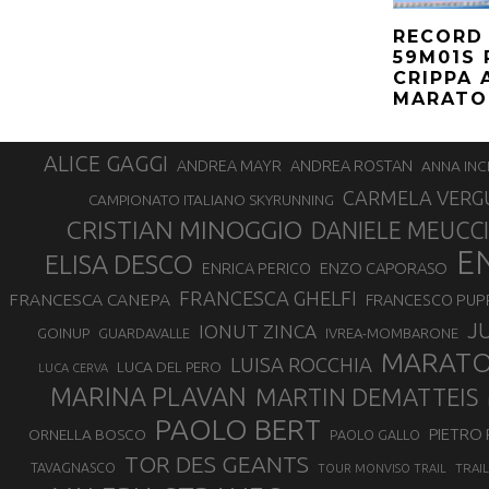
RECORD 
59M01S 
CRIPPA 
MARATON
ALICE GAGGI
ANDREA ROSTAN
ANDREA MAYR
ANNA INC
CARMELA VERG
CAMPIONATO ITALIANO SKYRUNNING
CRISTIAN MINOGGIO
DANIELE MEUCCI
E
ELISA DESCO
ENZO CAPORASO
ENRICA PERICO
FRANCESCA GHELFI
FRANCESCA CANEPA
FRANCESCO PUP
J
IONUT ZINCA
GOINUP
GUARDAVALLE
IVREA-MOMBARONE
MARAT
LUISA ROCCHIA
LUCA DEL PERO
LUCA CERVA
MARINA PLAVAN
MARTIN DEMATTEIS
PAOLO BERT
PIETRO 
ORNELLA BOSCO
PAOLO GALLO
TOR DES GEANTS
TAVAGNASCO
TRAI
TOUR MONVISO TRAIL