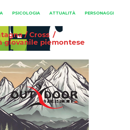
A
PSICOLOGIA
ATTUALITÀ
PERSONAGGI
ntagna
/
Cross
/
tà giovanile piemontese