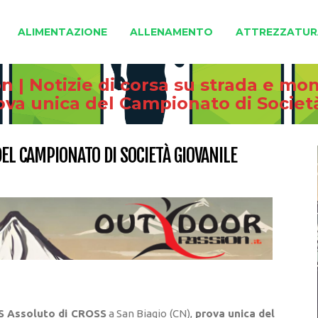
ALIMENTAZIONE
ALLENAMENTO
ATTREZZATUR
 | Notizie di corsa su strada e mo
rova unica del Campionato di Socie
DEL CAMPIONATO DI SOCIETÀ GIOVANILE
DS Assoluto di CROSS
a San Biagio (CN),
prova unica del