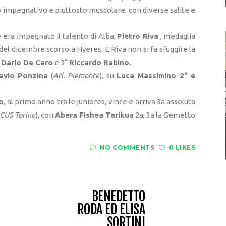
o impegnativo e piuttosto muscolare, con diverse salite e
e era impegnato il talento di Alba,
Pietro Riva
, medaglia
del dicembre scorso a Hyeres. E Riva non si fa sfuggire la
°
Dario De Caro
e 3°
Riccardo Rabino.
avio Ponzina
(
Atl. Piemonte
), su
Luca Massimino 2° e
o
, al primo anno tra le juniores, vince e arriva 3a assoluta
CUS Torino
), con
Abera Fishea Tarikua
2a, 3a la Gemetto
NO COMMENTS
0 LIKES
BENEDETTO
RODA ED ELISA
SORTINI