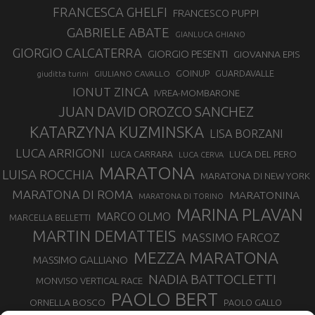
FRANCESCA GHELFI
FRANCESCO PUPPI
GABRIELE ABATE
GIANLUCA GHIANO
GIORGIO CALCATERRA
GIORGIO PESENTI
GIOVANNA EPIS
GOINUP
GUARDAVALLE
GIULIANO CAVALLO
giuditta turini
IONUT ZINCA
IVREA-MOMBARONE
JUAN DAVID OROZCO SANCHEZ
KATARZYNA KUZMINSKA
LISA BORZANI
LUCA ARRIGONI
LUCA DEL PERO
LUCA CARRARA
LUCA CERVA
MARATONA
LUISA ROCCHIA
MARATONA DI NEW YORK
MARATONA DI ROMA
MARATONINA
MARATONA DI TORINO
MARINA PLAVAN
MARCO OLMO
MARCELLA BELLETTI
MARTIN DEMATTEIS
MASSIMO FARCOZ
MEZZA MARATONA
MASSIMO GALLIANO
NADIA BATTOCLETTI
MONVISO VERTICAL RACE
PAOLO BERT
ORNELLA BOSCO
PAOLO GALLO