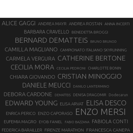
ALICE GAGGI
ANDREA ROSTAN
ANDREA MAYR
ANNA INCERTI
BARBARA CRAVELLO
BENEDETTA BROGGI
BERNARD DEMATTEIS
BRUNO BRUNOD
CAMILLA MAGLIANO
CAMPIONATO ITALIANO SKYRUNNING
CATHERINE BERTONE
CARMELA VERGURA
CECILIA MORA
CHARLOTTE BONIN
CECILIA PEDRONI
CRISTIAN MINOGGIO
CHIARA GIOVANDO
DANIELE MEUCCI
DANILO LANTERMINO
DEBORA CARDONE
DENISA DRAGOMIR
Dodecarun
DEMATTEIS
EDWARD YOUNG
ELISA DESCO
ELISA ARVAT
ENZO MERSI
ENZO CAPORASO
ENRICA PERICO
FABIOLA CONTI
EUFEMIA MAGRO
EYOB FANIEL
FABIO BAZZANA
FRANCESCA CANEPA
FEDERICA BARAILLER
FIRENZE MARATHON