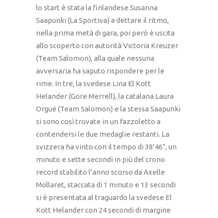
lo start è stata la finlandese Susanna
Saapunki (La Sportiva) a dettare il ritmo,
nella prima metà di gara, poi però è uscita
allo scoperto con autorità Victoria Kreuzer
(Team Salomon), alla quale nessuna
avversaria ha saputo rispondere per le
rime. In tre, la svedese Lina El Kott
Helander (Gore Merrell), la catalana Laura
Orgué (Team Salomon) e la stessa Saapunki
si sono così trovate in un fazzoletto a
contendersi le due medaglie restanti. La
svizzera ha vinto con il tempo di 38’46”, un
minuto e sette secondi in più del crono
record stabilito l’anno scorso da Axelle
Mollaret, staccata di 1 minuto e 13 secondi
si è presentata al traguardo la svedese El
Kott Helander con 24 secondi di margine