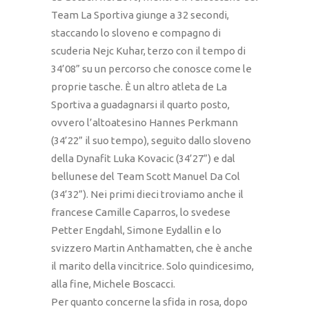
Team La Sportiva giunge a 32 secondi,
staccando lo sloveno e compagno di
scuderia Nejc Kuhar, terzo con il tempo di
34’08” su un percorso che conosce come le
proprie tasche. È un altro atleta de La
Sportiva a guadagnarsi il quarto posto,
ovvero l’altoatesino Hannes Perkmann
(34’22” il suo tempo), seguito dallo sloveno
della Dynafit Luka Kovacic (34’27”) e dal
bellunese del Team Scott Manuel Da Col
(34’32”). Nei primi dieci troviamo anche il
francese Camille Caparros, lo svedese
Petter Engdahl, Simone Eydallin e lo
svizzero Martin Anthamatten, che è anche
il marito della vincitrice. Solo quindicesimo,
alla fine, Michele Boscacci.
Per quanto concerne la sfida in rosa, dopo