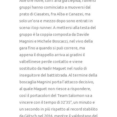
Alle ore nove, con l’aria già tiepida, i diversi
gruppi hanno cominciato a muoversi dal
prato di Ciasates, fra Alba e Canazei, ma
solo un’ora e mezzo dopo sono entrati in
scena i top runner. A mettersi alla testa del
gruppo è la coppia composta da Davide
Magnini e Michele Boscacci, nel vivo della
gara fino a quando si può correre, ma
appena il drappello arriva ai gradini il
valtellinese perde contatto e viene
sostituito da Nadir Maguet nel ruolo di
inseguitore del battistrada. Al termine della
boscaglia Magnini porta l’attacco decisivo,
al quale Maguet non riesce a rispondere,
così il portacolori del Team Salomon va a
vincere con il tempo di 32’35”, un minuto e
un secondo in più rispetto al record stabilito
da Götsch nel 2016, mentre il valdostano del