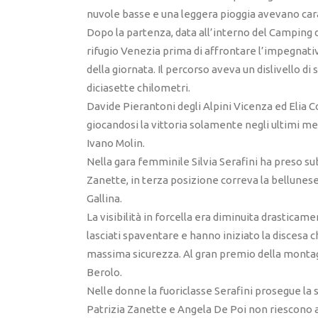
nuvole basse e una leggera pioggia avevano car
Dopo la partenza, data all’interno del Camping di 
rifugio Venezia prima di affrontare l’impegnati
della giornata. Il percorso aveva un dislivello di 
diciasette chilometri.
Davide Pierantoni degli Alpini Vicenza ed Elia Co
giocandosi la vittoria solamente negli ultimi met
Ivano Molin.
Nella gara femminile Silvia Serafini ha preso sub
Zanette, in terza posizione correva la bellunese
Gallina.
La visibilità in forcella era diminuita drasticam
lasciati spaventare e hanno iniziato la discesa c
massima sicurezza. Al gran premio della montag
Berolo.
Nelle donne la fuoriclasse Serafini prosegue la s
Patrizia Zanette e Angela De Poi non riescono a