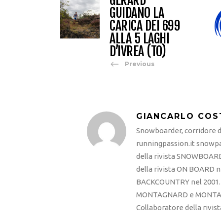
GUIDANO LA
CARICA DEI 699
ALLA 5 LAGHI
D’IVREA (TO)
Previous
GIANCARLO COS
Snowboarder, corridore di
runningpassion.it snowpas
della rivista SNOWBOARD
della rivista ON BOARD ne
BACKCOUNTRY nel 2001. R
MONTAGNARD e MONTAGNA
Collaboratore della rivi