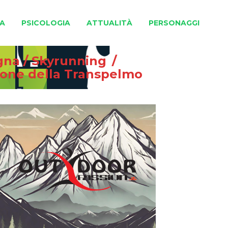
A
PSICOLOGIA
ATTUALITÀ
PERSONAGGI
gna
/
Skyrunning
/
zione della Transpelmo