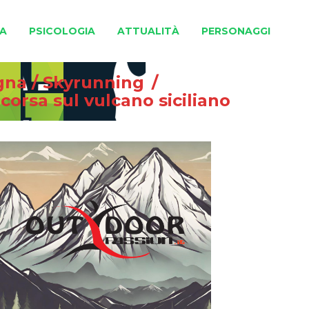
A
PSICOLOGIA
ATTUALITÀ
PERSONAGGI
gna
/
Skyrunning
/
orsa sul vulcano siciliano