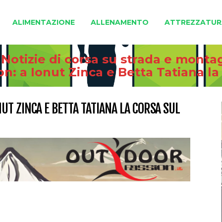
ALIMENTAZIONE
ALLENAMENTO
ATTREZZATUR
 Notizie di corsa su strada e monta
 a Ionut Zinca e Betta Tatiana la c
T ZINCA E BETTA TATIANA LA CORSA SUL