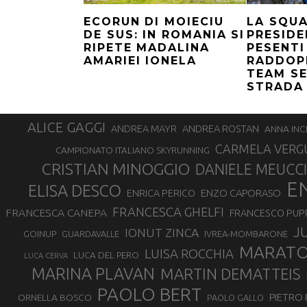
ECORUN DI MOIECIU
LA SQU
DE SUS: IN ROMANIA SI
PRESIDE
RIPETE MADALINA
PESENTI
AMARIEI IONELA
RADDOPP
TEAM SE
STRADA
ALICE GAGGI
ANDREA ROSTAN
ANDREA MAYR
ANNA INC
CARMELA VERG
CAMPIONATO ITALIANO SKYRUNNING
CRISTIAN MINOGGIO
DANIELE MEUCCI
E
ELISA DESCO
ENZO CAPORASO
ENRICA PERICO
FRANCESCA GHELFI
FRANCESCA CANEPA
FRANCESCO PUP
J
IONUT ZINCA
GOINUP
GUARDAVALLE
IVREA-MOMBARONE
MARAT
LUISA ROCCHIA
LUCA DEL PERO
LUCA CERVA
MARINA PLAVAN
MARTIN DEMATTEIS
PAOLO BERT
PIETRO 
ORNELLA BOSCO
PAOLO GALLO