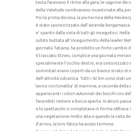
testa facevano il ritmo alla gara, le sagome dei 
della Valetudo sembravano incastonate alla pe
Poi la prima discesa, la piu tecnica della Neub
è stato sponsorizzato dall’azienda bergamasca N
e’ sparito dalla vista di tutti gli inseguitori. Nel
subito buttata all’inseguimento della leader Betta
giornata Tatiana, ha prodotto un forte cambio d
Il tracciato Etneo, complice una giornata meravig
specialmente l’occhio destro, era sintonizzato sul
sommitali erano coperti da un bianco strato di ne
dell’attività vulcanica. Tutti i 42 km sono stati un
lavico con tonalita’ di marrone, a seconda della
appariscenti i colori autunnali dei boschi con d
facendoti restare a bocca aperta. In alcuni pas
e lo spettacolo si completava in forma idilliaca.
una vegetazione molto alta e quando la vista degli
d’arrivo, la loro fatica ha avuto termine.