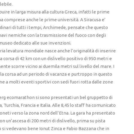
lebile.
ibuire in larga misura alla cultura Greca, infatti le prime
iana comprese anche le prime università. A Siracusa e’
rdinari di tutti i tempi, Archimede, pensate che questo
e navi nemiche con la trasmissione del fuoco con degli
 museo dedicato alle sue invenzioni.
ria levatura mondiale nasce anche l’originalità di inserire
corsa di 42 km con un dislivello positivo di 950 metri e
nte scorre vicino ai duemila metri sul livello del mare. I
a corsa ad un periodo di vacanza e purtroppo in questo
e a molti eventi sportivi con sedi fuori rotta dalle zone
rg ecomarathon si sono presentati un bel gruppetto di
Turchia, Francia e Italia. Alle 8,45 lo staff ha comunicato
ratoneti verso la zona nord dell’Etna. La gara ha presentato
con un’ascesa di 200 metri di dislivello, prima su pista
po si vedevano bene Ionut Zinca e Fabio Bazzana che in