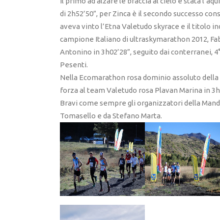
Il primo ad alzare le braccia al cielo è stata l’aq
di 2h52’50”, per Zinca è il secondo successo cons
aveva vinto l’Etna Valetudo skyrace e il titolo i
campione Italiano di ultraskymarathon 2012, Fab
Antonino in 3h02’28”, seguito dai conterranei, 4°
Pesenti.
Nella Ecomarathon rosa dominio assoluto della S
forza al team Valetudo rosa Plavan Marina in 3h
Bravi come sempre gli organizzatori della Mandal
Tomasello e da Stefano Marta.