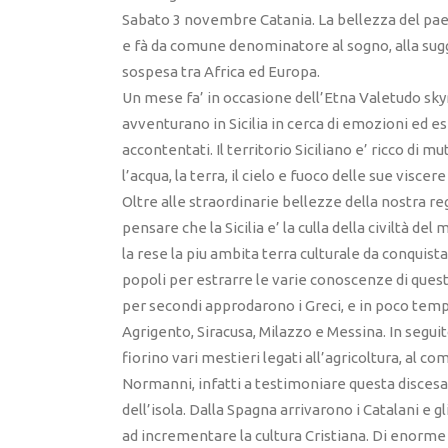
Sabato 3 novembre Catania. La bellezza del paes
e fà da comune denominatore al sogno, alla sugge
sospesa tra Africa ed Europa.
Un mese fa’ in occasione dell’Etna Valetudo skyra
avventurano in Sicilia in cerca di emozioni ed
accontentati. Il territorio Siciliano e’ ricco di m
l’acqua, la terra, il cielo e fuoco delle sue visce
Oltre alle straordinarie bellezze della nostra re
pensare che la Sicilia e’ la culla della civiltà d
la rese la piu ambita terra culturale da conquista
popoli per estrarre le varie conoscenze di questo
per secondi approdarono i Greci, e in poco tempo g
Agrigento, Siracusa, Milazzo e Messina. In segu
fiorino vari mestieri legati all’agricoltura, al c
Normanni, infatti a testimoniare questa discesa, 
dell’isola. Dalla Spagna arrivarono i Catalani e g
ad incrementare la cultura Cristiana. Di enorme