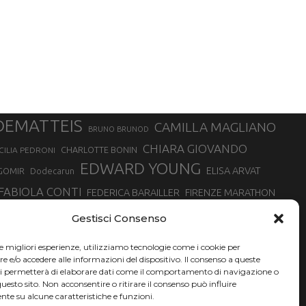
DEMATTEIS
CAMILLA MAGLIANO
BRUNO BRUNOD
CHIARA GIOVANDO
CHARLOTTE BONIN
CILIA PEDRONI
EDWARD YOUNG
ELISA ARVAT
GOMIR
Dodecarun
FABIOLA CONTI
FEDERICA BARAILLER
FIRENZE MARATHON
RA
GIORGIO PESENTI
GIOVANNA EPIS
GIULIANO CAVALLO
giuditta turini
Gestisci Consenso
MINSKA
LUCA ARRIGONI
LISA BORZANI
LUCA CARRARA
le migliori esperienze, utilizziamo tecnologie come i cookie per
MARATONINA
MARCO OLMO
MARCELLA BELLETTI
 DI TORINO
e/o accedere alle informazioni del dispositivo. Il consenso a queste
TONA
ci permetterà di elaborare dati come il comportamento di navigazione o
NADIA BATTOCLETTI
MONVISO VERTICAL RACE
questo sito. Non acconsentire o ritirare il consenso può influire
SILVIA RAMPAZZO
te su alcune caratteristiche e funzioni.
SONIA GLAREY
SERGIO BONALDI
SILVIA SERAFINI