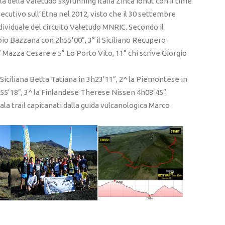
uila della Valetudo skyrunning Italia Zinca Ionut con il time
ecutivo sull’Etna nel 2012, visto che il 30 settembre
ndividuale del circuito Valetudo MNRIC. Secondo il
io Bazzana con 2h55’00”, 3° il Siciliano Recupero
 Mazza Cesare e 5° Lo Porto Vito, 11° chi scrive Giorgio
iciliana Betta Tatiana in 3h23’11”, 2^ la Piemontese in
55’18”, 3^ la Finlandese Therese Nissen 4h08’45”.
a trail capitanati dalla guida vulcanologica Marco