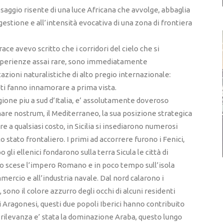
aggio risente di una luce Africana che avvolge, abbaglia
stione e all’intensità evocativa di una zona di frontiera
ce avevo scritto che i corridori del cielo che si
 esperienze assai rare, sono immediatamente
utazioni naturalistiche di alto pregio internazionale:
re ti fanno innamorare a prima vista.
gione piu a sud d’Italia, e’ assolutamente doveroso
el mare nostrum, il Mediterraneo, la sua posizione strategica
re a qualsiasi costo, in Sicilia si insediarono numerosi
 stato frontaliero. I primi ad accorrere furono i Fenici,
li ellenici fondarono sulla terra Sicula le città di
ito scese l’impero Romano e in poco tempo sull’isola
ommercio e all’industria navale. Dal nord calarono i
sono il colore azzurro degli occhi di alcuni residenti
li Aragonesi, questi due popoli Iberici hanno contribuito
 rilevanza e’ stata la dominazione Araba, questo lungo