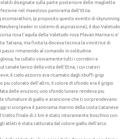
volatili disegnate sulla parte posteriore delle magliette
rfezione nel maestoso panorama dell’Etna.
erg ecomarathon, (a proposito questo evento di skyrunning
euberg leader in sistemi di aspirazione), il duo Valetudo
la corsa rosa l’aquila della Valetudo rosa Plavan Marina si e’
 Tatiana, ma finita la discesa tecnica la vincitrice di
i passo rimanendo al comando in solitudine.
liosa, ha cullato visivamente tutti i corridori e
 canale lavico della vista dell’Etna, i cui crateri
ve, il cielo azzurro era ricamato dagli sbuffi grigi
o piu colorato dell’altro, il colore di sfondo era il grigio
 data delle eruzioni, uno sfondo lunare rendeva piu
elle sfumature di giallo e arancione che ti sorprendevano
saggi si scorgeva il panorama marino della costa Catanese
 Il tratto finale di 2 km è stato interamente boschivo con
 atleti è stata catturata dal colore giallo dell’arco