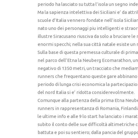
periodo ha lasciato su tutta l’isola un segno inde
Ma la sapienza intelettiva dei Siciliani e’ da attr
scuole d’Italia vennero fondate nell’isola Sicil
nato uno dei personaggi piu intelligenti e strao
illustre Siracusano riusciva da solo a bruciare l
enormi specchi; nella sua città natale esiste un
Sulla base di questa premessa culturale di prima
nel parco dell’Etna la Neuberg Ecomarathon, una 
negativo di 1350 metri, un tracciato che mediame
runners che frequentano queste gare abbinano l
periodo di lunga crisi economica la partecipazion
del nord Italia si e’ ridotta considerevolmente.
Comunque alla partenza della prima Etna Neube
runners in rappresentanza di Romania, Finlandia, 
le ultime info e alle 9 lo start ha lanciato i ma
subito il conto delle sue difficoltà altimetriche 
battuta e poi su sentiero; dalla pancia del grup