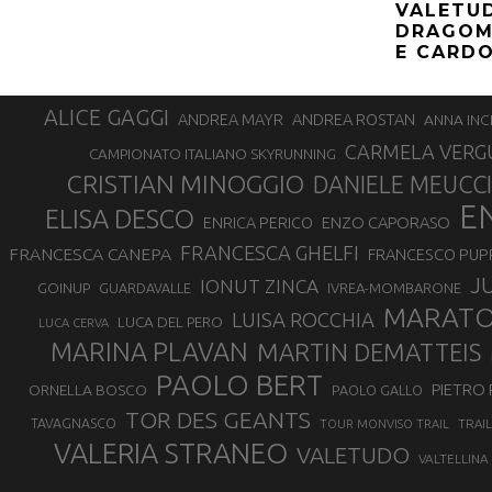
VALETU
DRAGOM
E CARD
ALICE GAGGI
ANDREA ROSTAN
ANDREA MAYR
ANNA INC
CARMELA VERG
CAMPIONATO ITALIANO SKYRUNNING
CRISTIAN MINOGGIO
DANIELE MEUCCI
E
ELISA DESCO
ENZO CAPORASO
ENRICA PERICO
FRANCESCA GHELFI
FRANCESCA CANEPA
FRANCESCO PUP
J
IONUT ZINCA
GOINUP
GUARDAVALLE
IVREA-MOMBARONE
MARAT
LUISA ROCCHIA
LUCA DEL PERO
LUCA CERVA
MARINA PLAVAN
MARTIN DEMATTEIS
PAOLO BERT
PIETRO 
ORNELLA BOSCO
PAOLO GALLO
TOR DES GEANTS
TAVAGNASCO
TRAI
TOUR MONVISO TRAIL
VALERIA STRANEO
VALETUDO
VALTELLINA