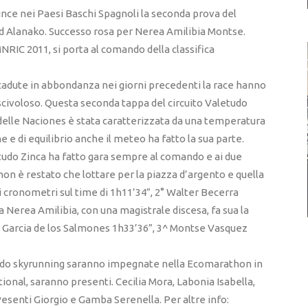
vince nei Paesi Baschi Spagnoli la seconda prova del
d Alanako. Successo rosa per Nerea Amilibia Montse.
MNRIC 2011, si porta al comando della classifica
 cadute in abbondanza nei giorni precedenti la race hanno
 scivoloso. Questa seconda tappa del circuito Valetudo
delle Naciones è stata caratterizzata da una temperatura
he e di equilibrio anche il meteo ha fatto la sua parte.
tudo Zinca ha fatto gara sempre al comando e ai due
on è restato che lottare per la piazza d’argento e quella
i cronometri sul time di 1h11’34”, 2° Walter Becerra
a Nerea Amilibia, con una magistrale discesa, fa sua la
ra Garcia de los Salmones 1h33’36”, 3^ Montse Vasquez
tudo skyrunning saranno impegnate nella Ecomarathon in
ional, saranno presenti. Cecilia Mora, Labonia Isabella,
Pesenti Giorgio e Gamba Serenella. Per altre info: