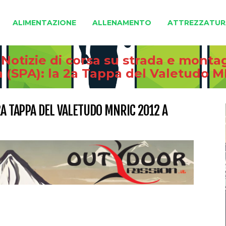
ALIMENTAZIONE
ALLENAMENTO
ATTREZZATUR
 Notizie di corsa su strada e monta
 (SPA): la 2a Tappa del Valetudo M
2A TAPPA DEL VALETUDO MNRIC 2012 A