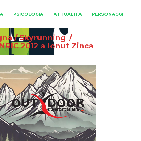
A
PSICOLOGIA
ATTUALITÀ
PERSONAGGI
gna
/
Skyrunning
/
NRIC 2012 a Ionut Zinca