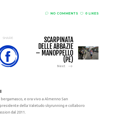
NO COMMENTS
0 LIKES
SCARPINATA
SHARE
DELLE ABBAZIE
– MANOPPELLO
(PE)
Next
I
l bergamasco, e ora vivo a Almenno San
 presidente della Valetudo skyrunning e collaboro
ssion dal 2011.