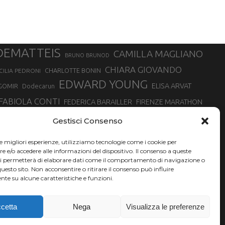
DEMATTEIS
CAMILLA MAGLIANO
BRUNO BRUNOD
CHIARA GIOVANDO
CHARLOTTE BONIN
CILIA PEDRONI
EDWARD YOUNG
ELISA ARVAT
GOMIR
Dodecarun
FABIOLA CONTI
FEDERICA BARAILLER
FIRENZE MARATHON
RA
GIORGIO PESENTI
GIOVANNA EPIS
GIULIANO CAVALLO
giuditta turini
Gestisci Consenso
MINSKA
LUCA ARRIGONI
LISA BORZANI
LUCA CARRARA
le migliori esperienze, utilizziamo tecnologie come i cookie per
MARATONINA
MARCO OLMO
MARCELLA BELLETTI
 DI TORINO
e/o accedere alle informazioni del dispositivo. Il consenso a queste
TONA
ci permetterà di elaborare dati come il comportamento di navigazione o
NADIA BATTOCLETTI
MONVISO VERTICAL RACE
questo sito. Non acconsentire o ritirare il consenso può influire
SILVIA RAMPAZZO
te su alcune caratteristiche e funzioni.
SONIA GLAREY
SERGIO BONALDI
SILVIA SERAFINI
VALENTINA BELOTTI
VAL DI FASSA RUNNING
VALERIA ROFFINO
XAVIER CHEVRIER
YEMAN CRIPPA
cetta
Nega
Visualizza le preferenze