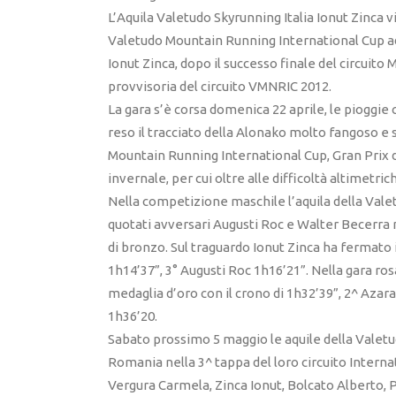
L’Aquila Valetudo Skyrunning Italia Ionut Zinca 
Valetudo Mountain Running International Cup a
Ionut Zinca, dopo il successo finale del circuito 
provvisoria del circuito VMNRIC 2012.
La gara s’è corsa domenica 22 aprile, le pioggie
reso il tracciato della Alonako molto fangoso e
Mountain Running International Cup, Gran Prix 
invernale, per cui oltre alle difficoltà altimetric
Nella competizione maschile l’aquila della Vale
quotati avversari Augusti Roc e Walter Becerra n
di bronzo. Sul traguardo Ionut Zinca ha fermato 
1h14’37”, 3° Augusti Roc 1h16’21”. Nella gara ros
medaglia d’oro con il crono di 1h32’39”, 2^ Aza
1h36’20.
Sabato prossimo 5 maggio le aquile della Vale
Romania nella 3^ tappa del loro circuito Internat
Vergura Carmela, Zinca Ionut, Bolcato Alberto, 