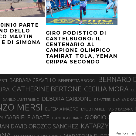
10IN10 PARTE
NO DELLO
GIRO PODISTICO DI
CO MARTIN
CASTELBUONO: IL
 E DI SIMONA
CENTENARIO AL
CAMPIONE OLIMPICO
TAMIRAT TOLA, YEMAN
CRIPPA SECONDO
BERNARD 
BARBARA CRAVELLO
ERTI
BENEDETTA BROGGI
CATHERINE BERTONE
CECILIA MORA
URA
CE
DEBORA CARDONE
DENISA DRA
DANILO LANTERMINO
DEMATTEIS
NZO MERSI
EUFEMIA MAGRO
EYOB FANIEL
FABIO BAZZANA
GABRIELE ABATE
GIORGIO CALCATER
PI
GIANLUCA GHIANO
KATARZYNA KUZ
UAN DAVID OROZCO SANCHEZ
ONA
Per fornire 
MARATONA DI ROMA