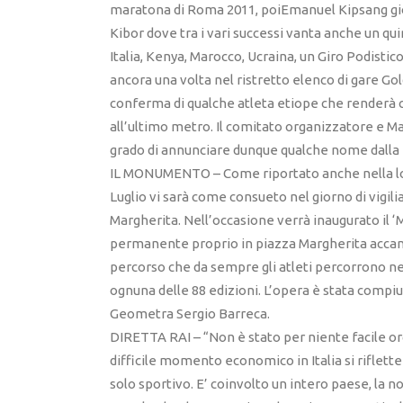
maratona di Roma 2011, poiEmanuel Kipsang giov
Kibor dove tra i vari successi vanta anche un qu
Italia, Kenya, Marocco, Ucraina, un Giro Podisti
ancora una volta nel ristretto elenco di gare Go
conferma di qualche atleta etiope che renderà
all’ultimo metro. Il comitato organizzatore e M
grado di annunciare dunque qualche nome dalla 
IL MONUMENTO – Come riportato anche nella locan
Luglio vi sarà come consueto nel giorno di vigili
Margherita. Nell’occasione verrà inaugurato il 
permanente proprio in piazza Margherita acca
percorso che da sempre gli atleti percorrono nel p
ognuna delle 88 edizioni. L’opera è stata compiut
Geometra Sergio Barreca.
DIRETTA RAI – “Non è stato per niente facile or
difficile momento economico in Italia si riflett
solo sportivo. E’ coinvolto un intero paese, la nos