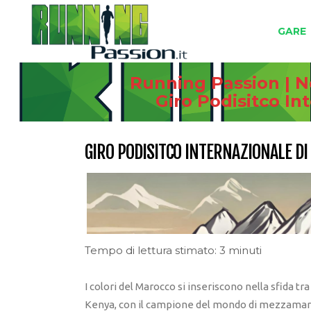
GARE
Running Passion | N
Giro Podisitco In
GIRO PODISITCO INTERNAZIONALE DI 
Tempo di lettura stimato: 3 minuti
I colori del Marocco si inseriscono nella sfida t
Kenya, con il campione del mondo di mezzamara