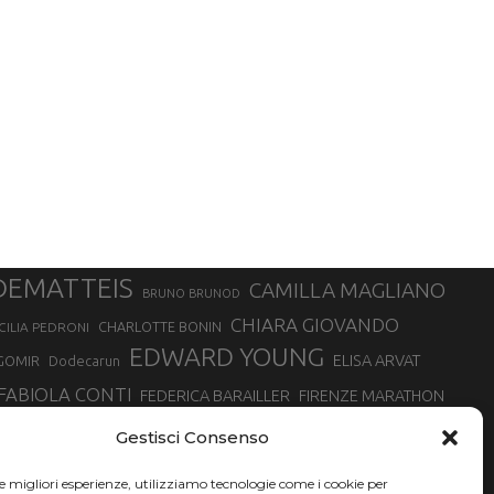
DEMATTEIS
CAMILLA MAGLIANO
BRUNO BRUNOD
CHIARA GIOVANDO
CHARLOTTE BONIN
CILIA PEDRONI
EDWARD YOUNG
ELISA ARVAT
GOMIR
Dodecarun
FABIOLA CONTI
FEDERICA BARAILLER
FIRENZE MARATHON
RA
GIORGIO PESENTI
GIOVANNA EPIS
GIULIANO CAVALLO
giuditta turini
Gestisci Consenso
MINSKA
LUCA ARRIGONI
LISA BORZANI
LUCA CARRARA
le migliori esperienze, utilizziamo tecnologie come i cookie per