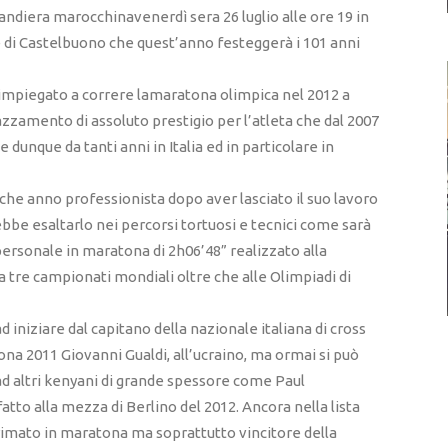
bandiera marocchinavenerdì sera 26 luglio alle ore 19 in
e di Castelbuono che quest’anno festeggerà i 101 anni
a impiegato a correre lamaratona olimpica nel 2012 a
zamento di assoluto prestigio per l’atleta che dal 2007
e dunque da tanti anni in Italia ed in particolare in
lche anno professionista dopo aver lasciato il suo lavoro
trebbe esaltarlo nei percorsi tortuosi e tecnici come sarà
personale in maratona di 2h06’48” realizzato alla
a tre campionati mondiali oltre che alle Olimpiadi di
 ad iniziare dal capitano della nazionale italiana di cross
na 2011 Giovanni Gualdi, all’ucraino, ma ormai si può
 ad altri kenyani di grande spessore come Paul
atto alla mezza di Berlino del 2012. Ancora nella lista
rimato in maratona ma soprattutto vincitore della