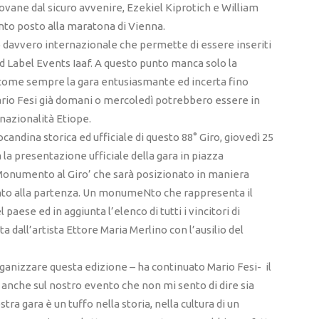
ane dal sicuro avvenire, Ezekiel Kiprotich e William
into posto alla maratona di Vienna.
co davvero internazionale che permette di essere inseriti
ld Label Events Iaaf. A questo punto manca solo la
 come sempre la gara entusiasmante ed incerta fino
ario Fesi già domani o mercoledì potrebbero essere in
nazionalità Etiope.
dina storica ed ufficiale di questo 88° Giro, giovedì 25
a la presentazione ufficiale della gara in piazza
‘Monumento al Giro’ che sarà posizionato in maniera
nto alla partenza. Un monumeNto che rappresenta il
aese ed in aggiunta l’elenco di tutti i vincitori di
a dall’artista Ettore Maria Merlino con l’ausilio del
ganizzare questa edizione – ha continuato Mario Fesi- il
e anche sul nostro evento che non mi sento di dire sia
tra gara è un tuffo nella storia, nella cultura di un