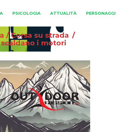
A
PSICOLOGIA
ATTUALITÀ
PERSONAGGI
na
/
Corsa su strada
/
 scaldano i motori