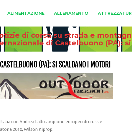
ALIMENTAZIONE
ALLENAMENTO
ATTREZZATUR
otizie di corsa su strada e montag
ternazionale di Castelbuono (PA): si
CASTELBUONO (PA): SI SCALDANO I MOTORI
ra Italia con Andrea Lalli campione europeo di cross e
tona 2010, Wilson Kiprop.