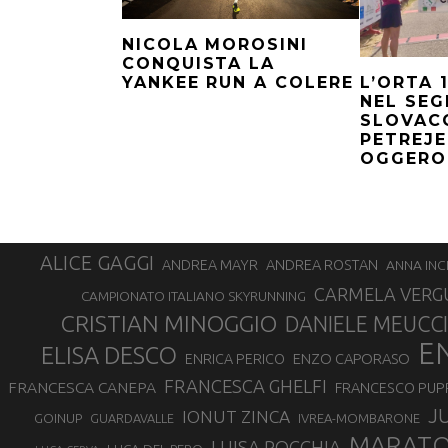
NICOLA MOROSINI
CONQUISTA LA
L’ORTA 
YANKEE RUN A COLERE
NEL SEG
SLOVAC
PETREJE
OGGERO
ALICE GAGGI
ANDREA ROSTAN
ANDREA MAYR
ANNA INC
CARMELA VERG
CAMPIONATO ITALIANO SKYRUNNING
CRISTIAN MINOGGIO
DANIELE MEUCCI
E
ELISA DESCO
ENZO CAPORASO
ENRICA PERICO
FRANCESCA GHELFI
FRANCESCA CANEPA
FRANCESCO PUP
J
IONUT ZINCA
GOINUP
GUARDAVALLE
IVREA-MOMBARONE
MARAT
LUISA ROCCHIA