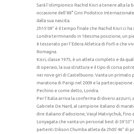
Sarà l’olimpionico Rachid Kisri a tenere alta la 
occasione dell’88° Giro Podistico Internazional
dalla sua nascita.
2h15’09” è il tempo finale che Rachid Kisri ci h
Londra terminando in 18esima posizione, un piaz
è tesserato per l’Edera Atletica di Forlì e che viv
Romagna.
Kisri, classe 1975, è un atleta completo e da qua
di operaio, la sua struttura e il tipo di corsa po
nei nove giri di Castelbuono. Vanta un primato 
maratona di Parigi nel 2009 e la partecipazione 
Pechino e come detto, Londra.
Per l’Italia arriva la conferma di diversi azzurri,
Gabriele De Nard, al campione italiano di marato
dire italiano d’adozione, Vasyl Matviychuk, fino
Lonyagata che vanta un personal best di 59’53” f
partenti Dikson Chumba atleta da 2h05’46” di p