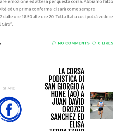
olare emozione ed attesa per questa corsa. Abbiamo fatto
vità ed un prima conferma: ci sarà come sempre
2 dalle ore 18.50 alle ore 20. Tutta Italia così potrà vedere
 Giro”.
A
NO COMMENTS
0 LIKES
LA CORSA
PODISTICA DI
SAN GIORGIO A
SHARE
HONE (AO) A
JUAN DAVID
OROZCO
SANCHEZ ED
ELISA