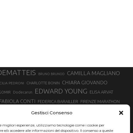
DEMATTEIS
CAMILLA MAGLIANO
BRUNO BRUNOD
CHIARA GIOVANDO
CHARLOTTE BONIN
CILIA PEDRONI
EDWARD YOUNG
ELISA ARVAT
GOMIR
Dodecarun
FABIOLA CONTI
FEDERICA BARAILLER
FIRENZE MARATHON
RA
GIORGIO PESENTI
GIOVANNA EPIS
GIULIANO CAVALLO
giuditta turini
Gestisci Consenso
MINSKA
LUCA ARRIGONI
LISA BORZANI
LUCA CARRARA
le migliori esperienze, utilizziamo tecnologie come i cookie per
MARATONINA
MARCO OLMO
MARCELLA BELLETTI
 DI TORINO
e/o accedere alle informazioni del dispositivo. Il consenso a queste