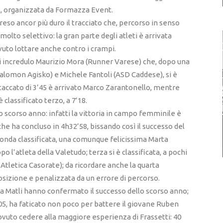
e, organizzata da Formazza Event.
eso ancor più duro il tracciato che, percorso in senso
molto selettivo: la gran parte degli atleti è arrivata
uto lottare anche contro i crampi.
si incredulo Maurizio Mora (Runner Varese) che, dopo una
alomon Agisko) e Michele Fantoli (ASD Caddese), si è
staccato di 3’45 è arrivato Marco Zarantonello, mentre
 classificato terzo, a 7’18.
o scorso anno: infatti la vittoria in campo femminile è
he ha concluso in 4h32’58, bissando così il successo del
econda classificata, una comunque felicissima Marta
 l’atleta della Valetudo; terza si è classificata, a pochi
Atletica Casorate); da ricordare anche la quarta
osizione e penalizzata da un errore di percorso.
na Matli hanno confermato il successo dello scorso anno;
’05, ha faticato non poco per battere il giovane Ruben
ovuto cedere alla maggiore esperienza di Frassetti: 40