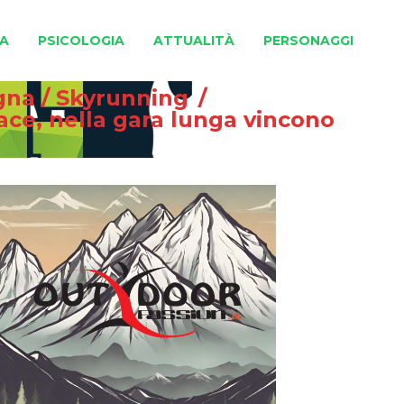
A
PSICOLOGIA
ATTUALITÀ
PERSONAGGI
gna
/
Skyrunning
/
ace, nella gara lunga vincono