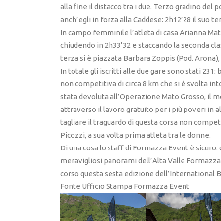
alla fine il distacco tra i due. Terzo gradino del
anch’egli in forza alla Caddese: 2h12’28 il suo t
In campo femminile l’atleta di casa Arianna Mat
chiudendo in 2h33’32 e staccando la seconda classi
terza si è piazzata Barbara Zoppis (Pod. Arona), 
In totale gli iscritti alle due gare sono stati 231;
non competitiva di circa 8 km che si è svolta int
stata devoluta all’Operazione Mato Grosso, il 
attraverso il lavoro gratuito per i più poveri in a
tagliare il traguardo di questa corsa non competi
Picozzi, a sua volta prima atleta tra le donne.
Di una cosa lo staff di Formazza Event è sicuro:
meravigliosi panorami dell’Alta Valle Formazza 
corso questa sesta edizione dell’International B
Fonte Ufficio Stampa Formazza Event