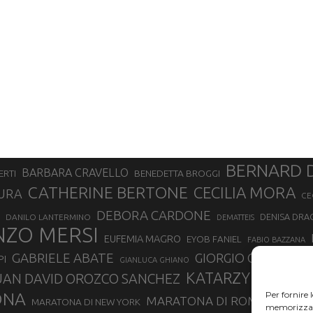
BERNARD 
BARBARA CRAVELLO
ERTI
BENEDETTA BROGGI
CATHERINE BERTONE
CECILIA MORA
URA
CE
DEBORA CARDONE
DENISA DRA
DANILO LANTERMINO
DEMATTEIS
NZO MERSI
EUFEMIA MAGRO
EYOB FANIEL
FABIO BAZZANA
GABRIELE ABATE
GIORGIO CALCATER
PI
GIANLUCA GHIANO
KATARZYNA KUZ
UAN DAVID OROZCO SANCHEZ
ONA
Per fornire 
MARATONA DI ROMA
MARATONA DI NEW YORK
MARATONA
memorizzare 