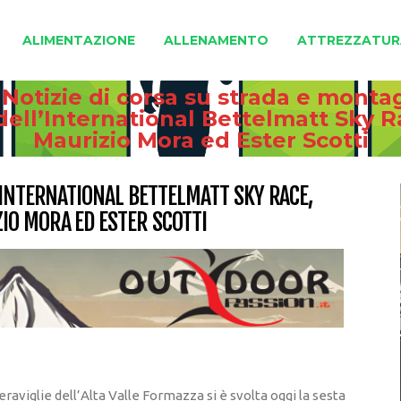
ALIMENTAZIONE
ALLENAMENTO
ATTREZZATUR
 Notizie di corsa su strada e monta
dell’International Bettelmatt Sky R
Maurizio Mora ed Ester Scotti
’INTERNATIONAL BETTELMATT SKY RACE,
IO MORA ED ESTER SCOTTI
raviglie dell’Alta Valle Formazza si è svolta oggi la sesta