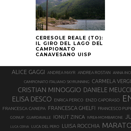
CERESOLE REALE (TO):
IL GIRO DEL LAGO DEL
CAMPIONATO
CANAVESANO UISP
ALICE GAGGI
ANDREA ROSTAN
ANDREA MAYR
ANNA INC
CARMELA VERG
CAMPIONATO ITALIANO SKYRUNNING
CRISTIAN MINOGGIO
DANIELE MEUCCI
E
ELISA DESCO
ENZO CAPORASO
ENRICA PERICO
FRANCESCA GHELFI
FRANCESCA CANEPA
FRANCESCO PUP
J
IONUT ZINCA
GOINUP
GUARDAVALLE
IVREA-MOMBARONE
MARAT
LUISA ROCCHIA
LUCA DEL PERO
LUCA CERVA