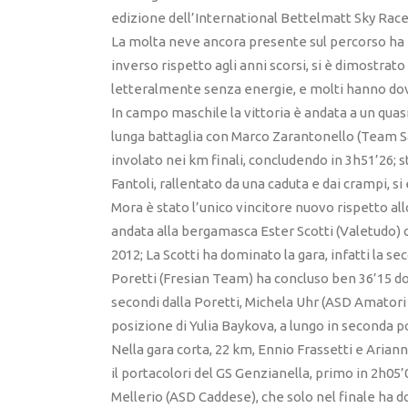
edizione dell’International Bettelmatt Sky Rac
La molta neve ancora presente sul percorso ha r
inverso rispetto agli anni scorsi, si è dimostrato 
letteralmente senza energie, e molti hanno dov
In campo maschile la vittoria è andata a un qua
lunga battaglia con Marco Zarantonello (Team S
involato nei km finali, concludendo in 3h51’26; 
Fantoli, rallentato da una caduta e dai crampi, si è
Mora è stato l’unico vincitore nuovo rispetto all
andata alla bergamasca Ester Scotti (Valetudo) c
2012; La Scotti ha dominato la gara, infatti la s
Poretti (Fresian Team) ha concluso ben 36’15 dopo
secondi dalla Poretti, Michela Uhr (ASD Amatori 
posizione di Yulia Baykova, a lungo in seconda p
Nella gara corta, 22 km, Ennio Frassetti e Arian
il portacolori del GS Genzianella, primo in 2h05
Mellerio (ASD Caddese), che solo nel finale ha d