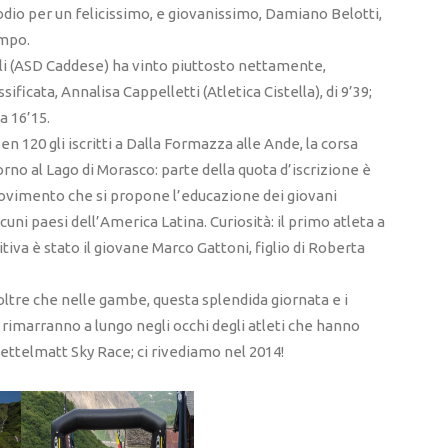
 podio per un felicissimo, e giovanissimo, Damiano Belotti,
empo.
li (ASD Caddese) ha vinto piuttosto nettamente,
ficata, Annalisa Cappelletti (Atletica Cistella), di 9’39;
a 16’15.
 ben 120 gli iscritti a Dalla Formazza alle Ande, la corsa
orno al Lago di Morasco: parte della quota d’iscrizione è
movimento che si propone l’educazione dei giovani
lcuni paesi dell’America Latina. Curiosità: il primo atleta a
tiva è stato il giovane Marco Gattoni, figlio di Roberta
 oltre che nelle gambe, questa splendida giornata e i
rimarranno a lungo negli occhi degli atleti che hanno
ettelmatt Sky Race; ci rivediamo nel 2014!