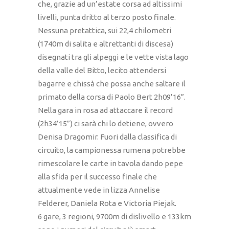
che, grazie ad un’estate corsa ad altissimi
livelli, punta dritto al terzo posto finale.
Nessuna pretattica, sui 22,4 chilometri
(1740m di salita e altrettanti di discesa)
disegnati tra gli alpeggi e le vette vista lago
della valle del Bitto, lecito attendersi
bagarre e chissà che possa anche saltare il
primato della corsa di Paolo Bert 2h09’16”.
Nella gara in rosa ad attaccare il record
(2h34’15”) ci sarà chi lo detiene, ovvero
Denisa Dragomir. Fuori dalla classifica di
circuito, la campionessa rumena potrebbe
rimescolare le carte in tavola dando pepe
alla sfida per il successo finale che
attualmente vede in lizza Annelise
Felderer, Daniela Rota e Victoria Piejak.
6 gare, 3 regioni, 9700m di dislivello e 133km