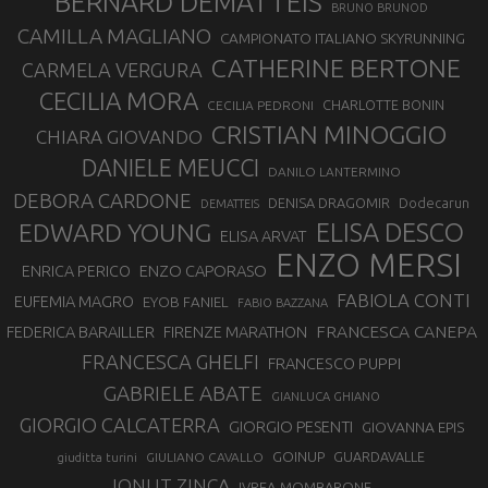
BERNARD DEMATTEIS
BRUNO BRUNOD
CAMILLA MAGLIANO
CAMPIONATO ITALIANO SKYRUNNING
CATHERINE BERTONE
CARMELA VERGURA
CECILIA MORA
CHARLOTTE BONIN
CECILIA PEDRONI
CRISTIAN MINOGGIO
CHIARA GIOVANDO
DANIELE MEUCCI
DANILO LANTERMINO
DEBORA CARDONE
DENISA DRAGOMIR
Dodecarun
DEMATTEIS
EDWARD YOUNG
ELISA DESCO
ELISA ARVAT
ENZO MERSI
ENZO CAPORASO
ENRICA PERICO
FABIOLA CONTI
EUFEMIA MAGRO
EYOB FANIEL
FABIO BAZZANA
FRANCESCA CANEPA
FEDERICA BARAILLER
FIRENZE MARATHON
FRANCESCA GHELFI
FRANCESCO PUPPI
GABRIELE ABATE
GIANLUCA GHIANO
GIORGIO CALCATERRA
GIORGIO PESENTI
GIOVANNA EPIS
GOINUP
GUARDAVALLE
GIULIANO CAVALLO
giuditta turini
IONUT ZINCA
IVREA-MOMBARONE