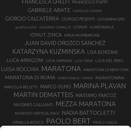
FRANCESCA GHELFI
FRANCESCO PUPPI
GABRIELE ABATE
GIANLUCA GHIANO
GIORGIO CALCATERRA
GIORGIO PESENTI
GIOVANNA EPIS
GOINUP
GUARDAVALLE
GIULIANO CAVALLO
giuditta turini
IONUT ZINCA
IVREA-MOMBARONE
JUAN DAVID OROZCO SANCHEZ
KATARZYNA KUZMINSKA
LISA BORZANI
LUCA ARRIGONI
LUCA DEL PERO
LUCA CARRARA
LUCA CERVA
MARATONA
LUISA ROCCHIA
MARATONA DI NEW YORK
MARATONA DI ROMA
MARATONINA
MARATONA DI TORINO
MARINA PLAVAN
MARCO OLMO
MARCELLA BELLETTI
MARTIN DEMATTEIS
MASSIMO FARCOZ
MEZZA MARATONA
MASSIMO GALLIANO
NADIA BATTOCLETTI
MONVISO VERTICAL RACE
PAOLO BERT
ORNELLA BOSCO
PAOLO GALLO
ROLANDO PIANA
PIETRO RIVA
PODISMO VENETO