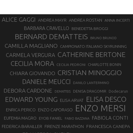
ALICE GAGGI
ANDREA ROSTAN
ANDREA MAYR
ANNA INCERTI
BARBARA CRAVELLO
BENEDETTA BROGGI
BERNARD DEMATTEIS
BRUNO BRUNOD
CAMILLA MAGLIANO
CAMPIONATO ITALIANO SKYRUNNING
CATHERINE BERTONE
CARMELA VERGURA
CECILIA MORA
CHARLOTTE BONIN
CECILIA PEDRONI
CRISTIAN MINOGGIO
CHIARA GIOVANDO
DANIELE MEUCCI
DANILO LANTERMINO
DEBORA CARDONE
DENISA DRAGOMIR
Dodecarun
DEMATTEIS
EDWARD YOUNG
ELISA DESCO
ELISA ARVAT
ENZO MERSI
ENZO CAPORASO
ENRICA PERICO
FABIOLA CONTI
EUFEMIA MAGRO
EYOB FANIEL
FABIO BAZZANA
FRANCESCA CANEPA
FEDERICA BARAILLER
FIRENZE MARATHON