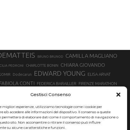
DEMATTEIS
CAMILLA MAGLIANO
BRUNO BRUNOD
CHIARA GIOVANDO
CHARLOTTE BONIN
CILIA PEDRONI
EDWARD YOUNG
ELISA ARVAT
GOMIR
Dodecarun
FABIOLA CONTI
FEDERICA BARAILLER
FIRENZE MARATHON
RA
GIORGIO PESENTI
GIOVANNA EPIS
GIULIANO CAVALLO
giuditta turini
Gestisci Consenso
MINSKA
LUCA ARRIGONI
LISA BORZANI
LUCA CARRARA
le migliori esperienze, utilizziamo tecnologie come i cookie per
MARATONINA
MARCO OLMO
MARCELLA BELLETTI
 DI TORINO
e/o accedere alle informazioni del dispositivo. Il consenso a queste
TONA
ci permetterà di elaborare dati come il comportamento di navigazione o
NADIA BATTOCLETTI
MONVISO VERTICAL RACE
questo sito. Non acconsentire o ritirare il consenso può influire
SILVIA RAMPAZZO
te su alcune caratteristiche e funzioni.
SONIA GLAREY
SERGIO BONALDI
SILVIA SERAFINI