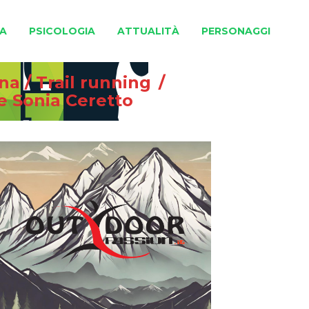
A
PSICOLOGIA
ATTUALITÀ
PERSONAGGI
gna
/
Trail running
/
 e Sonia Ceretto