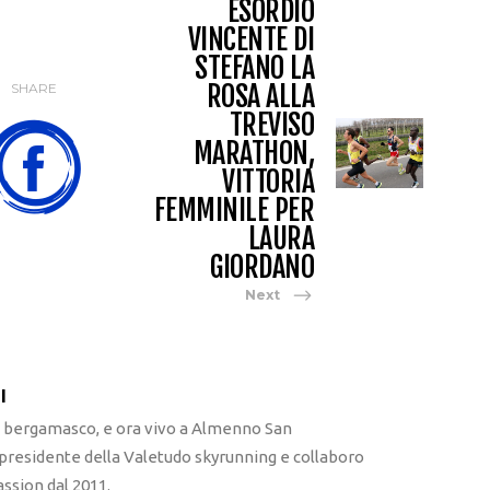
ESORDIO
VINCENTE DI
STEFANO LA
ROSA ALLA
SHARE
TREVISO
MARATHON,
VITTORIA
FEMMINILE PER
LAURA
GIORDANO
Next
I
l bergamasco, e ora vivo a Almenno San
 presidente della Valetudo skyrunning e collaboro
ssion dal 2011.