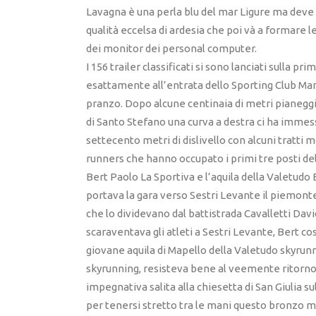
Lavagna è una perla blu del mar Ligure ma deve 
qualità eccelsa di ardesia che poi và a formare l
dei monitor dei personal computer.
I 156 trailer classificati si sono lanciati sulla pr
esattamente all’entrata dello Sporting Club Mari
pranzo. Dopo alcune centinaia di metri pianeggian
di Santo Stefano una curva a destra ci ha imme
settecento metri di dislivello con alcuni tratti m
runners che hanno occupato i primi tre posti del
Bert Paolo La Sportiva e l’aquila della Valetudo 
portava la gara verso Sestri Levante il piemonte
che lo dividevano dal battistrada Cavalletti Davi
scaraventava gli atleti a Sestri Levante, Bert cos
giovane aquila di Mapello della Valetudo skyrunni
skyrunning, resisteva bene al veemente ritorno 
impegnativa salita alla chiesetta di San Giulia su
per tenersi stretto tra le mani questo bronzo m