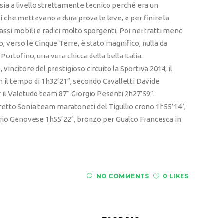
 sia a livello strettamente tecnico perché era un
 che mettevano a dura prova le leve, e per finire la
sassi mobili e radici molto sporgenti. Poi nei tratti meno
io, verso le Cinque Terre, è stato magnifico, nulla da
Portofino, una vera chicca della bella Italia.
, vincitore del prestigioso circuito la Sportiva 2014, il
 il tempo di 1h32’21”, secondo Cavalletti Davide
 il Valetudo team 87° Giorgio Pesenti 2h27’59”.
eretto Sonia team maratoneti del Tigullio crono 1h55’14”,
rio Genovese 1h55’22”, bronzo per Gualco Francesca in
NO COMMENTS
0 LIKES