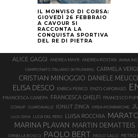
IL MONVISO DI CORSA:
GIOVEDÌ 26 FEBBRAIO
A CAVOUR SI
RACCONTA LA
CONQUISTA SPORTIVA
DEL RE DI PIETRA
ALICE GAGGI
ANDREA ROSTAN
ANDREA MAYR
ANNA INC
CARMELA VERG
CAMPIONATO ITALIANO SKYRUNNING
CRISTIAN MINOGGIO
DANIELE MEUCCI
E
ELISA DESCO
ENZO CAPORASO
ENRICA PERICO
FRANCESCA GHELFI
FRANCESCA CANEPA
FRANCESCO PUP
J
IONUT ZINCA
GOINUP
GUARDAVALLE
IVREA-MOMBARONE
MARAT
LUISA ROCCHIA
LUCA DEL PERO
LUCA CERVA
MARINA PLAVAN
MARTIN DEMATTEIS
PAOLO BERT
PIETRO 
ORNELLA BOSCO
PAOLO GALLO