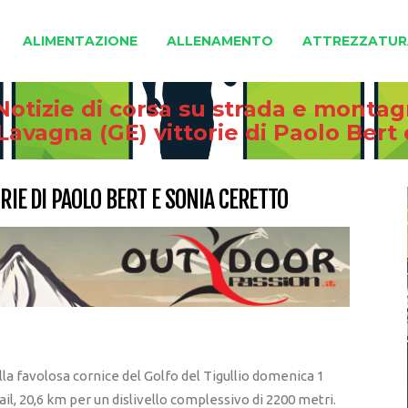
ALIMENTAZIONE
ALLENAMENTO
ATTREZZATUR
Notizie di corsa su strada e monta
 Lavagna (GE) vittorie di Paolo Bert
RIE DI PAOLO BERT E SONIA CERETTO
la favolosa cornice del Golfo del Tigullio domenica 1
il, 20,6 km per un dislivello complessivo di 2200 metri.