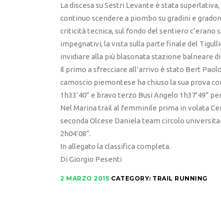
La discesa su Sestri Levante è stata superlativa,
continuo scendere a piombo su gradini e gradoni
criticità tecnica, sul fondo del sentiero c’erano 
impegnativi, la vista sulla parte finale del Tigull
invidiare alla più blasonata stazione balneare di 
Il primo a sfrecciare all’arrivo è stato Bert Paolo
camoscio piemontese ha chiuso la sua prova con
1h33’40” e bravo terzo Busi Angelo 1h37’49” per
Nel Marina trail al femminile prima in volata C
seconda Olcese Daniela team circolo universita
2h04’08”.
In allegato la classifica completa.
Di Giorgio Pesenti
2 MARZO 2015
CATEGORY:
TRAIL RUNNING