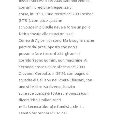
bissa il successo del 2008, salendo veloce,
con un’incredibile frequenza di
corsa, in 39’13. Il suo record del 2008 resiste
(37’51), complice qualche
scivolata in più sulla neve e forse un po’ di
fatica dovuta alla maratonina di
Cuneo di 7 giorni or sono. Ma bisogna anche
partire dal presupposto che non si
possono fare i record tutti gli anni, i
corridori sono uomini, non macchine. Al
secondo posto una conferma del 2008,
Giovanni Gerbotto in 39’29, compagno di
squadra di Galliano nel Roata Chiusani, con
uno stile di corsa diverso, basato
sulle sue qualità di forte scialpinista (con
diversi titoli italiani vinti
nella tecnica libera) e fondista, che ha
saputo far rendere l’uso dei