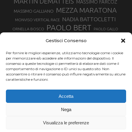
MARTIN DEMATTEIS
MASSIMO FARCOZ
MEZZA MARATONA
MASSIMO GALLIANO
NADIA BATTOCLETTI
MONVISO VERTICAL RACE
PAOLO BERT
ORNELLA BOSCO
PAOLO GALLO
ROLANDO PIANA
PIETRO RIVA
PODISMO VENETO
Gestisci Consenso
RUGGERO PERTILE
SILVIA RAMPAZZO
SERGIO BONALDI
TOR DES GEANTS
Per fornire le migliori esperienze, utilizziamo tecnologie come i cookie
SONIA GLAREY
TAVAGNASCO
SILVIA SERAFINI
per memorizzare e/o accedere alle informazioni del dispositivo. Il
TRAIL MONTE CASTO
TOUR MONVISO TRAIL
TROFEO KIMA
consenso a queste tecnologie ci permetterà di elaborare dati come il
TURIN MARATHON
comportamento di navigazione o ID unici su questo sito. Non
VAL DI FASSA RUNNING
URBAN ZEMMER
acconsentire o ritirare il consenso può influire negativamente su alcune
VALENTINA BELOTTI
caratteristiche e funzioni.
VALERIA ROFFINO
VALERIA STRANEO
VALETUDO
Accetta
VENICE MARATHON
VALTELLINA WINE TRAIL
VENICEMARATHON
XAVIER CHEVRIER
WILLIAM BOFFELLI
Nega
YEMAN CRIPPA
Visualizza le preferenze
Chi siamo |
Termini d'uso |
Privacy |
Cookie