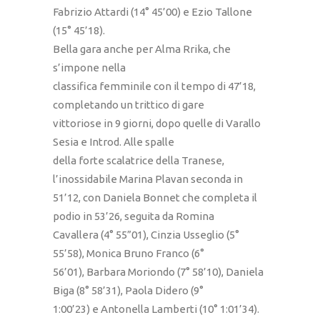
Fabrizio Attardi (14° 45’00) e Ezio Tallone
(15° 45’18).
Bella gara anche per Alma Rrika, che
s’impone nella
classifica femminile con il tempo di 47’18,
completando un trittico di gare
vittoriose in 9 giorni, dopo quelle di Varallo
Sesia e Introd. Alle spalle
della forte scalatrice della Tranese,
l’inossidabile Marina Plavan seconda in
51’12, con Daniela Bonnet che completa il
podio in 53’26, seguita da Romina
Cavallera (4° 55”01), Cinzia Usseglio (5°
55’58), Monica Bruno Franco (6°
56’01), Barbara Moriondo (7° 58’10), Daniela
Biga (8° 58’31), Paola Didero (9°
1:00’23) e Antonella Lamberti (10° 1:01’34).