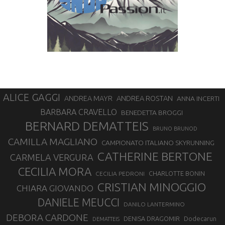
ALICE GAGGI
ANDREA ROSTAN
ANDREA MAYR
ANNA INCERTI
BARBARA CRAVELLO
BENEDETTA BROGGI
BERNARD DEMATTEIS
BRUNO BRUNOD
CAMILLA MAGLIANO
CAMPIONATO ITALIANO SKYRUNNING
CATHERINE BERTONE
CARMELA VERGURA
CECILIA MORA
CHARLOTTE BONIN
CECILIA PEDRONI
CRISTIAN MINOGGIO
CHIARA GIOVANDO
DANIELE MEUCCI
DANILO LANTERMINO
DEBORA CARDONE
DENISA DRAGOMIR
Dodecarun
DEMATTEIS