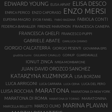
EDWARD YOUNG
ELISA DESCO
ELISA ARVAT
ENZO MERSI
ENZO CAPORASO
ENRICA PERICO
FABIOLA CONTI
EUFEMIA MAGRO
EYOB FANIEL
FABIO BAZZANA
FRANCESCA CANEPA
FEDERICA BARAILLER
FIRENZE MARATHON
FRANCESCA GHELFI
FRANCESCO PUPPI
GABRIELE ABATE
GIANLUCA GHIANO
GIORGIO CALCATERRA
GIORGIO PESENTI
GIOVANNA EPIS
GOINUP
GUARDAVALLE
GIULIANO CAVALLO
giuditta turini
IONUT ZINCA
IVREA-MOMBARONE
JUAN DAVID OROZCO SANCHEZ
KATARZYNA KUZMINSKA
LISA BORZANI
LUCA ARRIGONI
LUCA DEL PERO
LUCA CARRARA
LUCA CERVA
MARATONA
LUISA ROCCHIA
MARATONA DI NEW YORK
MARATONA DI ROMA
MARATONINA
MARATONA DI TORINO
MARINA PLAVAN
MARCO OLMO
MARCELLA BELLETTI