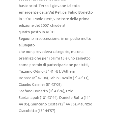
bastoncini. Terzo il giovane talento
emergente della Val Pellice, Fabio Bonetto
in 39’41. Paolo Bert, vincitore della prima
edizione del 2007, chiude al
quarto posto in 41’03.
Seguono in successione, in un podio molto
allungato,
che non prevedeva categorie, ma una
premiazione per i primi 15 e uno zainetto
come premio di partecipazione per tutti,
Taziano Odino (5° 41’43), Wilhem
Bonato (6° 42’04), Fabio Cavallo (7° 42’33),
Claudio Garnier (8° 43’09),
Stefano Bonetto (9° 43’26), Ezio
Sardanapoli (10° 43’44), Daniele Buffa (11°
44’05), Giancarlo Costa (12° 44’36), Maurizio
Giacoletto (13° 44’57)