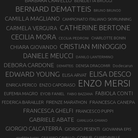
BARBARA CRAVELLO
BENEDETTA BROGGI
BERNARD DEMATTEIS
BRUNO BRUNOD
CAMILLA MAGLIANO
CAMPIONATO ITALIANO SKYRUNNING
CATHERINE BERTONE
CARMELA VERGURA
CECILIA MORA
CHARLOTTE BONIN
CECILIA PEDRONI
CRISTIAN MINOGGIO
CHIARA GIOVANDO
DANIELE MEUCCI
DANILO LANTERMINO
DEBORA CARDONE
DENISA DRAGOMIR
Dodecarun
DEMATTEIS
EDWARD YOUNG
ELISA DESCO
ELISA ARVAT
ENZO MERSI
ENZO CAPORASO
ENRICA PERICO
FABIOLA CONTI
EUFEMIA MAGRO
EYOB FANIEL
FABIO BAZZANA
FRANCESCA CANEPA
FEDERICA BARAILLER
FIRENZE MARATHON
FRANCESCA GHELFI
FRANCESCO PUPPI
GABRIELE ABATE
GIANLUCA GHIANO
GIORGIO CALCATERRA
GIORGIO PESENTI
GIOVANNA EPIS
GOINUP
GUARDAVALLE
GIULIANO CAVALLO
giuditta turini