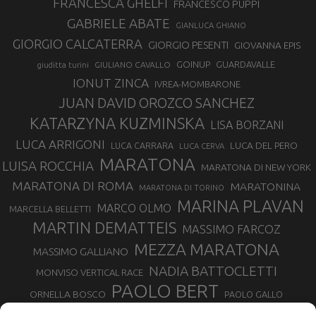
FRANCESCA GHELFI
FRANCESCO PUPPI
GABRIELE ABATE
GIANLUCA GHIANO
GIORGIO CALCATERRA
GIORGIO PESENTI
GIOVANNA EPIS
GOINUP
GUARDAVALLE
GIULIANO CAVALLO
giuditta turini
IONUT ZINCA
IVREA-MOMBARONE
JUAN DAVID OROZCO SANCHEZ
KATARZYNA KUZMINSKA
LISA BORZANI
LUCA ARRIGONI
LUCA DEL PERO
LUCA CARRARA
LUCA CERVA
MARATONA
LUISA ROCCHIA
MARATONA DI NEW YORK
MARATONA DI ROMA
MARATONINA
MARATONA DI TORINO
MARINA PLAVAN
MARCO OLMO
MARCELLA BELLETTI
MARTIN DEMATTEIS
MASSIMO FARCOZ
MEZZA MARATONA
MASSIMO GALLIANO
NADIA BATTOCLETTI
MONVISO VERTICAL RACE
PAOLO BERT
ORNELLA BOSCO
PAOLO GALLO
ROLANDO PIANA
PIETRO RIVA
PODISMO VENETO