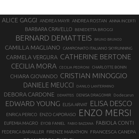
ALICE GAGGI
ANDREA ROSTAN
ANDREA MAYR
ANNA INCERTI
BARBARA CRAVELLO
BENEDETTA BROGGI
BERNARD DEMATTEIS
BRUNO BRUNOD
CAMILLA MAGLIANO
CAMPIONATO ITALIANO SKYRUNNING
CATHERINE BERTONE
CARMELA VERGURA
CECILIA MORA
CHARLOTTE BONIN
CECILIA PEDRONI
CRISTIAN MINOGGIO
CHIARA GIOVANDO
DANIELE MEUCCI
DANILO LANTERMINO
DEBORA CARDONE
DENISA DRAGOMIR
Dodecarun
DEMATTEIS
EDWARD YOUNG
ELISA DESCO
ELISA ARVAT
ENZO MERSI
ENZO CAPORASO
ENRICA PERICO
FABIOLA CONTI
EUFEMIA MAGRO
EYOB FANIEL
FABIO BAZZANA
FRANCESCA CANEPA
FEDERICA BARAILLER
FIRENZE MARATHON