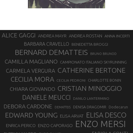
ALICE GAGGI
ANDREA ROSTAN
ANDREA MAYR
ANNA INCERTI
BARBARA CRAVELLO
BENEDETTA BROGGI
BERNARD DEMATTEIS
BRUNO BRUNOD
CAMILLA MAGLIANO
CAMPIONATO ITALIANO SKYRUNNING
CATHERINE BERTONE
CARMELA VERGURA
CECILIA MORA
CHARLOTTE BONIN
CECILIA PEDRONI
CRISTIAN MINOGGIO
CHIARA GIOVANDO
DANIELE MEUCCI
DANILO LANTERMINO
DEBORA CARDONE
DENISA DRAGOMIR
Dodecarun
DEMATTEIS
EDWARD YOUNG
ELISA DESCO
ELISA ARVAT
ENZO MERSI
ENZO CAPORASO
ENRICA PERICO