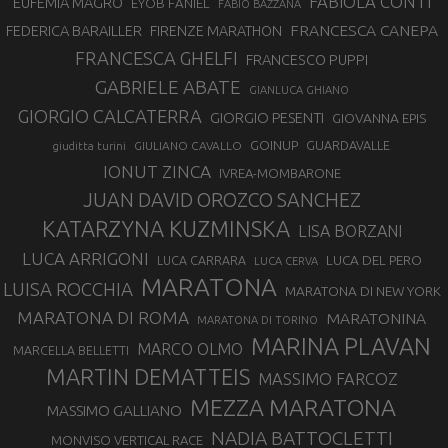
FABIOLA CONTI
EUFEMIA MAGRO
EYOB FANIEL
FABIO BAZZANA
FRANCESCA CANEPA
FEDERICA BARAILLER
FIRENZE MARATHON
FRANCESCA GHELFI
FRANCESCO PUPPI
GABRIELE ABATE
GIANLUCA GHIANO
GIORGIO CALCATERRA
GIORGIO PESENTI
GIOVANNA EPIS
GOINUP
GUARDAVALLE
GIULIANO CAVALLO
giuditta turini
IONUT ZINCA
IVREA-MOMBARONE
JUAN DAVID OROZCO SANCHEZ
KATARZYNA KUZMINSKA
LISA BORZANI
LUCA ARRIGONI
LUCA DEL PERO
LUCA CARRARA
LUCA CERVA
MARATONA
LUISA ROCCHIA
MARATONA DI NEW YORK
MARATONA DI ROMA
MARATONINA
MARATONA DI TORINO
MARINA PLAVAN
MARCO OLMO
MARCELLA BELLETTI
MARTIN DEMATTEIS
MASSIMO FARCOZ
MEZZA MARATONA
MASSIMO GALLIANO
NADIA BATTOCLETTI
MONVISO VERTICAL RACE