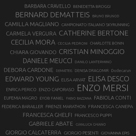
BARBARA CRAVELLO
BENEDETTA BROGGI
BERNARD DEMATTEIS
BRUNO BRUNOD
CAMILLA MAGLIANO
CAMPIONATO ITALIANO SKYRUNNING
CATHERINE BERTONE
CARMELA VERGURA
CECILIA MORA
CHARLOTTE BONIN
CECILIA PEDRONI
CRISTIAN MINOGGIO
CHIARA GIOVANDO
DANIELE MEUCCI
DANILO LANTERMINO
DEBORA CARDONE
DENISA DRAGOMIR
Dodecarun
DEMATTEIS
EDWARD YOUNG
ELISA DESCO
ELISA ARVAT
ENZO MERSI
ENZO CAPORASO
ENRICA PERICO
FABIOLA CONTI
EUFEMIA MAGRO
EYOB FANIEL
FABIO BAZZANA
FRANCESCA CANEPA
FEDERICA BARAILLER
FIRENZE MARATHON
FRANCESCA GHELFI
FRANCESCO PUPPI
GABRIELE ABATE
GIANLUCA GHIANO
GIORGIO CALCATERRA
GIORGIO PESENTI
GIOVANNA EPIS