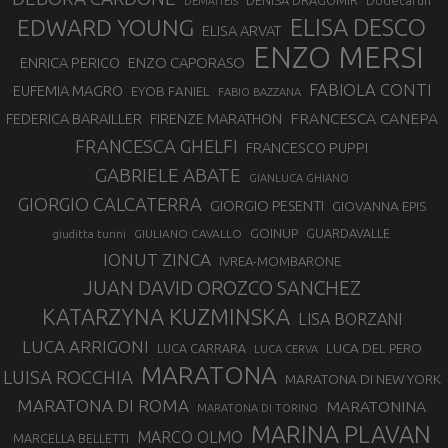
DENISA DRAGOMIR
Dodecarun
DEMATTEIS
EDWARD YOUNG
ELISA DESCO
ELISA ARVAT
ENZO MERSI
ENZO CAPORASO
ENRICA PERICO
FABIOLA CONTI
EUFEMIA MAGRO
EYOB FANIEL
FABIO BAZZANA
FRANCESCA CANEPA
FEDERICA BARAILLER
FIRENZE MARATHON
FRANCESCA GHELFI
FRANCESCO PUPPI
GABRIELE ABATE
GIANLUCA GHIANO
GIORGIO CALCATERRA
GIORGIO PESENTI
GIOVANNA EPIS
GOINUP
GUARDAVALLE
GIULIANO CAVALLO
giuditta turini
IONUT ZINCA
IVREA-MOMBARONE
JUAN DAVID OROZCO SANCHEZ
KATARZYNA KUZMINSKA
LISA BORZANI
LUCA ARRIGONI
LUCA DEL PERO
LUCA CARRARA
LUCA CERVA
MARATONA
LUISA ROCCHIA
MARATONA DI NEW YORK
MARATONA DI ROMA
MARATONINA
MARATONA DI TORINO
MARINA PLAVAN
MARCO OLMO
MARCELLA BELLETTI