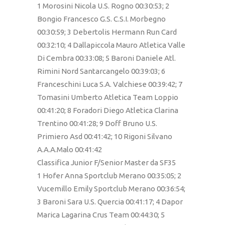
1 Morosini Nicola U.S. Rogno 00:30:53; 2
Bongio Francesco G.S. C.S.I. Morbegno
00:30:59; 3 Debertolis Hermann Run Card
00:32:10; 4 Dallapiccola Mauro Atletica Valle
Di Cembra 00:33:08; 5 Baroni Daniele Atl.
Rimini Nord Santarcangelo 00:39:03; 6
Franceschini Luca S.A. Valchiese 00:39:42; 7
Tomasini Umberto Atletica Team Loppio
00:41:20; 8 Foradori Diego Atletica Clarina
Trentino 00:41:28; 9 Doff Bruno U.S.
Primiero Asd 00:41:42; 10 Rigoni Silvano
A.A.A.Malo 00:41:42
Classifica Junior F/Senior Master da SF35
1 Hofer Anna Sportclub Merano 00:35:05; 2
Vucemillo Emily Sportclub Merano 00:36:54;
3 Baroni Sara U.S. Quercia 00:41:17; 4 Dapor
Marica Lagarina Crus Team 00:44:30; 5