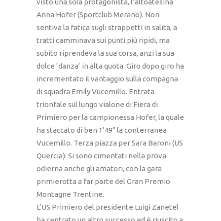
visto una sola protagonista, l’altoatesina
Anna Hofer (Sportclub Merano). Non
sentiva la fatica sugli strappetti in salita, a
tratti camminava sui punti più ripidi, ma
subito riprendeva la sua corsa, anzi la sua
dolce ‘danza’ in alta quota. Giro dopo giro ha
incrementato il vantaggio sulla compagna
di squadra Emily Vucemillo. Entrata
trionfale sul lungo vialone di Fiera di
Primiero per la campionessa Hofer, la quale
ha staccato di ben 1’49” la conterranea
Vucemillo. Terza piazza per Sara Baroni (US
Quercia). Si sono cimentati nella prova
odierna anche gli amatori, con la gara
primierotta a far parte del Gran Premio
Montagne Trentine.
L’US Primiero del presidente Luigi Zanetel
ha centrato un altro successo ed è riuscito a