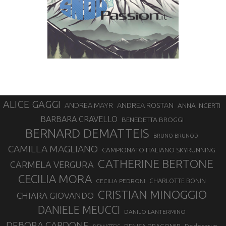
ALICE GAGGI
ANDREA ROSTAN
ANDREA MAYR
ANNA INCERTI
BARBARA CRAVELLO
BENEDETTA BROGGI
BERNARD DEMATTEIS
BRUNO BRUNOD
CAMILLA MAGLIANO
CAMPIONATO ITALIANO SKYRUNNING
CATHERINE BERTONE
CARMELA VERGURA
CECILIA MORA
CHARLOTTE BONIN
CECILIA PEDRONI
CRISTIAN MINOGGIO
CHIARA GIOVANDO
DANIELE MEUCCI
DANILO LANTERMINO
DEBORA CARDONE