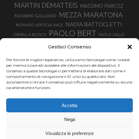
MARTIN DEMATTEIS
MASSIMO FARCOZ
MEZZA MARATONA
MASSIMO GALLIANO
NADIA BATTOCLETTI
MONVISO VERTICAL RACE
PAOLO BERT
ORNELLA BOSCO
PAOLO GALLO
ROLANDO PIANA
PIETRO RIVA
PODISMO VENETO
Gestisci Consenso
RUGGERO PERTILE
SILVIA RAMPAZZO
SERGIO BONALDI
TOR DES GEANTS
Per fornire le migliori esperienze, utilizziamo tecnologie come i cookie
SONIA GLAREY
TAVAGNASCO
SILVIA SERAFINI
per memorizzare e/o accedere alle informazioni del dispositivo. Il
TRAIL MONTE CASTO
TOUR MONVISO TRAIL
TROFEO KIMA
consenso a queste tecnologie ci permetterà di elaborare dati come il
TURIN MARATHON
comportamento di navigazione o ID unici su questo sito. Non
VAL DI FASSA RUNNING
URBAN ZEMMER
acconsentire o ritirare il consenso può influire negativamente su alcune
VALENTINA BELOTTI
caratteristiche e funzioni.
VALERIA ROFFINO
VALERIA STRANEO
VALETUDO
Accetta
VENICE MARATHON
VALTELLINA WINE TRAIL
VENICEMARATHON
XAVIER CHEVRIER
WILLIAM BOFFELLI
Nega
YEMAN CRIPPA
Visualizza le preferenze
Chi siamo |
Termini d'uso |
Privacy |
Cookie