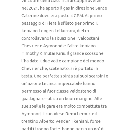
vincitore della classifica di Coppa overall
nel 2021, ha aperto il gas in direzione Sante
Caterine dove era posto il GPM. Al primo
passaggio di Fiera è sfilato per primo il
keniano Lengen Lolkurraru, dietro
controllavano la situazione i valdostani
Chevrier e Aymonod e l’altro keniano
Timothy Kimutai Kiriu. Il grande scossone
l’ha dato il due volte campione del mondo
Chevrier che, scatenato, si è portato in
testa. Una perfetta spinta sui suoi scarpini e
un’azione tecnica impeccabile hanno
permesso al fuoriclasse valdostano di
guadagnare subito un buon margine. Alle
sue spalle la gara era molto combattuta tra
Aymonod, il canadese Remi Leroux e il
trentino Alberto Vender. I keniani, forse
partiti troppo forte, hanno perso un po’ di