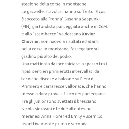
stagione della corsa in montagna.
Le gazzelle, stavolta, hanno sofferto. E così
è toccato alla “renna” Susanna Saapunki
(FIN), già fondista punteggiata anche in CdM,
e allo “stambecco” valdostano
Xavier
Chevrier
, non nuovo a risultati eclatanti
nella corsa in montagna, festeggiare sul
gradino più alto del podio.
Una mattinata da incorniciare, a spasso tra i
ripidi sentieri primierotti intervallati da
tecniche discese a balcone su Fiera di
Primiero e carrarecce vallonate, che hanno
messo a dura prova il fisico dei partecipanti.
Tra gli junior sono svettati il bresciano
Nicola Morosini e le due altoatesine
meranesi Anna Hofer ed Emily Vucemillo,
rispettivamente prima e seconda.