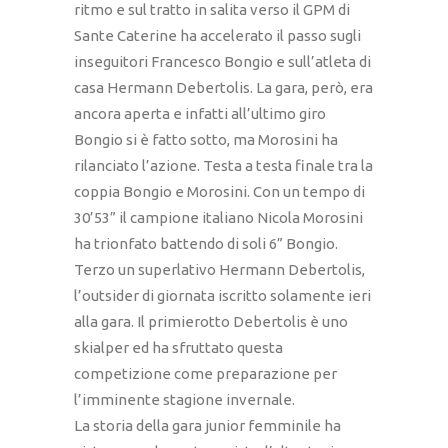
ritmo e sul tratto in salita verso il GPM di
Sante Caterine ha accelerato il passo sugli
inseguitori Francesco Bongio e sull’atleta di
casa Hermann Debertolis. La gara, però, era
ancora aperta e infatti all’ultimo giro
Bongio si è fatto sotto, ma Morosini ha
rilanciato l’azione. Testa a testa finale tra la
coppia Bongio e Morosini. Con un tempo di
30’53” il campione italiano Nicola Morosini
ha trionfato battendo di soli 6” Bongio.
Terzo un superlativo Hermann Debertolis,
l’outsider di giornata iscritto solamente ieri
alla gara. Il primierotto Debertolis è uno
skialper ed ha sfruttato questa
competizione come preparazione per
l’imminente stagione invernale.
La storia della gara junior femminile ha