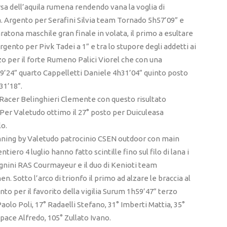
rsa dell’aquila rumena rendendo vana la voglia di
. Argento per Serafini Silvia team Tornado 5h57’09” e
ratona maschile gran finale in volata, il primo a esultare
gento per Pivk Tadei a 1” e tra lo stupore degli addetti ai
zo per il forte Rumeno Palici Viorel che con una
29’24” quarto Cappelletti Daniele 4h31’04” quinto posto
31’18”.
o Racer Belinghieri Clemente con questo risultato
. Per Valetudo ottimo il 27° posto per Duiculeasa
lo.
unning by Valetudo patrocinio CSEN outdoor con main
ero 4 luglio hanno fatto scintille fino sul filo di lana i
Magnini RAS Courmayeur e il duo di Kenioti team
Sotto l’arco di trionfo il primo ad alzare le braccia al
to per il favorito della vigilia Surum 1h59’47” terzo
olo Poli, 17° Radaelli Stefano, 31° Imberti Mattia, 35°
pace Alfredo, 105° Zullato Ivano.