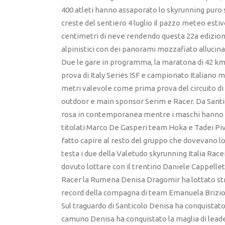
400 atleti hanno assaporato lo skyrunning puro su
creste del sentiero 4 luglio il pazzo meteo estiv
centimetri di neve rendendo questa 22a edizione
alpinistici con dei panorami mozzafiato allucina
Due le gare in programma, la maratona di 42 km 
prova di Italy Series ISF e campionato Italiano ma
metri valevole come prima prova del circuito di
outdoor e main sponsor Serim e Racer. Da Santico
rosa in contemporanea mentre i maschi hanno av
titolati Marco De Gasperi team Hoka e Tadei P
fatto capire al resto del gruppo che dovevano lot
testa i due della Valetudo skyrunning Italia Rac
dovuto lottare con il trentino Daniele Cappellet
Racer la Rumena Denisa Dragomir ha lottato st
record della compagna di team Emanuela Brizio
Sul traguardo di Santicolo Denisa ha conquistato l
camuno Denisa ha conquistato la maglia di leader d