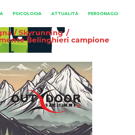
A
PSICOLOGIA
ATTUALITÀ
PERSONAGGI
gna
/
Skyrunning
/
lemente Belinghieri campione