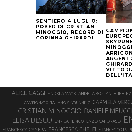
SENTIERO 4 LUGLIO:
POKER DI CRISTIAN
CAMPIO
MINOGGIO, RECORD DI
EUROPE
CORINNA GHIRARDI
SKYRUNN
MINOGG
ARRIGON
ARGENTO
GHIRARD
VITTORI
DELL’IT
ALICE GAGGI
ANDREA ROSTAN
ANDREA MAYR
ANNA INC
CARMELA VERG
CAMPIONATO ITALIANO SKYRUNNING
CRISTIAN MINOGGIO
DANIELE MEUCCI
E
ELISA DESCO
ENZO CAPORASO
ENRICA PERICO
FRANCESCA GHELFI
FRANCESCA CANEPA
FRANCESCO PUP