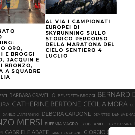
AL VIA I CAMPIONATI
EUROPEI DI
NATO
SKYRUNNING SULLO
O
STORICO PERCORSO
ING:
DELLA MARATONA DEL
IO ORO,
CIELO SENTIERO 4
I E BROGGI
LUGLIO
, JACQUIN E
I BRONZO,
A A SQUADRE
ALIA
BERNARD 
BARBARA CRAVELLO
ERTI
BENEDETTA BROGGI
CATHERINE BERTONE
CECILIA MORA
URA
CE
DEBORA CARDONE
DENISA DRA
DANILO LANTERMINO
DEMATTEIS
NZO MERSI
EUFEMIA MAGRO
EYOB FANIEL
FABIO BAZZANA
GABRIELE ABATE
GIORGIO CALCATER
PI
GIANLUCA GHIANO