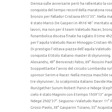
Denisa sulle avversarie però ha rallentato la co
conquista del tempo record della maratona rosa
bronzo per Fallador Cristiana 6h13’35”. Nella ma
è stato Marco De Gasperi in 4h16’46” meritato ar
lavori, ma non per il team Valetudo Racer, bron
funambolica discesa finale ha siglato il time 4h
per l’aquila Valetudo Racer Minoggio Cristian 4h
Di prestigio l’ottava piazza dell’aquila Valetud
conquista il titolo italiano master di skyrunning
Alexandru, 49° Benvenuti Fabio, 69° Rossini Pao
Scoppiettante l’avvio del circuito Lombardia r
sponsor Serim e Racer. Nella mezza maschile senti
tre skyrunner , lo scialpinista italiano Davide 
Run2gether Surum Robert Panin e Ndege Stephen. 
cielo è stato Magnini con il tempo 1h59’13” argen
Ndege 2h02’37”. Seguono i Valetudo Racer: 11° Pa
Grossi Paolo, 38° Gasparini Tiziano, 55° Acquista