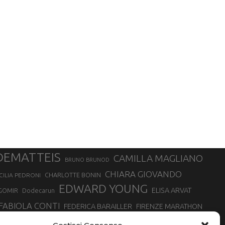
DEMATTEIS
CAMILLA MAGLIANO
BRUNO BRUNOD
CHIARA GIOVANDO
CHARLOTTE BONIN
CILIA PEDRONI
EDWARD YOUNG
ELISA ARVAT
GOMIR
Dodecarun
FABIOLA CONTI
FEDERICA BARAILLER
FIRENZE MARATHON
RA
GIORGIO PESENTI
GIOVANNA EPIS
GIULIANO CAVALLO
giuditta turini