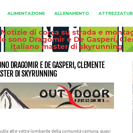
ALIMENTAZIONE
ALLENAMENTO
ATTREZZATUR
 Notizie di corsa su strada e monta
glio sono Dragomir e De Gasperi, C
italiano master di skyrunning
SONO DRAGOMIR E DE GASPERI, CLEMENTE
ASTER DI SKYRUNNING
 sulle alte vette lombarde della comunità camuna, quasi