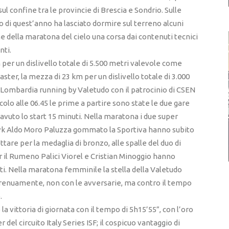
l confine tra le provincie di Brescia e Sondrio. Sulle
o di quest’anno ha lasciato dormire sul terreno alcuni
 della maratona del cielo una corsa dai contenuti tecnici
nti.
per un dislivello totale di 5.500 metri valevole come
ster, la mezza di 23 km per un dislivello totale di 3.000
 Lombardia running by Valetudo con il patrocinio di CSEN
lo alle 06.45 le prime a partire sono state le due gare
uto lo start 15 minuti. Nella maratona i due super
ivk Aldo Moro Paluzza gommato la Sportiva hanno subito
tare per la medaglia di bronzo, alle spalle del duo di
er il Rumeno Palici Viorel e Cristian Minoggio hanno
ti. Nella maratona femminile la stella della Valetudo
renuamente, non con le avversarie, ma contro il tempo
.
a vittoria di giornata con il tempo di 5h15’55”, con l’oro
el circuito Italy Series ISF; il cospicuo vantaggio di