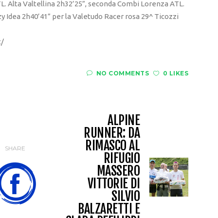
L. Alta Valtellina 2h32’25”, seconda Combi Lorenza ATL.
zy Idea 2h40’41” per la Valetudo Racer rosa 29^ Ticozzi
t/
NO COMMENTS
0 LIKES
ALPINE
RUNNER: DA
RIMASCO AL
SHARE
RIFUGIO
MASSERO
VITTORIE DI
SILVIO
BALZARETTI E